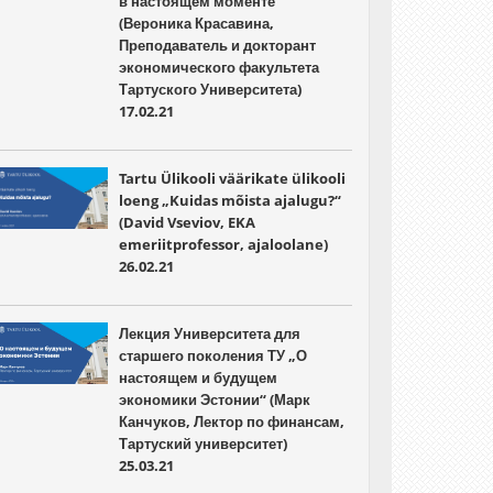
в настоящем моменте“
(Вероника Красавина,
Преподаватель и докторант
экономического факультета
Тартуского Университета)
17.02.21
Tartu Ülikooli väärikate ülikooli
loeng „Kuidas mõista ajalugu?“
(David Vseviov, EKA
emeriitprofessor, ajaloolane)
26.02.21
Лекция Университета для
старшего поколения ТУ „О
настоящем и будущем
экономики Эстонии“ (Марк
Канчуков, Лектор по финансам,
Тартуский университет)
25.03.21