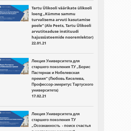
Tartu Ülikooli väärikate ülikooli
loeng „Kümme sammu
turvalisema arvuti kasutamise
poole“ (Alo Peets, Tartu Ülikooli
arvutiteaduse instituudi
hajussüsteemide nooremlektor)
22.01.21
Лекция Университета для
старшего поколения ТУ „Борис
Пастернак и Нобелевская
премия“ (Любовь Киселева,
Профессор-эмеритус Тартуского
университета)
17.02.21
Лекция Университета для
старшего поколения ТУ
„Осознанность - поиск счастья