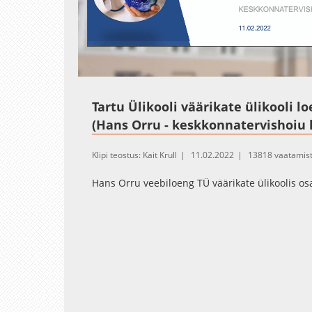
Loaded
Unmute
100.00
Tartu Ülikooli väärikate ülikooli l
(Hans Orru - keskkonnatervishoiu 
Klipi teostus: Kait Krull
11.02.2022
13818 vaatamis
Hans Orru veebiloeng TÜ väärikate ülikoolis osa