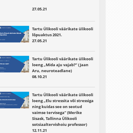
27.05.21
Tartu Ülikooli väärikate ülikooli
lõpuaktus 2021.
27.05.21
Tartu Ülikooli väärikate ülikooli
loeng „Mida aju vajab?“ (Jaan
Aru, neuroteadlane)
08.10.21
Tartu Ülikooli väärikate ülikooli
loeng „Elu stressita või stressiga
ning kuidas see on seotud
vaimse tervisega“ (Merike
Sisask, Tallinna Ülikooli
sotsiaaltervishoiu professor)
12.11.21