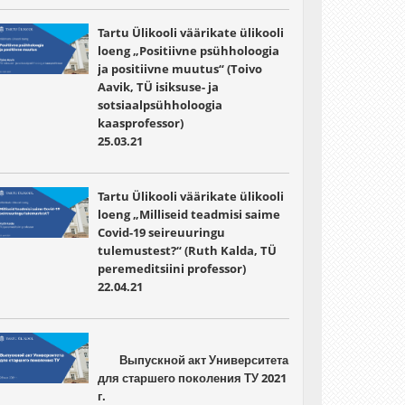
Tartu Ülikooli väärikate ülikooli
loeng „Positiivne psühholoogia
ja positiivne muutus“ (Toivo
Aavik, TÜ isiksuse- ja
sotsiaalpsühholoogia
kaasprofessor)
25.03.21
Tartu Ülikooli väärikate ülikooli
loeng „Milliseid teadmisi saime
Covid-19 seireuuringu
tulemustest?“ (Ruth Kalda, TÜ
peremeditsiini professor)
22.04.21
	Выпускной акт Университета 
для старшего поколения ТУ 2021 