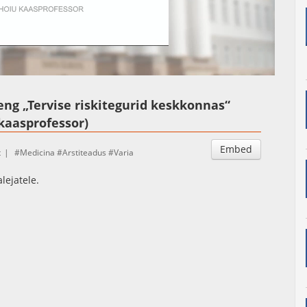
Auto
:
Esituskiirused
%
oeng „Tervise riskitegurid keskkonnas“
kaasprofessor)
Embed
t
Medicina
Arstiteadus
Varia
lejatele.