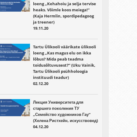
loeng „Kehahoiu ja selja tervise
heaks. Võimle koos meiega!“
(Kaja Hermlin, spordipedagoog
ja treener)
19.11.20
Tartu Ülikooli väärikate ülikooli
loeng „Kas magus elu on ikka
lõbus? Mida peab teadma
toidusõltuvusest?“ (Uku Vainik,
Tartu Ülikooli psühholoogia
instituudi teadur)
02.12.20
Лекция Университета для
старшего поколения ТУ
„Семейство художников Гау“
(Хелена Ристхейн, искусствовед)
04.12.20