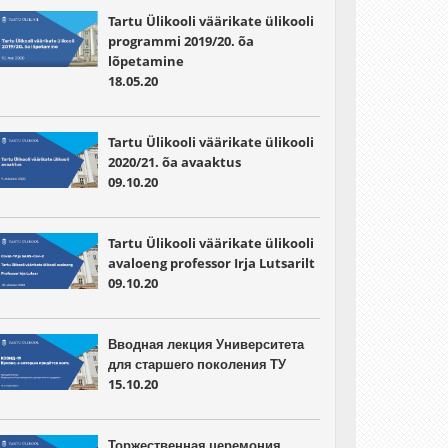
Tartu Ülikooli väärikate ülikooli
programmi 2019/20. õa
lõpetamine
18.05.20
Tartu Ülikooli väärikate ülikooli
2020/21. õa avaaktus
09.10.20
Tartu Ülikooli väärikate ülikooli
avaloeng professor Irja Lutsarilt
09.10.20
Вводная лекция Университета
для старшего поколения ТУ
15.10.20
Торжественная церемония