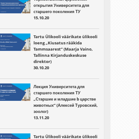
открытия Университета для
старшего поколения ТУ
15.10.20
Tartu Ülikooli väärikate ülikooli
loeng „Kiusatus rääkida
Tammsaarest“ (Maarja Vaino,
Tallinna Kirjanduskeskuse
direktor)
30.10.20
Лекция Университета для
старшего поколения ТУ
„Старшие и младшие b царстве
животных“ (Алексей Туровский,
зоолог)
13.11.20
Tartu Ülikooli väärikate ülikooli