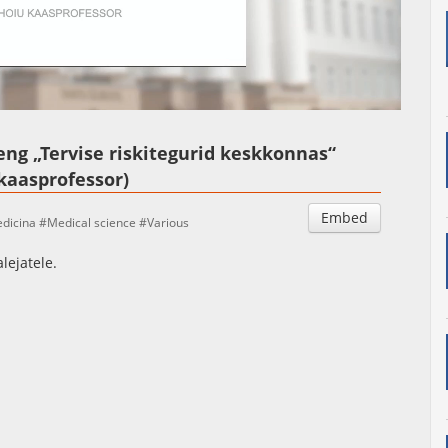
Auto
:
Esituskiirused
%
oeng „Tervise riskitegurid keskkonnas“
kaasprofessor)
Embed
dicina
Medical science
Various
lejatele.