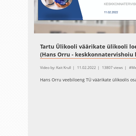
Loaded
Unmute
100.00
Tartu Ülikooli väärikate ülikooli l
(Hans Orru - keskkonnatervishoiu 
Video by: Kait Krull
11.02.2022
13807 views
Me
Hans Orru veebiloeng TÜ väärikate ülikoolis osa