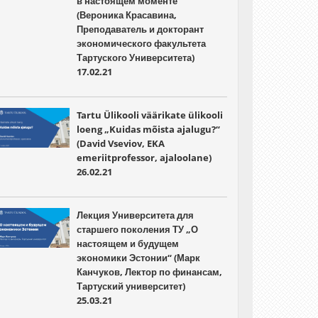
в настоящем моменте“
(Вероника Красавина,
Преподаватель и докторант
экономического факультета
Тартуского Университета)
17.02.21
Tartu Ülikooli väärikate ülikooli
loeng „Kuidas mõista ajalugu?“
(David Vseviov, EKA
emeriitprofessor, ajaloolane)
26.02.21
Лекция Университета для
старшего поколения ТУ „О
настоящем и будущем
экономики Эстонии“ (Марк
Канчуков, Лектор по финансам,
Тартуский университет)
25.03.21