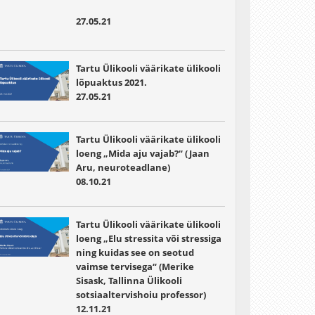
27.05.21
Tartu Ülikooli väärikate ülikooli
lõpuaktus 2021.
27.05.21
Tartu Ülikooli väärikate ülikooli
loeng „Mida aju vajab?“ (Jaan
Aru, neuroteadlane)
08.10.21
Tartu Ülikooli väärikate ülikooli
loeng „Elu stressita või stressiga
ning kuidas see on seotud
vaimse tervisega“ (Merike
Sisask, Tallinna Ülikooli
sotsiaaltervishoiu professor)
12.11.21