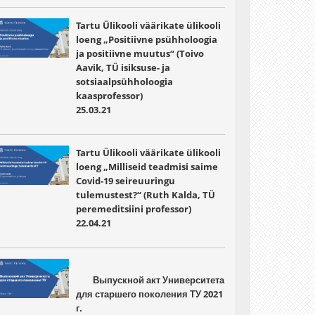
Tartu Ülikooli väärikate ülikooli
loeng „Positiivne psühholoogia
ja positiivne muutus“ (Toivo
Aavik, TÜ isiksuse- ja
sotsiaalpsühholoogia
kaasprofessor)
25.03.21
Tartu Ülikooli väärikate ülikooli
loeng „Milliseid teadmisi saime
Covid-19 seireuuringu
tulemustest?“ (Ruth Kalda, TÜ
peremeditsiini professor)
22.04.21
	Выпускной акт Университета 
для старшего поколения ТУ 2021 