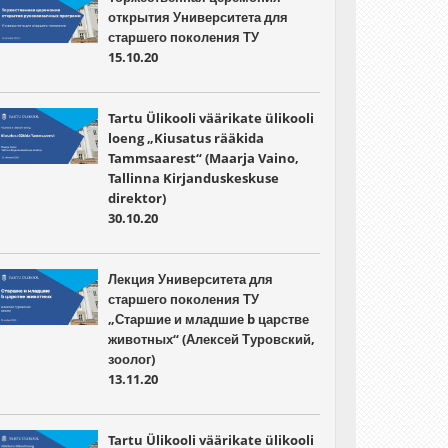
открытия Университета для
старшего поколения ТУ
15.10.20
Tartu Ülikooli väärikate ülikooli
loeng „Kiusatus rääkida
Tammsaarest“ (Maarja Vaino,
Tallinna Kirjanduskeskuse
direktor)
30.10.20
Лекция Университета для
старшего поколения ТУ
„Старшие и младшие b царстве
животных“ (Алексей Туровский,
зоолог)
13.11.20
Tartu Ülikooli väärikate ülikooli