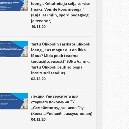
loeng „Kehahoiu ja selja tervise
heaks. Võimle koos meiega!“
(Kaja Hermlin, spordipedagoog
ja treener)
19.11.20
Tartu Ülikooli väärikate ülikooli
loeng „Kas magus elu on ikka
lõbus? Mida peab teadma
toidusõltuvusest?“ (Uku Vainik,
Tartu Ülikooli psühholoogia
instituudi teadur)
02.12.20
Лекция Университета для
старшего поколения ТУ
„Семейство художников Гау“
(Хелена Ристхейн, искусствовед)
04.12.20