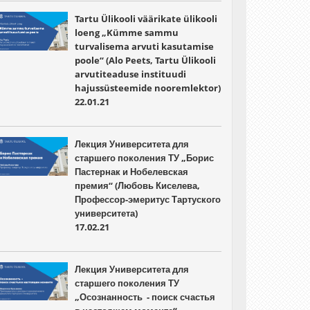
Tartu Ülikooli väärikate ülikooli
loeng „Kümme sammu
turvalisema arvuti kasutamise
poole“ (Alo Peets, Tartu Ülikooli
arvutiteaduse instituudi
hajussüsteemide nooremlektor)
22.01.21
Лекция Университета для
старшего поколения ТУ „Борис
Пастернак и Нобелевская
премия“ (Любовь Киселева,
Профессор-эмеритус Тартуского
университета)
17.02.21
Лекция Университета для
старшего поколения ТУ
„Осознанность - поиск счастья