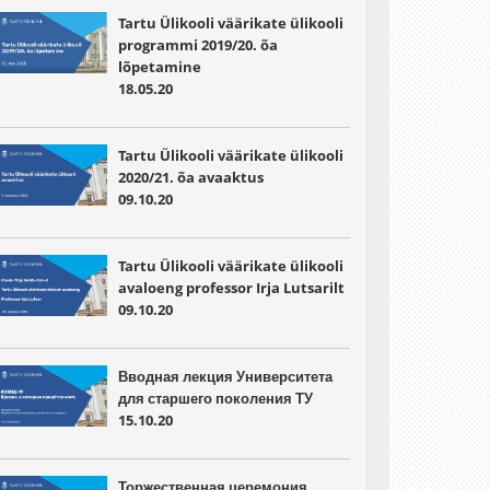
Tartu Ülikooli väärikate ülikooli
programmi 2019/20. õa
lõpetamine
18.05.20
Tartu Ülikooli väärikate ülikooli
2020/21. õa avaaktus
09.10.20
Tartu Ülikooli väärikate ülikooli
avaloeng professor Irja Lutsarilt
09.10.20
Вводная лекция Университета
для старшего поколения ТУ
15.10.20
Торжественная церемония