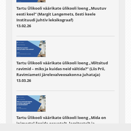
Tartu Ülikooli väärikate ülikooli loeng „Muutuv
eesti keel“ (Margit Langemets, Eesti keele
Instituudi juhtiv leksikograaf)
13.02.26
Tartu Ülikooli väärikate ülikooli loeng „Võltsitud
ravimid – miks ja kuidas neid vältida?“ (Liis Prii,
Ravimiameti järelevalveosakonna juhataja)
13.03.26
Tartu Ülikooli väärikate ülikooli loeng „Mida on
inimestel õppida oravatelt, lagritsatelt ja
merelindudelt?“ (Tuul Sepp, TÜ loomaökoloogia