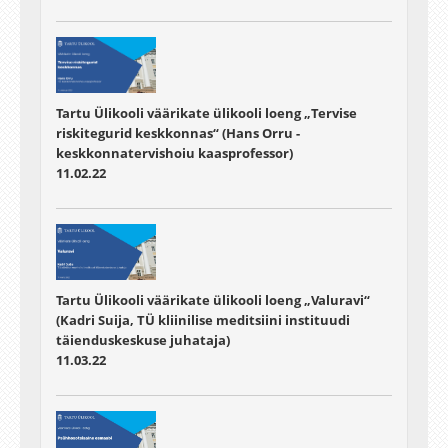
Tartu Ülikooli väärikate ülikooli loeng „Tervise
riskitegurid keskkonnas“ (Hans Orru -
keskkonnatervishoiu kaasprofessor)
11.02.22
Tartu Ülikooli väärikate ülikooli loeng „Valuravi“
(Kadri Suija, TÜ kliinilise meditsiini instituudi
täienduskeskuse juhataja)
11.03.22