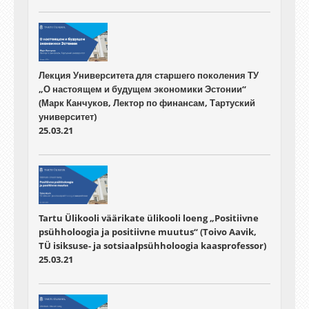
Лекция Университета для старшего поколения ТУ
„О настоящем и будущем экономики Эстонии“
(Марк Канчуков, Лектор по финансам, Тартуский
университет)
25.03.21
Tartu Ülikooli väärikate ülikooli loeng „Positiivne
psühholoogia ja positiivne muutus“ (Toivo Aavik,
TÜ isiksuse- ja sotsiaalpsühholoogia kaasprofessor)
25.03.21