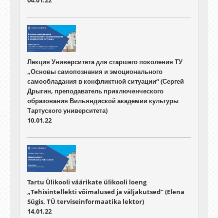
04.01.22
Лекция Университета для старшего поколения ТУ
„Основы самопознания и эмоционального
самообладания в конфликтной ситуации“ (Сергей
Дрыгин, преподаватель приключенческого
образования Вильяндиской академии культуры
Тартуского университета)
10.01.22
Tartu Ülikooli väärikate ülikooli loeng
„Tehisintellekti võimalused ja väljakutsed“ (Elena
Sügis, TÜ terviseinformaatika lektor)
14.01.22