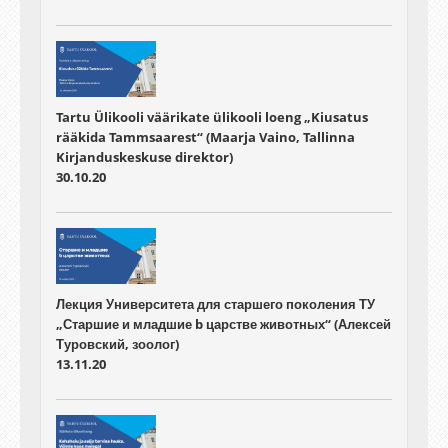
Tartu Ülikooli väärikate ülikooli loeng „Kiusatus
rääkida Tammsaarest“ (Maarja Vaino, Tallinna
Kirjanduskeskuse direktor)
30.10.20
Лекция Университета для старшего поколения ТУ
„Старшие и младшие b царстве животных“ (Алексей
Туровский, зоолог)
13.11.20