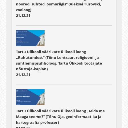
noored: suhted loomariigis“ (Aleksei Turovski,
zooloog)
21.12.21
Tartu Ülikooli väärikate ülikooli loeng
„Rahutundest“ (Tõnu Lehtsaar, religiooni- ja
suhtlemispsühholoog, Tartu Ülikooli töötajate
nõustaja-kaplan)
21.12.21
Tartu Ülikooli väärikate ülikooli loeng „Mida me
Maaga teeme?“ (Tõnu Oja, geoinformaatika ja
kartograafia professor)