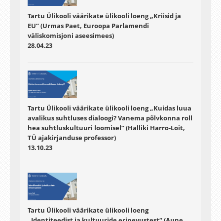
Tartu Ülikooli väärikate ülikooli loeng „Kriisid ja
EU“ (Urmas Paet, Euroopa Parlamendi
väliskomisjoni aseesimees)
28.04.23
Tartu Ülikooli väärikate ülikooli loeng „Kuidas luua
avalikus suhtluses dialoogi? Vanema põlvkonna roll
hea suhtluskultuuri loomisel“ (Halliki Harro-Loit,
TÜ ajakirjanduse professor)
13.10.23
Tartu Ülikooli väärikate ülikooli loeng
„Identiteedist ja kultuuride erinevustest“ (Aune