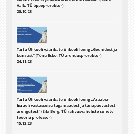
Valk, TÜ õppeprorektor)
20.10.23
Tartu Ülikooli väärikate ülikooli loeng „Geenidest ja
kunstist“ (Tõnu Esko, TÜ arendusprorektor)
24.11.23
Tartu Ülikooli väärikate ülikooli loeng „Araabia-
Iisraeli vastasseisu tagamaadest ja tänapäevastest
arengutest“ (Eiki Berg, TÜ rahvusvaheliste suhete
teooria professor)
15.12.23