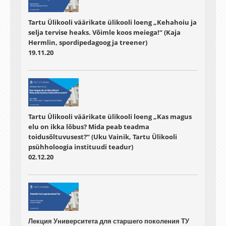
Tartu Ülikooli väärikate ülikooli loeng „Kehahoiu ja
selja tervise heaks. Võimle koos meiega!“ (Kaja
Hermlin, spordipedagoog ja treener)
19.11.20
Tartu Ülikooli väärikate ülikooli loeng „Kas magus
elu on ikka lõbus? Mida peab teadma
toidusõltuvusest?“ (Uku Vainik, Tartu Ülikooli
psühholoogia instituudi teadur)
02.12.20
Лекция Университета для старшего поколения ТУ