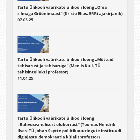
Tartu Ülikooli väärikate ülikooli loeng „Oma
silmaga Gröönimaast“ (Kristo Elias, ERRi ajakirjanik)
07.03.25
Tartu Ülikooli väärikate ülikooli loeng „Mõtteid
tehisarust ja tehisaruga“ (Meelis Kull, TÜ
tehisintellekti professor)
11.04.25
Tartu Ülikooli väärikate ülikooli loeng
„Rahvusvahelisest olukorrast“ (Toomas Hendrik
Ilves, TÜ Johan Skytte poliitikauuringute instituudi
digiajastu demokraatia külalisprofessor)