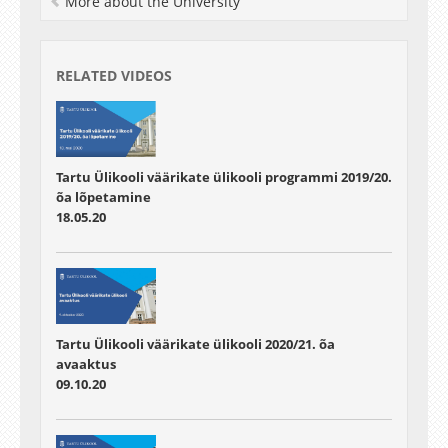
More about the University
RELATED VIDEOS
Tartu Ülikooli väärikate ülikooli programmi 2019/20.
õa lõpetamine
18.05.20
Tartu Ülikooli väärikate ülikooli 2020/21. õa
avaaktus
09.10.20