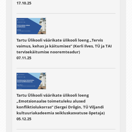
17.10.25
Tartu Ülikooli väärikate ülikooli loeng „Tervis
vaimus, kehas ja käitumises“ (Kerli Ilves, TÜ ja TAI
tervisekäitumise nooremteadur)
07.11.25
Tartu Ülikooli väärikate ülikooli loeng
„Emotsionaalse toimetuleku alused
konfliktiolukorras“ (Sergei Drõgin, TÜ Viljandi
kultuuriakadeemia seikluskasvatuse õpetaja)
05.12.25