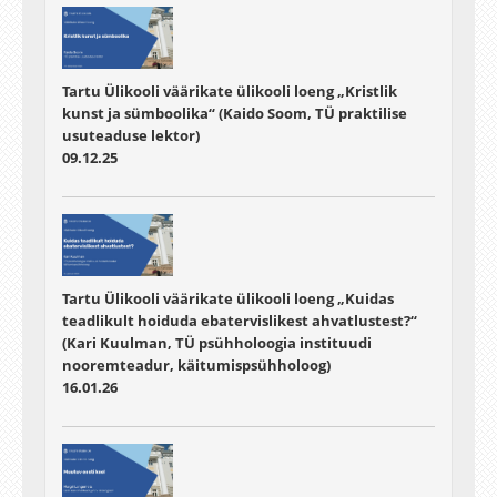
Tartu Ülikooli väärikate ülikooli loeng „Kristlik
kunst ja sümboolika“ (Kaido Soom, TÜ praktilise
usuteaduse lektor)
09.12.25
Tartu Ülikooli väärikate ülikooli loeng „Kuidas
teadlikult hoiduda ebatervislikest ahvatlustest?“
(Kari Kuulman, TÜ psühholoogia instituudi
nooremteadur, käitumispsühholoog)
16.01.26