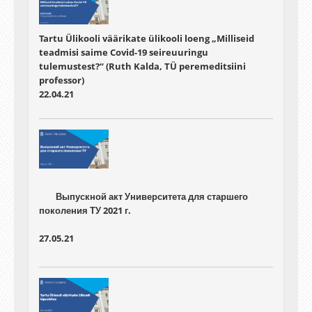
Tartu Ülikooli väärikate ülikooli loeng „Milliseid
teadmisi saime Covid-19 seireuuringu
tulemustest?“ (Ruth Kalda, TÜ peremeditsiini
professor)
22.04.21
	Выпускной акт Университета для старшего 
27.05.21