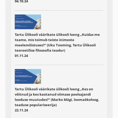
04.10.24
Tartu Ülikooli väärikate ülikooli loeng „Kuidas me
teame, mis toimub teiste inimeste
meelemõistuses?“ (Uku Tooming, Tartu Ülikooli
teoreetilise filosoofia teadur)
01.11.24
Tartu Ülikooli väärikate ülikooli loeng „Kes on
võitnud ja kes kaotanud viimase poolsajandi
looduse muutudes?“ (Marko Mägi, loomaökoloog,
teaduse populariseerija)
22.11.24