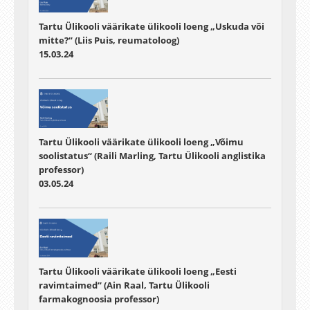
Tartu Ülikooli väärikate ülikooli loeng „Uskuda või
mitte?“ (Liis Puis, reumatoloog)
15.03.24
Tartu Ülikooli väärikate ülikooli loeng „Võimu
soolistatus“ (Raili Marling, Tartu Ülikooli anglistika
professor)
03.05.24
Tartu Ülikooli väärikate ülikooli loeng „Eesti
ravimtaimed“ (Ain Raal, Tartu Ülikooli
farmakognoosia professor)