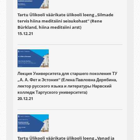
Tartu Ülikooli väärikate ülikooli loeng „Silmade
tervis hiina meditsiini seisukohast“ (Rene
Bürkland, hiina meditsiini arst)
15.12.21
Лекция Университета для старшего поколения ТУ
„А. А. Фет и Эстония“ (Елена Павловна Дерябина,
лектор русского языка и литературы Нарвский
колледж Тартуского университета)
20.12.21
Tartu Ülikooli väärikate ülikooli loeng „Vanad ja