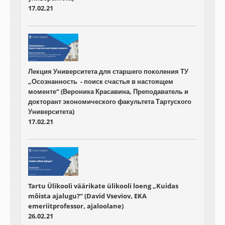
17.02.21
Лекция Университета для старшего поколения ТУ
„Осознанность - поиск счастья в настоящем
моменте“ (Вероника Красавина, Преподаватель и
докторант экономического факультета Тартуского
Университета)
17.02.21
Tartu Ülikooli väärikate ülikooli loeng „Kuidas
mõista ajalugu?“ (David Vseviov, EKA
emeriitprofessor, ajaloolane)
26.02.21