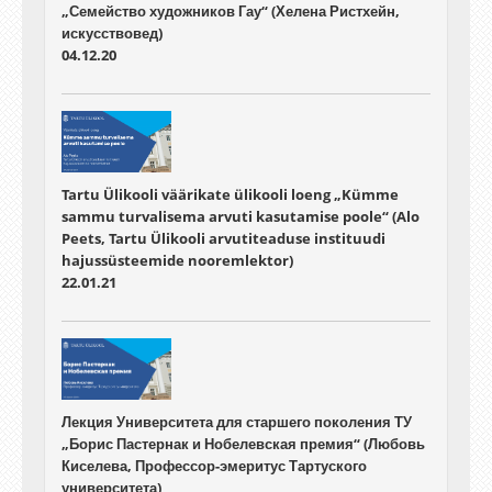
„Семейство художников Гау“ (Хелена Ристхейн,
искусствовед)
04.12.20
Tartu Ülikooli väärikate ülikooli loeng „Kümme
sammu turvalisema arvuti kasutamise poole“ (Alo
Peets, Tartu Ülikooli arvutiteaduse instituudi
hajussüsteemide nooremlektor)
22.01.21
Лекция Университета для старшего поколения ТУ
„Борис Пастернак и Нобелевская премия“ (Любовь
Киселева, Профессор-эмеритус Тартуского
университета)