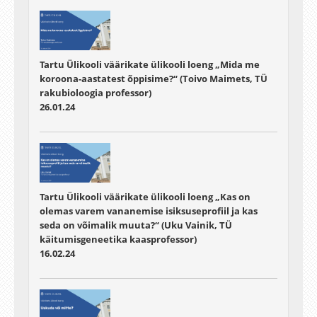
Tartu Ülikooli väärikate ülikooli loeng „Mida me
koroona-aastatest õppisime?“ (Toivo Maimets, TÜ
rakubioloogia professor)
26.01.24
Tartu Ülikooli väärikate ülikooli loeng „Kas on
olemas varem vananemise isiksuseprofiil ja kas
seda on võimalik muuta?“ (Uku Vainik, TÜ
käitumisgeneetika kaasprofessor)
16.02.24