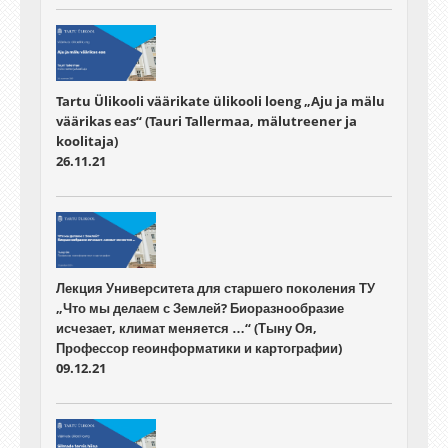
Tartu Ülikooli väärikate ülikooli loeng „Aju ja mälu
väärikas eas“ (Tauri Tallermaa, mälutreener ja
koolitaja)
26.11.21
Лекция Университета для старшего поколения ТУ
„Что мы делаем с Землей? Биоразнообразие
исчезает, климат меняется …“ (Тыну Оя,
Профессор геоинформатики и картографии)
09.12.21