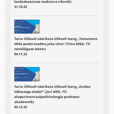
looduskasutuse osakonna nõunik)
21.10.22
Tartu Ülikooli väärikate ülikooli loeng „Testament.
Mida peaks teadma juba täna“ (Tiina Mikk, TÜ
tsiviilõiguse lektor)
04.11.22
Tartu Ülikooli väärikate ülikooli loeng „Kuidas
isiksusega elada?“ (Jüri Allik, TÜ
eksperimentaalpsühholoogia professor,
akadeemik)
02.12.22