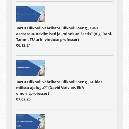
Tartu Ülikooli väärikate ülikooli loeng „1940.
aastate sundviimised ja -minekud Eestis“ (Aigi Rahi-
Tamm, TÜ arhiivinduse professor)
06.12.24
Tartu Ülikooli väärikate ülikooli loeng „Kuidas
mõista ajalugu?“ (David Vseviov, EKA
emeriitprofessor)
07.02.25