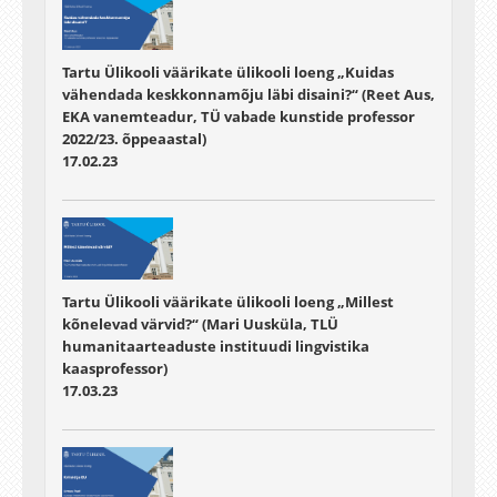
Tartu Ülikooli väärikate ülikooli loeng „Kuidas
vähendada keskkonnamõju läbi disaini?“ (Reet Aus,
EKA vanemteadur, TÜ vabade kunstide professor
2022/23. õppeaastal)
17.02.23
Tartu Ülikooli väärikate ülikooli loeng „Millest
kõnelevad värvid?“ (Mari Uusküla, TLÜ
humanitaarteaduste instituudi lingvistika
kaasprofessor)
17.03.23