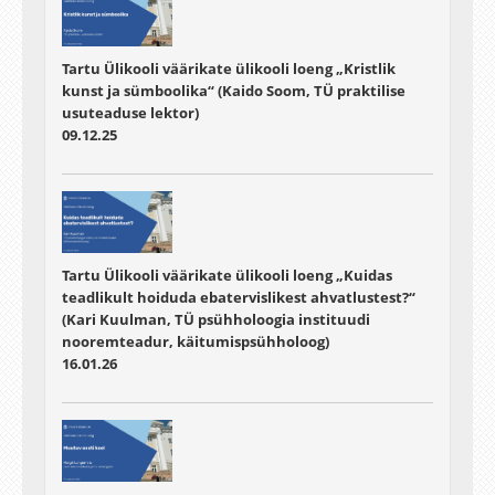
Tartu Ülikooli väärikate ülikooli loeng „Kristlik
kunst ja sümboolika“ (Kaido Soom, TÜ praktilise
usuteaduse lektor)
09.12.25
Tartu Ülikooli väärikate ülikooli loeng „Kuidas
teadlikult hoiduda ebatervislikest ahvatlustest?“
(Kari Kuulman, TÜ psühholoogia instituudi
nooremteadur, käitumispsühholoog)
16.01.26