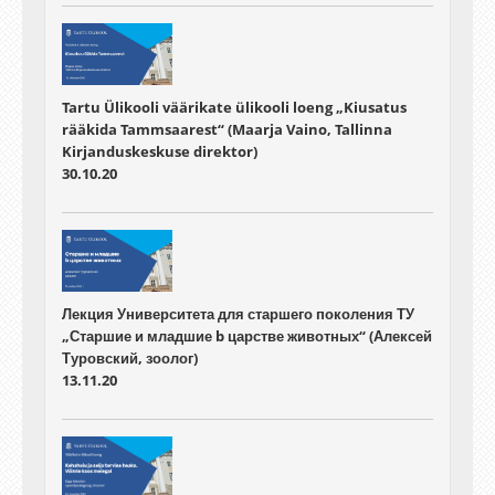
Tartu Ülikooli väärikate ülikooli loeng „Kiusatus
rääkida Tammsaarest“ (Maarja Vaino, Tallinna
Kirjanduskeskuse direktor)
30.10.20
Лекция Университета для старшего поколения ТУ
„Старшие и младшие b царстве животных“ (Алексей
Туровский, зоолог)
13.11.20