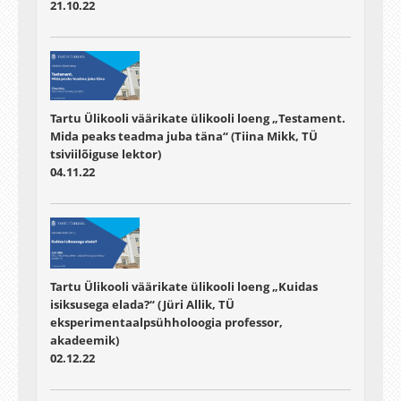
21.10.22
Tartu Ülikooli väärikate ülikooli loeng „Testament.
Mida peaks teadma juba täna“ (Tiina Mikk, TÜ
tsiviilõiguse lektor)
04.11.22
Tartu Ülikooli väärikate ülikooli loeng „Kuidas
isiksusega elada?“ (Jüri Allik, TÜ
eksperimentaalpsühholoogia professor,
akadeemik)
02.12.22