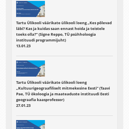
Tartu Ülikooli väärikate ülikooli loeng „Kes põlevad
läbi? Kas ja kuidas saan ennast hoida ja teistele
toeks olla?“ (Signe Reppo, TÜ psühholoogia
instituudi programmijuht)
13.01.23
Tartu Ülikooli väärikate ülikooli loeng
„Kultuurigeograafiliselt mitmekesine Eesti“ (Taavi
Pae, TÜ ökoloogia ja maateaduste instituudi Eesti
geograafia kaasprofessor)
27.01.23