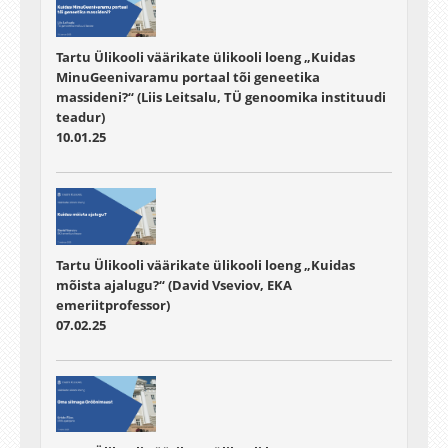
Tartu Ülikooli väärikate ülikooli loeng „Kuidas
MinuGeenivaramu portaal tõi geneetika
massideni?“ (Liis Leitsalu, TÜ genoomika instituudi
teadur)
10.01.25
Tartu Ülikooli väärikate ülikooli loeng „Kuidas
mõista ajalugu?“ (David Vseviov, EKA
emeriitprofessor)
07.02.25