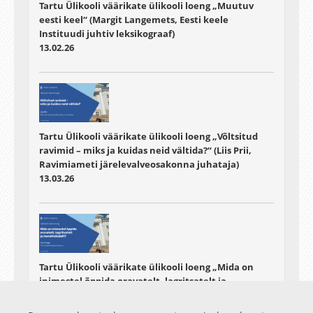
Tartu Ülikooli väärikate ülikooli loeng „Muutuv
eesti keel“ (Margit Langemets, Eesti keele
Instituudi juhtiv leksikograaf)
13.02.26
Tartu Ülikooli väärikate ülikooli loeng „Võltsitud
ravimid – miks ja kuidas neid vältida?“ (Liis Prii,
Ravimiameti järelevalveosakonna juhataja)
13.03.26
Tartu Ülikooli väärikate ülikooli loeng „Mida on
inimestel õppida oravatelt, lagritsatelt ja
merelindudelt?“ (Tuul Sepp, TÜ loomaökoloogia
professor)