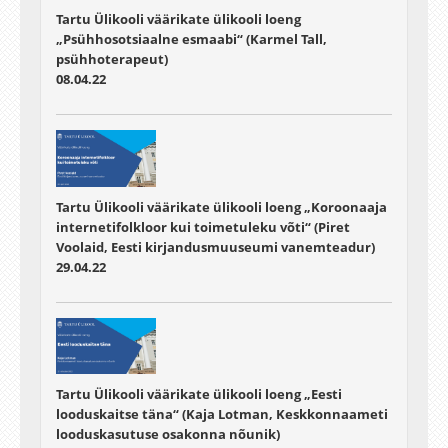
Tartu Ülikooli väärikate ülikooli loeng
„Psühhosotsiaalne esmaabi“ (Karmel Tall,
psühhoterapeut)
08.04.22
Tartu Ülikooli väärikate ülikooli loeng „Koroonaaja
internetifolkloor kui toimetuleku võti“ (Piret
Voolaid, Eesti kirjandusmuuseumi vanemteadur)
29.04.22
Tartu Ülikooli väärikate ülikooli loeng „Eesti
looduskaitse täna“ (Kaja Lotman, Keskkonnaameti
looduskasutuse osakonna nõunik)