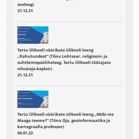
zooloog)
21.12.21
Tartu Ülikooli väärikate ülikooli loeng
„Rahutundest“ (Tõnu Lehtsaar, religiooni- ja
suhtlemispsühholoog, Tartu Ülikooli töötajate
nõustaja-kaplan)
21.12.21
Tartu Ülikooli väärikate ülikooli loeng „Mida me
Maaga teeme?“ (Tõnu Oja, geoinformaatika ja
kartograafia professor)
04.01.22