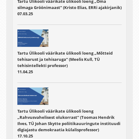
Tartu Ülikooli väärikate ülikooli loeng „Oma
silmaga Gröönimaast“ (Kristo Elias, ERRi ajakirjanik)
07.03.25
Tartu Ülikooli väärikate ülikooli loeng „Mõtteid
tehisarust ja tehisaruga“ (Meelis Kull, TÜ
tehisintellekti professor)
11.04.25
Tartu Ülikooli väärikate ülikooli loeng
„Rahvusvahelisest olukorrast“ (Toomas Hendrik
Ilves, TÜ Johan Skytte poliitikauuringute instituudi
digiajastu demokraatia külalisprofessor)
17.10.25