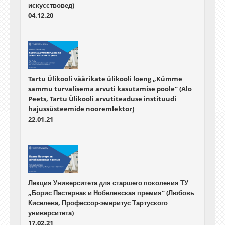
искусствовед)
04.12.20
Tartu Ülikooli väärikate ülikooli loeng „Kümme
sammu turvalisema arvuti kasutamise poole“ (Alo
Peets, Tartu Ülikooli arvutiteaduse instituudi
hajussüsteemide nooremlektor)
22.01.21
Лекция Университета для старшего поколения ТУ
„Борис Пастернак и Нобелевская премия“ (Любовь
Киселева, Профессор-эмеритус Тартуского
университета)
17.02.21