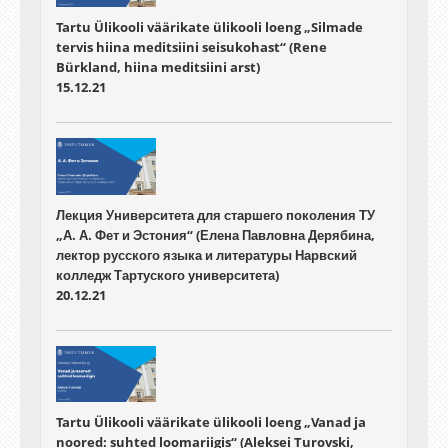
Tartu Ülikooli väärikate ülikooli loeng „Silmade
tervis hiina meditsiini seisukohast“ (Rene
Bürkland, hiina meditsiini arst)
15.12.21
Лекция Университета для старшего поколения ТУ
„А. А. Фет и Эстония“ (Елена Павловна Дерябина,
лектор русского языка и литературы Нарвский
колледж Тартуского университета)
20.12.21
Tartu Ülikooli väärikate ülikooli loeng „Vanad ja
noored: suhted loomariigis“ (Aleksei Turovski,