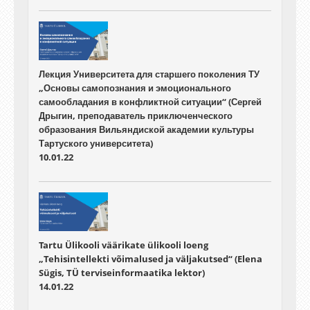
Лекция Университета для старшего поколения ТУ
„Основы самопознания и эмоционального
самообладания в конфликтной ситуации“ (Сергей
Дрыгин, преподаватель приключенческого
образования Вильяндиской академии культуры
Тартуского университета)
10.01.22
Tartu Ülikooli väärikate ülikooli loeng
„Tehisintellekti võimalused ja väljakutsed“ (Elena
Sügis, TÜ terviseinformaatika lektor)
14.01.22