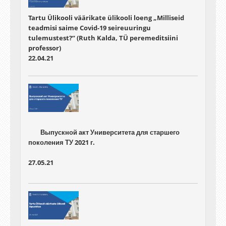
Tartu Ülikooli väärikate ülikooli loeng „Milliseid
teadmisi saime Covid-19 seireuuringu
tulemustest?“ (Ruth Kalda, TÜ peremeditsiini
professor)
22.04.21
	Выпускной акт Университета для старшего 
27.05.21