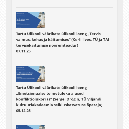
Tartu Ülikooli väärikate ülikooli loeng „Tervis
vaimus, kehas ja käitumises“ (Kerli Ilves, TÜ ja TAI
tervisekäitumise nooremteadur)
07.11.25
Tartu Ülikooli väärikate ülikooli loeng
„Emotsionaalse toimetuleku alused
konfliktiolukorras“ (Sergei Drõgin, TÜ Viljandi
kultuuriakadeemia seikluskasvatuse õpetaja)
05.12.25