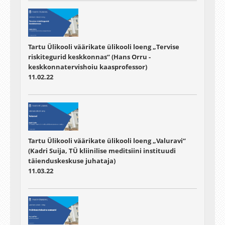
Tartu Ülikooli väärikate ülikooli loeng „Tervise
riskitegurid keskkonnas“ (Hans Orru -
keskkonnatervishoiu kaasprofessor)
11.02.22
Tartu Ülikooli väärikate ülikooli loeng „Valuravi“
(Kadri Suija, TÜ kliinilise meditsiini instituudi
täienduskeskuse juhataja)
11.03.22