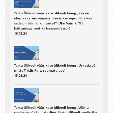
Tartu Ülikooli väärikate ülikooli loeng „Kas on
olemas varem vananemise isiksuseprofiil ja kas
seda on võimalik muuta?“ (Uku Vainik, TÜ
käitumisgeneetika kaasprofessor)
16.02.24
Tartu Ülikooli väärikate ülikooli loeng „Uskuda või
mitte?“ (Liis Puis, reumatoloog)
15.03.24
Tartu Ülikooli väärikate ülikooli loeng „Võimu
soolistatus“ (Raili Marling, Tartu Ülikooli anglistika