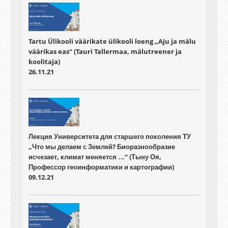
Tartu Ülikooli väärikate ülikooli loeng „Aju ja mälu
väärikas eas“ (Tauri Tallermaa, mälutreener ja
koolitaja)
26.11.21
Лекция Университета для старшего поколения ТУ
„Что мы делаем с Землей? Биоразнообразие
исчезает, климат меняется …“ (Тыну Оя,
Профессор геоинформатики и картографии)
09.12.21