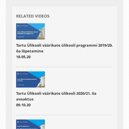
RELATED VIDEOS
Tartu Ülikooli väärikate ülikooli programmi 2019/20.
õa lõpetamine
18.05.20
Tartu Ülikooli väärikate ülikooli 2020/21. õa
avaaktus
09.10.20