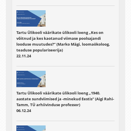
Tartu Ülikooli väärikate ülikooli loeng „Kes on
võitnud ja kes kaotanud viimase poolsajandi
looduse muutudes?“ (Marko Mägi, loomaökoloog,
teaduse populariseerija)
22.11.24
Tartu Ülikooli väärikate ülikooli loeng „1940.
aastate sundviimised ja -minekud Eestis“ (Aigi Rahi-
Tamm, TÜ arhiivinduse professor)
06.12.24