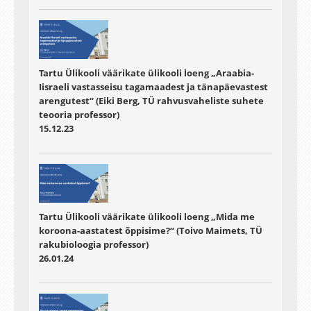
Tartu Ülikooli väärikate ülikooli loeng „Araabia-
Iisraeli vastasseisu tagamaadest ja tänapäevastest
arengutest“ (Eiki Berg, TÜ rahvusvaheliste suhete
teooria professor)
15.12.23
Tartu Ülikooli väärikate ülikooli loeng „Mida me
koroona-aastatest õppisime?“ (Toivo Maimets, TÜ
rakubioloogia professor)
26.01.24