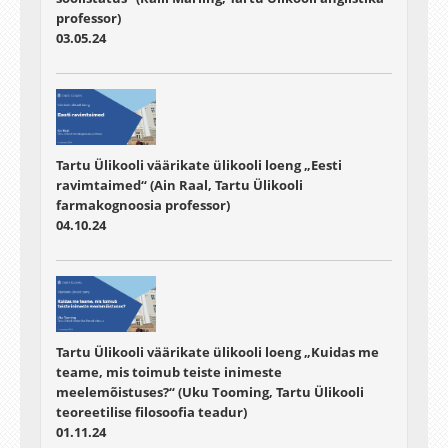
professor)
03.05.24
Tartu Ülikooli väärikate ülikooli loeng „Eesti
ravimtaimed“ (Ain Raal, Tartu Ülikooli
farmakognoosia professor)
04.10.24
Tartu Ülikooli väärikate ülikooli loeng „Kuidas me
teame, mis toimub teiste inimeste
meelemõistuses?“ (Uku Tooming, Tartu Ülikooli
teoreetilise filosoofia teadur)
01.11.24