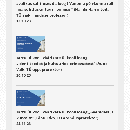
avalikus suhtluses dialoogi? Vanema põlvkonna roll
hea suhtluskultuuri loomisel“ (Halliki Harro-Loit,
TÜ ajakirjanduse professor)
13.10.23
Tartu Ülikooli väärikate ülikooli loeng
„Identiteedist ja kultuuride erinevustest“ (Aune
Valk, TÜ õppeprorektor)
20.10.23
Tartu Ülikooli väärikate ülikooli loeng „Geenidest ja
kunstist“ (Tõnu Esko, TÜ arendusprorektor)
24.11.23