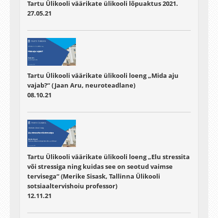
Tartu Ülikooli väärikate ülikooli lõpuaktus 2021.
27.05.21
Tartu Ülikooli väärikate ülikooli loeng „Mida aju
vajab?“ (Jaan Aru, neuroteadlane)
08.10.21
Tartu Ülikooli väärikate ülikooli loeng „Elu stressita
või stressiga ning kuidas see on seotud vaimse
tervisega“ (Merike Sisask, Tallinna Ülikooli
sotsiaaltervishoiu professor)
12.11.21