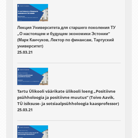
Лекция Университета для старшего поколения ТУ
„О настоящем и будущем экономики Эстонии“
(Марк Канчуков, Лектор по финансам, Тартуский
университет)
25.03.21
Tartu Ülikooli väärikate ülikooli loeng „Positiivne
psühholoogia ja positiivne muutus“ (Toivo Aavik,
TÜ isiksuse- ja sotsiaalpsühholoogia kaasprofessor)
25.03.21