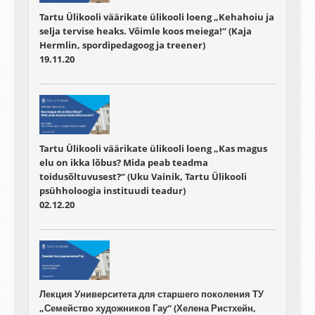
Tartu Ülikooli väärikate ülikooli loeng „Kehahoiu ja
selja tervise heaks. Võimle koos meiega!“ (Kaja
Hermlin, spordipedagoog ja treener)
19.11.20
Tartu Ülikooli väärikate ülikooli loeng „Kas magus
elu on ikka lõbus? Mida peab teadma
toidusõltuvusest?“ (Uku Vainik, Tartu Ülikooli
psühholoogia instituudi teadur)
02.12.20
Лекция Университета для старшего поколения ТУ
„Семейство художников Гау“ (Хелена Ристхейн,