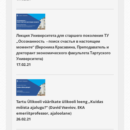
Лекция Университета для старшего поколения ТУ
„Осознанность - поиск счастья в настоящем
моменте“ (Вероника Красавина, Преподаватель и
докторант экономического факультета Тартуского
Университета)
17.02.21
Tartu Ülikooli väärikate ülikooli loeng „Kuidas
mõista ajalugu?“ (David Vseviov, EKA
emeriitprofessor, ajaloolane)
26.02.21