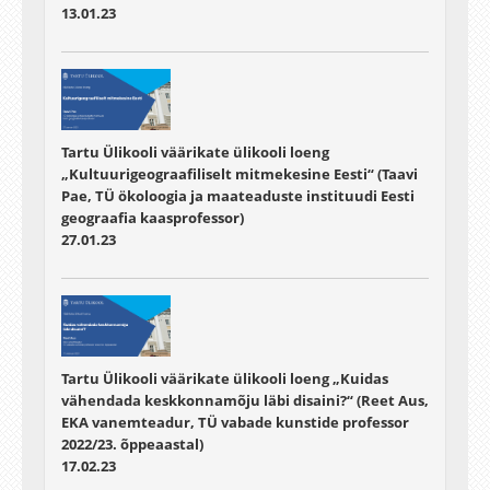
13.01.23
Tartu Ülikooli väärikate ülikooli loeng
„Kultuurigeograafiliselt mitmekesine Eesti“ (Taavi
Pae, TÜ ökoloogia ja maateaduste instituudi Eesti
geograafia kaasprofessor)
27.01.23
Tartu Ülikooli väärikate ülikooli loeng „Kuidas
vähendada keskkonnamõju läbi disaini?“ (Reet Aus,
EKA vanemteadur, TÜ vabade kunstide professor
2022/23. õppeaastal)
17.02.23