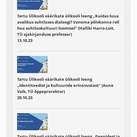
Tartu Ülikooli väärikate ülikooli loeng „Kuidas luua
avalikus suhtluses dialoogi? Vanema põlvkonna roll
hea suhtluskultuuri loomisel“ (Halliki Harro-Loit,
TÜ ajakirjanduse professor)
13.10.23
Tartu Ülikooli väärikate ülikooli loeng
„Identiteedist ja kultuuride erinevustest“ (Aune
Valk, TÜ õppeprorektor)
20.10.23
Tartu Ülikooli väärikate ülikooli loeng „Geenidest ja