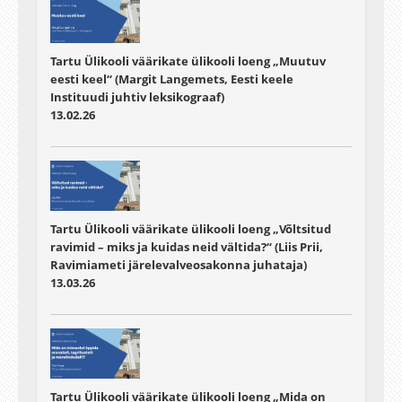
Tartu Ülikooli väärikate ülikooli loeng „Muutuv
eesti keel“ (Margit Langemets, Eesti keele
Instituudi juhtiv leksikograaf)
13.02.26
Tartu Ülikooli väärikate ülikooli loeng „Võltsitud
ravimid – miks ja kuidas neid vältida?“ (Liis Prii,
Ravimiameti järelevalveosakonna juhataja)
13.03.26
Tartu Ülikooli väärikate ülikooli loeng „Mida on