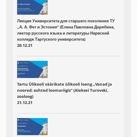
Лекция Университета для старшего поколения ТУ
„А. А. Фет и Эстония“ (Елена Павловна Дерябина,
лектор русского языка и литературы Нарвский
колледж Тартуского университета)
20.12.21
Tartu Ülikooli väärikate ülikooli loeng „Vanad ja
noored: suhted loomariigis“ (Aleksei Turovski,
zooloog)
21.12.21