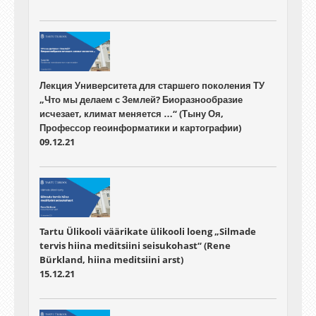
Лекция Университета для старшего поколения ТУ
„Что мы делаем с Землей? Биоразнообразие
исчезает, климат меняется …“ (Тыну Оя,
Профессор геоинформатики и картографии)
09.12.21
Tartu Ülikooli väärikate ülikooli loeng „Silmade
tervis hiina meditsiini seisukohast“ (Rene
Bürkland, hiina meditsiini arst)
15.12.21