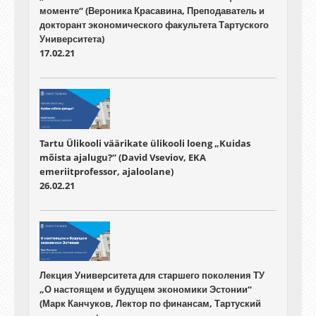
моменте“ (Вероника Красавина, Преподаватель и
докторант экономического факультета Тартуского
Университета)
17.02.21
Tartu Ülikooli väärikate ülikooli loeng „Kuidas
mõista ajalugu?“ (David Vseviov, EKA
emeriitprofessor, ajaloolane)
26.02.21
Лекция Университета для старшего поколения ТУ
„О настоящем и будущем экономики Эстонии“
(Марк Канчуков, Лектор по финансам, Тартуский