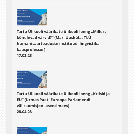
Tartu Ülikooli väärikate ülikooli loeng „Millest
kõnelevad värvid?“ (Mari Uusküla, TLÜ
humanitaarteaduste instituudi lingvistika
kaasprofessor)
17.03.23
Tartu Ülikooli väärikate ülikooli loeng „Kriisid ja
EU“ (Urmas Paet, Euroopa Parlamendi
väliskomisjoni aseesimees)
28.04.23