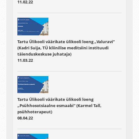
11.02.22
Tartu Ülikooli väärikate ülikooli loeng „Valuravi“
(Kadri Suija, TÜ kliinilise meditsiini instituudi
täienduskeskuse juhataja)
11.03.22
Tartu Ülikooli väärikate ülikooli loeng
„Psühhosotsiaalne esmaabi“ (Karmel Tall,
psühhoterapeut)
08.04.22