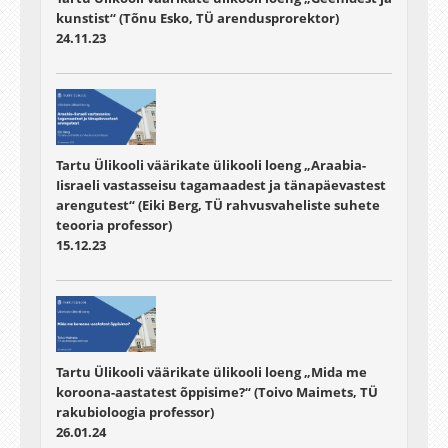
kunstist“ (Tõnu Esko, TÜ arendusprorektor)
24.11.23
Tartu Ülikooli väärikate ülikooli loeng „Araabia-
Iisraeli vastasseisu tagamaadest ja tänapäevastest
arengutest“ (Eiki Berg, TÜ rahvusvaheliste suhete
teooria professor)
15.12.23
Tartu Ülikooli väärikate ülikooli loeng „Mida me
koroona-aastatest õppisime?“ (Toivo Maimets, TÜ
rakubioloogia professor)
26.01.24