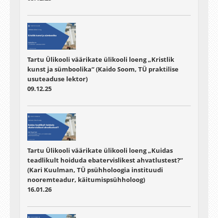
Tartu Ülikooli väärikate ülikooli loeng „Kristlik
kunst ja sümboolika“ (Kaido Soom, TÜ praktilise
usuteaduse lektor)
09.12.25
Tartu Ülikooli väärikate ülikooli loeng „Kuidas
teadlikult hoiduda ebatervislikest ahvatlustest?“
(Kari Kuulman, TÜ psühholoogia instituudi
nooremteadur, käitumispsühholoog)
16.01.26