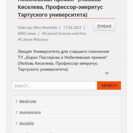
Киселева, Профессор-эмеритус
Тартуского университета)
Embed
Video by: Mart Noorkõiv
17.02.2021
8463 views
Cultural Science and Arts
Culture
Various
Лекция Университета для старшего поколения
ТУ „Борис Пастернак и Нобелевская премия“
(Любовь Киселева, Профессор-эмеритус
Тартуского университета).
Medicina
Humaniora
Socialia