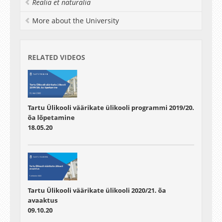
Realia et naturalia
More about the University
RELATED VIDEOS
Tartu Ülikooli väärikate ülikooli programmi 2019/20.
õa lõpetamine
18.05.20
Tartu Ülikooli väärikate ülikooli 2020/21. õa
avaaktus
09.10.20