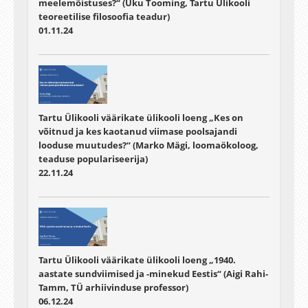
meelemõistuses?“ (Uku Tooming, Tartu Ülikooli
teoreetilise filosoofia teadur)
01.11.24
Tartu Ülikooli väärikate ülikooli loeng „Kes on
võitnud ja kes kaotanud viimase poolsajandi
looduse muutudes?“ (Marko Mägi, loomaökoloog,
teaduse populariseerija)
22.11.24
Tartu Ülikooli väärikate ülikooli loeng „1940.
aastate sundviimised ja -minekud Eestis“ (Aigi Rahi-
Tamm, TÜ arhiivinduse professor)
06.12.24