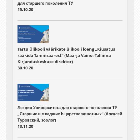
для старшего поколения ТУ
15.10.20
Tartu Ülikooli väärikate ülikooli loeng „Kiusatus
rääkida Tammsaarest“ (Maarja Vaino, Tallinna
Kirjanduskeskuse direktor)
30.10.20
Лекция Университета для старшего поколения ТУ
„Старшие и младшие b царстве животных“ (Алексей
Туровский, зоолог)
13.11.20