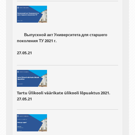
	Выпускной акт Университета для старшего 
27.05.21
Tartu Ülikooli väärikate ülikooli lõpuaktus 2021.
27.05.21