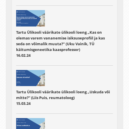
Tartu Ülikooli väärikate ülikooli loeng „Kas on
olemas varem vananemise isiksuseprofiil ja kas
seda on võimalik muuta?“ (Uku Vainik, TÜ
käitumisgeneetika kaasprofessor)
16.02.24
Tartu Ülikooli väärikate ülikooli loeng „Uskuda või
mitte?“ (Liis Puis, reumatoloog)
15.03.24