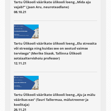
Tartu Ülikooli väärikate ülikooli loeng „Mida aju
vajab?“ (Jaan Aru, neuroteadlane)
08.10.21
Tartu Ülikooli väärikate ülikooli loeng „Elu stressita
või stressiga ning kuidas see on seotud vaimse
tervisega“ (Merike Sisask, Tallinna Ülikooli
sotsiaaltervishoiu professor)
12.11.21
Tartu Ülikooli väärikate ülikooli loeng „Aju ja mälu
väärikas eas“ (Tauri Tallermaa, mälutreener ja
koolitaja)
26.11.21