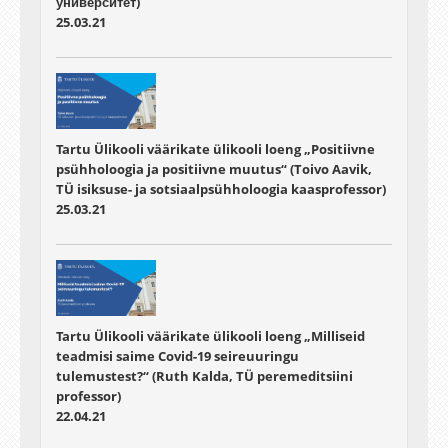
университет)
25.03.21
Tartu Ülikooli väärikate ülikooli loeng „Positiivne
psühholoogia ja positiivne muutus“ (Toivo Aavik,
TÜ isiksuse- ja sotsiaalpsühholoogia kaasprofessor)
25.03.21
Tartu Ülikooli väärikate ülikooli loeng „Milliseid
teadmisi saime Covid-19 seireuuringu
tulemustest?“ (Ruth Kalda, TÜ peremeditsiini
professor)
22.04.21