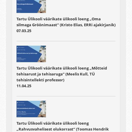
Tartu Ülikooli väärikate ülikooli loeng „Oma
silmaga Gröönimaast“ (Kristo Elias, ERRi ajakirjanik)
07.03.25
Tartu Ülikooli väärikate ülikooli loeng „Mõtteid
tehisarust ja tehisaruga“ (Meelis Kull, TÜ
tehisintellekti professor)
11.04.25
Tartu Ülikooli väärikate ülikooli loeng
„Rahvusvahelisest olukorrast“ (Toomas Hendrik