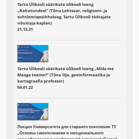
Tartu Ülikooli väärikate ülikooli loeng
„Rahutundest“ (Tõnu Lehtsaar, religiooni- ja
suhtlemispsühholoog, Tartu Ülikooli töötajate
nõustaja-kaplan)
21.12.21
Tartu Ülikooli väärikate ülikooli loeng „Mida me
Maaga teeme?“ (Tõnu Oja, geoinformaatika ja
kartograafia professor)
04.01.22
Лекция Университета для старшего поколения ТУ
„Основы самопознания и эмоционального