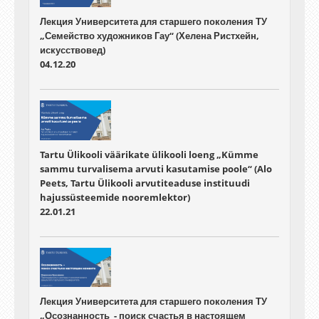
Лекция Университета для старшего поколения ТУ
„Семейство художников Гау“ (Хелена Ристхейн,
искусствовед)
04.12.20
Tartu Ülikooli väärikate ülikooli loeng „Kümme
sammu turvalisema arvuti kasutamise poole“ (Alo
Peets, Tartu Ülikooli arvutiteaduse instituudi
hajussüsteemide nooremlektor)
22.01.21
Лекция Университета для старшего поколения ТУ
„Осознанность - поиск счастья в настоящем