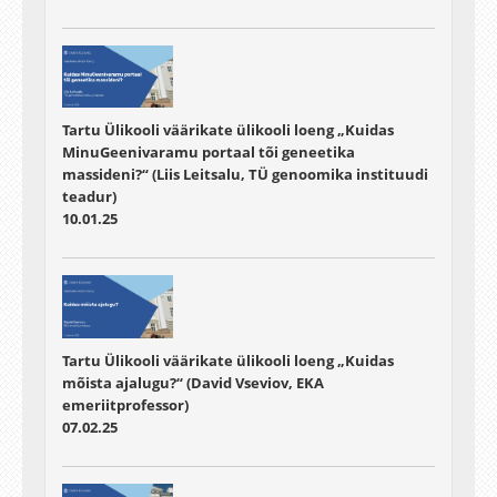
Tartu Ülikooli väärikate ülikooli loeng „Kuidas
MinuGeenivaramu portaal tõi geneetika
massideni?“ (Liis Leitsalu, TÜ genoomika instituudi
teadur)
10.01.25
Tartu Ülikooli väärikate ülikooli loeng „Kuidas
mõista ajalugu?“ (David Vseviov, EKA
emeriitprofessor)
07.02.25