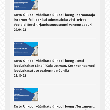
Tartu Ülikooli väärikate ülikooli loeng „Koroonaaja
internetifolkloor kui toimetuleku võti“ (Piret
Voolaid, Eesti kirjandusmuuseumi vanemteadur)
29.04.22
Tartu Ülikooli väärikate ülikooli loeng „Eesti
looduskaitse täna“ (Kaja Lotman, Keskkonnaameti
looduskasutuse osakonna nõunik)
21.10.22
Tartu Ülikooli väärikate ülikooli loeng „Testament.