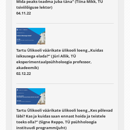
Mida peaks teadma juba täna“ (Tiina Mikk, TÜ
tsiviilõiguse lektor)
04.11.22
Tartu Ülikooli väärikate ülikooli loeng „Kuidas
isiksusega elada?“ (Jüri Allik, TÜ
eksperimentaalpsühholoogia professor,
akadeemik)
02.12.22
Tartu Ülikooli väärikate ülikooli loeng „Kes põlevad
läbi? Kas ja kuidas saan ennast hoida ja teistele
toeks olla?“ (Signe Reppo, TÜ psühholoogia
instituudi programmijuht)