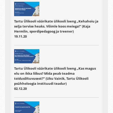
Tartu Ülikooli väärikate ülikooli loeng „Kehahoiu ja
selja tervise heaks. Võimle koos meiega!“ (Kaja
Hermlin, spordipedagoog ja treener)
19.11.20
Tartu Ülikooli väärikate ülikooli loeng „Kas magus
elu on ikka lõbus? Mida peab teadma
toidusõltuvusest?“ (Uku Vainik, Tartu Ülikooli
psühholoogia instituudi teadur)
02.12.20