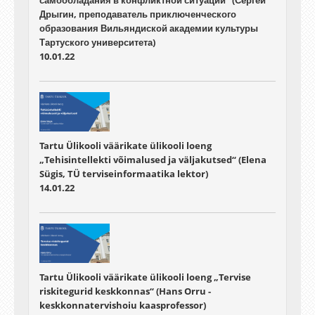
самообладания в конфликтной ситуации“ (Сергей
Дрыгин, преподаватель приключенческого
образования Вильяндиской академии культуры
Тартуского университета)
10.01.22
Tartu Ülikooli väärikate ülikooli loeng
„Tehisintellekti võimalused ja väljakutsed“ (Elena
Sügis, TÜ terviseinformaatika lektor)
14.01.22
Tartu Ülikooli väärikate ülikooli loeng „Tervise
riskitegurid keskkonnas“ (Hans Orru -
keskkonnatervishoiu kaasprofessor)