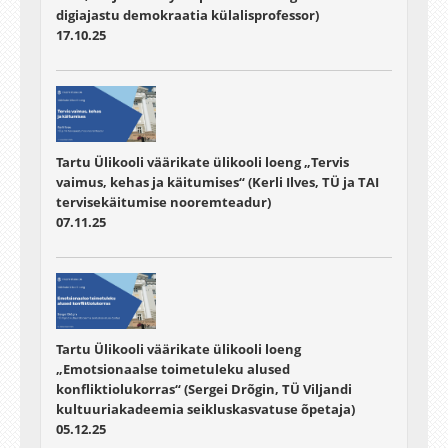
digiajastu demokraatia külalisprofessor)
17.10.25
Tartu Ülikooli väärikate ülikooli loeng „Tervis
vaimus, kehas ja käitumises“ (Kerli Ilves, TÜ ja TAI
tervisekäitumise nooremteadur)
07.11.25
Tartu Ülikooli väärikate ülikooli loeng
„Emotsionaalse toimetuleku alused
konfliktiolukorras“ (Sergei Drõgin, TÜ Viljandi
kultuuriakadeemia seikluskasvatuse õpetaja)
05.12.25