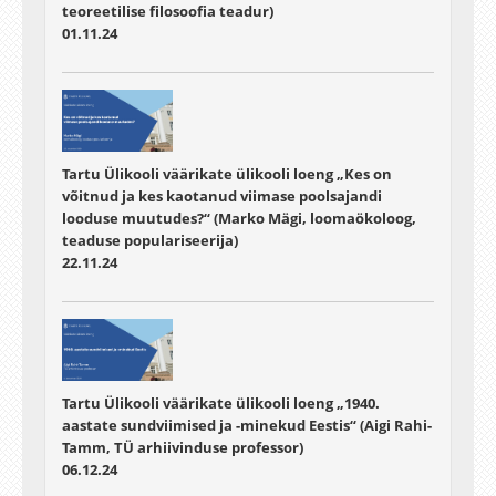
teoreetilise filosoofia teadur)
01.11.24
Tartu Ülikooli väärikate ülikooli loeng „Kes on
võitnud ja kes kaotanud viimase poolsajandi
looduse muutudes?“ (Marko Mägi, loomaökoloog,
teaduse populariseerija)
22.11.24
Tartu Ülikooli väärikate ülikooli loeng „1940.
aastate sundviimised ja -minekud Eestis“ (Aigi Rahi-
Tamm, TÜ arhiivinduse professor)
06.12.24