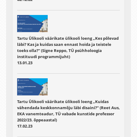
Tartu Ülikooli väärikate ülikooli loeng „Kes põlevad
läbi? Kas ja kuidas saan ennast hoida ja teistele
toeks olla?“ (Signe Reppo, TÜ psühholoogia
instituudi programmijuht)
13.01.23
Tartu Ülikooli väärikate ülikooli loeng „Kuidas
vähendada keskkonnamõju läbi disaini?“ (Reet Aus,
EKA vanemteadur, TÜ vabade kunstide professor
2022/23. õppeaastal)
17.02.23