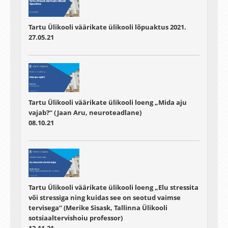
Tartu Ülikooli väärikate ülikooli lõpuaktus 2021.
27.05.21
Tartu Ülikooli väärikate ülikooli loeng „Mida aju
vajab?“ (Jaan Aru, neuroteadlane)
08.10.21
Tartu Ülikooli väärikate ülikooli loeng „Elu stressita
või stressiga ning kuidas see on seotud vaimse
tervisega“ (Merike Sisask, Tallinna Ülikooli
sotsiaaltervishoiu professor)
12.11.21