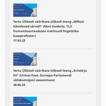
Tartu Ülikooli väärikate ülikooli loeng „Millest
kõnelevad värvid?“ (Mari Uusküla, TLÜ
humanitaarteaduste instituudi lingvistika
kaasprofessor)
17.03.23
Tartu Ülikooli väärikate ülikooli loeng „Kriisid ja
EU“ (Urmas Paet, Euroopa Parlamendi
väliskomisjoni aseesimees)
28.04.23