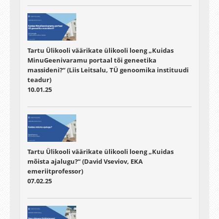
Tartu Ülikooli väärikate ülikooli loeng „Kuidas
MinuGeenivaramu portaal tõi geneetika
massideni?“ (Liis Leitsalu, TÜ genoomika instituudi
teadur)
10.01.25
Tartu Ülikooli väärikate ülikooli loeng „Kuidas
mõista ajalugu?“ (David Vseviov, EKA
emeriitprofessor)
07.02.25