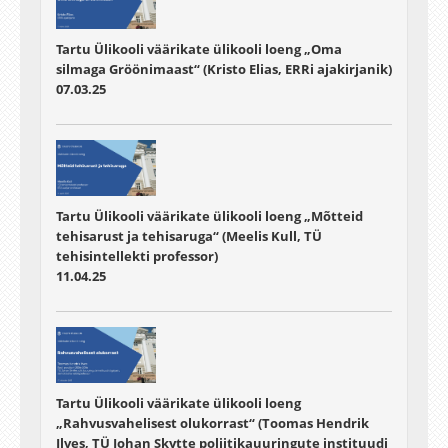
Tartu Ülikooli väärikate ülikooli loeng „Oma
silmaga Gröönimaast“ (Kristo Elias, ERRi ajakirjanik)
07.03.25
Tartu Ülikooli väärikate ülikooli loeng „Mõtteid
tehisarust ja tehisaruga“ (Meelis Kull, TÜ
tehisintellekti professor)
11.04.25
Tartu Ülikooli väärikate ülikooli loeng
„Rahvusvahelisest olukorrast“ (Toomas Hendrik
Ilves, TÜ Johan Skytte poliitikauuringute instituudi