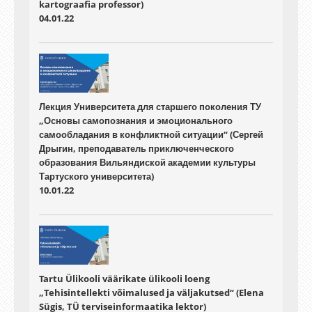
kartograafia professor)
04.01.22
Лекция Университета для старшего поколения ТУ
„Основы самопознания и эмоционального
самообладания в конфликтной ситуации“ (Сергей
Дрыгин, преподаватель приключенческого
образования Вильяндиской академии культуры
Тартуского университета)
10.01.22
Tartu Ülikooli väärikate ülikooli loeng
„Tehisintellekti võimalused ja väljakutsed“ (Elena
Sügis, TÜ terviseinformaatika lektor)