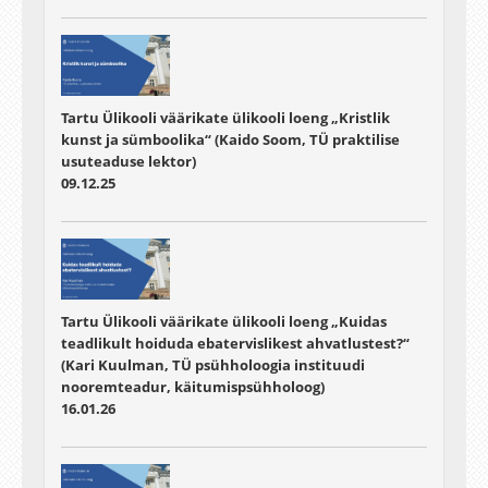
Tartu Ülikooli väärikate ülikooli loeng „Kristlik
kunst ja sümboolika“ (Kaido Soom, TÜ praktilise
usuteaduse lektor)
09.12.25
Tartu Ülikooli väärikate ülikooli loeng „Kuidas
teadlikult hoiduda ebatervislikest ahvatlustest?“
(Kari Kuulman, TÜ psühholoogia instituudi
nooremteadur, käitumispsühholoog)
16.01.26