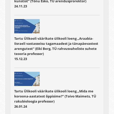
kunstist“ (Tõnu Esko, TÜ arendusprorektor)
24.11.23
Tartu Ülikooli väärikate ülikooli loeng „Araabia-
Iisraeli vastasseisu tagamaadest ja tänapäevastest
arengutest“ (Eiki Berg, TÜ rahvusvaheliste suhete
teooria professor)
15.12.23
Tartu Ülikooli väärikate ülikooli loeng „Mida me
koroona-aastatest õppisime?“ (Toivo Maimets, TÜ
rakubioloogia professor)
26.01.24