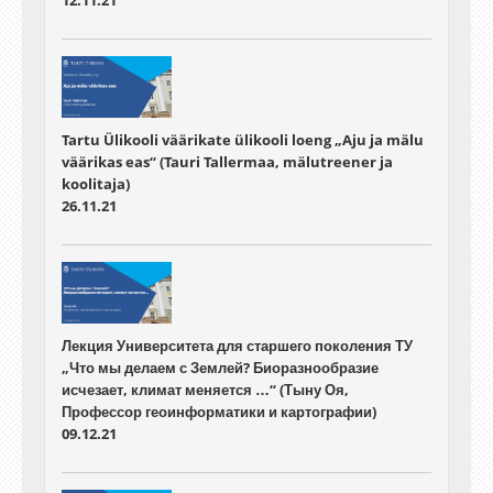
Tartu Ülikooli väärikate ülikooli loeng „Aju ja mälu
väärikas eas“ (Tauri Tallermaa, mälutreener ja
koolitaja)
26.11.21
Лекция Университета для старшего поколения ТУ
„Что мы делаем с Землей? Биоразнообразие
исчезает, климат меняется …“ (Тыну Оя,
Профессор геоинформатики и картографии)
09.12.21