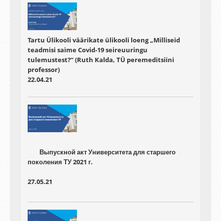
Tartu Ülikooli väärikate ülikooli loeng „Milliseid
teadmisi saime Covid-19 seireuuringu
tulemustest?“ (Ruth Kalda, TÜ peremeditsiini
professor)
22.04.21
	Выпускной акт Университета для старшего 
27.05.21