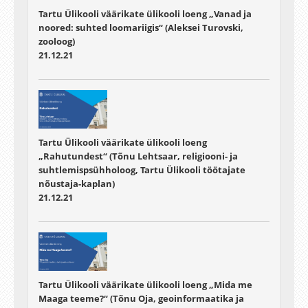
Tartu Ülikooli väärikate ülikooli loeng „Vanad ja
noored: suhted loomariigis“ (Aleksei Turovski,
zooloog)
21.12.21
Tartu Ülikooli väärikate ülikooli loeng
„Rahutundest“ (Tõnu Lehtsaar, religiooni- ja
suhtlemispsühholoog, Tartu Ülikooli töötajate
nõustaja-kaplan)
21.12.21
Tartu Ülikooli väärikate ülikooli loeng „Mida me
Maaga teeme?“ (Tõnu Oja, geoinformaatika ja