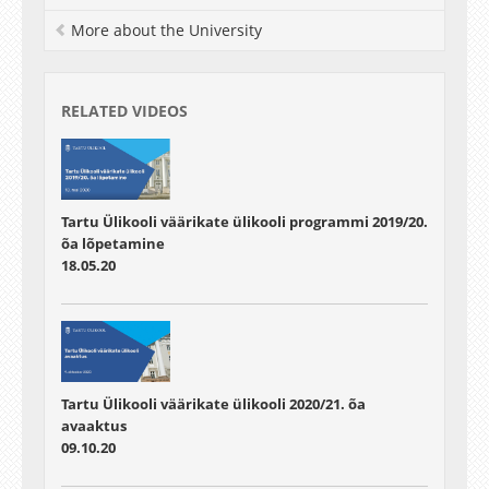
More about the University
RELATED VIDEOS
Tartu Ülikooli väärikate ülikooli programmi 2019/20.
õa lõpetamine
18.05.20
Tartu Ülikooli väärikate ülikooli 2020/21. õa
avaaktus
09.10.20