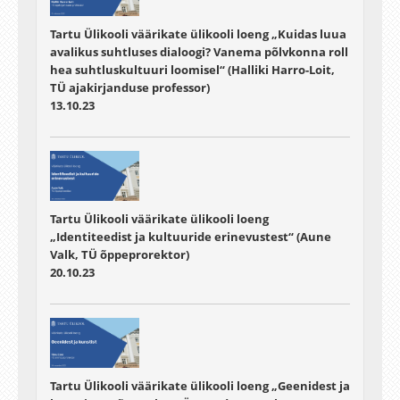
Tartu Ülikooli väärikate ülikooli loeng „Kuidas luua
avalikus suhtluses dialoogi? Vanema põlvkonna roll
hea suhtluskultuuri loomisel“ (Halliki Harro-Loit,
TÜ ajakirjanduse professor)
13.10.23
Tartu Ülikooli väärikate ülikooli loeng
„Identiteedist ja kultuuride erinevustest“ (Aune
Valk, TÜ õppeprorektor)
20.10.23
Tartu Ülikooli väärikate ülikooli loeng „Geenidest ja