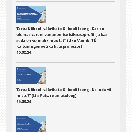
Tartu Ülikooli väärikate ülikooli loeng „Kas on
olemas varem vananemise isiksuseprofiil ja kas
seda on võimalik muuta?“ (Uku Vainik, TÜ
käitumisgeneetika kaasprofessor)
16.02.24
Tartu Ülikooli väärikate ülikooli loeng „Uskuda või
mitte?“ (Liis Puis, reumatoloog)
15.03.24