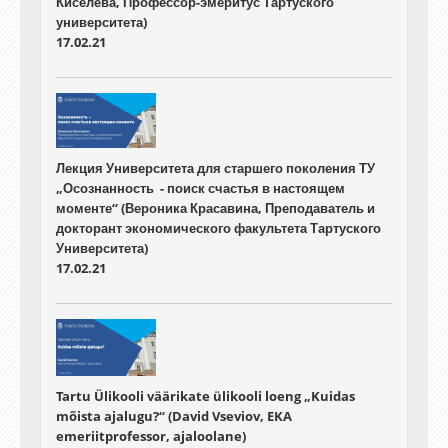
Киселева, Профессор-эмеритус Тартуского
университета)
17.02.21
Лекция Университета для старшего поколения ТУ
„Осознанность - поиск счастья в настоящем
моменте“ (Вероника Красавина, Преподаватель и
докторант экономического факультета Тартуского
Университета)
17.02.21
Tartu Ülikooli väärikate ülikooli loeng „Kuidas
mõista ajalugu?“ (David Vseviov, EKA
emeriitprofessor, ajaloolane)