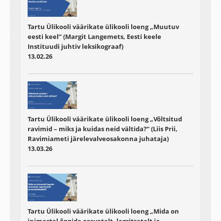
Tartu Ülikooli väärikate ülikooli loeng „Muutuv
eesti keel“ (Margit Langemets, Eesti keele
Instituudi juhtiv leksikograaf)
13.02.26
Tartu Ülikooli väärikate ülikooli loeng „Võltsitud
ravimid – miks ja kuidas neid vältida?“ (Liis Prii,
Ravimiameti järelevalveosakonna juhataja)
13.03.26
Tartu Ülikooli väärikate ülikooli loeng „Mida on
inimestel õppida oravatelt, lagritsatelt ja