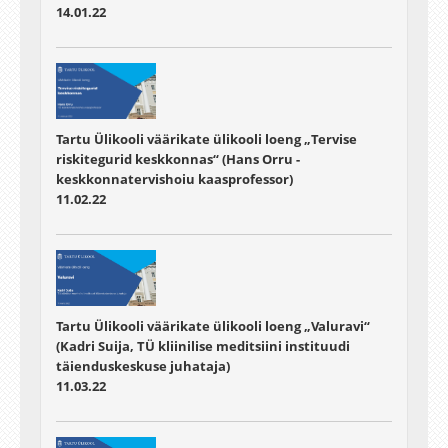
14.01.22
Tartu Ülikooli väärikate ülikooli loeng „Tervise
riskitegurid keskkonnas“ (Hans Orru -
keskkonnatervishoiu kaasprofessor)
11.02.22
Tartu Ülikooli väärikate ülikooli loeng „Valuravi“
(Kadri Suija, TÜ kliinilise meditsiini instituudi
täienduskeskuse juhataja)
11.03.22