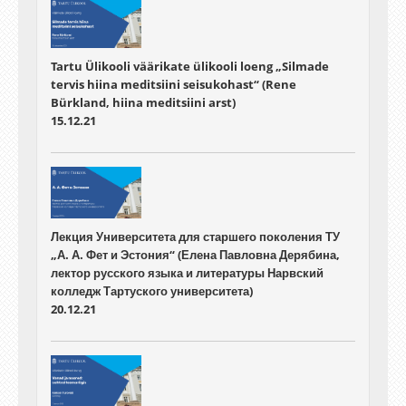
Tartu Ülikooli väärikate ülikooli loeng „Silmade
tervis hiina meditsiini seisukohast“ (Rene
Bürkland, hiina meditsiini arst)
15.12.21
Лекция Университета для старшего поколения ТУ
„А. А. Фет и Эстония“ (Елена Павловна Дерябина,
лектор русского языка и литературы Нарвский
колледж Тартуского университета)
20.12.21