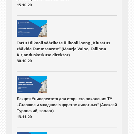
15.10.20
Tartu Ülikooli väärikate ülikooli loeng „Kiusatus
rääkida Tammsaarest“ (Maarja Vaino, Tallinna
Kirjanduskeskuse direktor)
30.10.20
Лекция Университета для старшего поколения ТУ
„Старшие и младшие b царстве животных“ (Алексей
Туровский, зоолог)
13.11.20