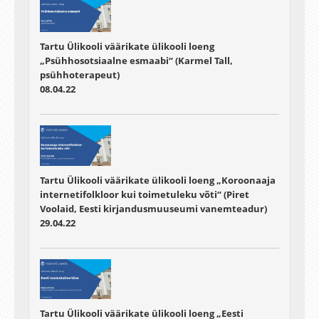
Tartu Ülikooli väärikate ülikooli loeng
„Psühhosotsiaalne esmaabi“ (Karmel Tall,
psühhoterapeut)
08.04.22
Tartu Ülikooli väärikate ülikooli loeng „Koroonaaja
internetifolkloor kui toimetuleku võti“ (Piret
Voolaid, Eesti kirjandusmuuseumi vanemteadur)
29.04.22
Tartu Ülikooli väärikate ülikooli loeng „Eesti