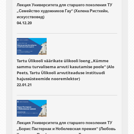
Лекция Университета для старшего поколения ТУ
„Семейство художников Гау“ (Хелена Ристхейн,
искусствовед)
04.12.20
Tartu Ülikooli väärikate ülikooli loeng „Kümme
sammu turvalisema arvuti kasutamise poole“ (Alo
Peets, Tartu Ülikooli arvutiteaduse instituudi
hajussüsteemide nooremlektor)
22.01.21
Лекция Университета для старшего поколения ТУ
„Борис Пастернак и Нобелевская премия“ (Любовь