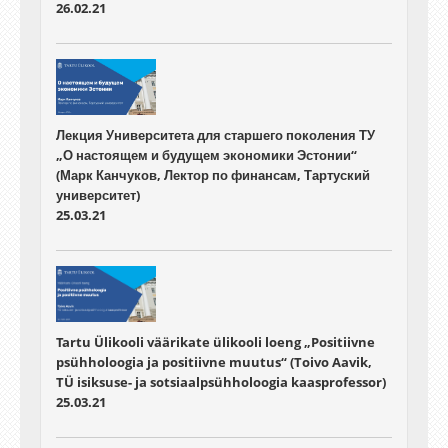
26.02.21
Лекция Университета для старшего поколения ТУ
„О настоящем и будущем экономики Эстонии“
(Марк Канчуков, Лектор по финансам, Тартуский
университет)
25.03.21
Tartu Ülikooli väärikate ülikooli loeng „Positiivne
psühholoogia ja positiivne muutus“ (Toivo Aavik,
TÜ isiksuse- ja sotsiaalpsühholoogia kaasprofessor)
25.03.21