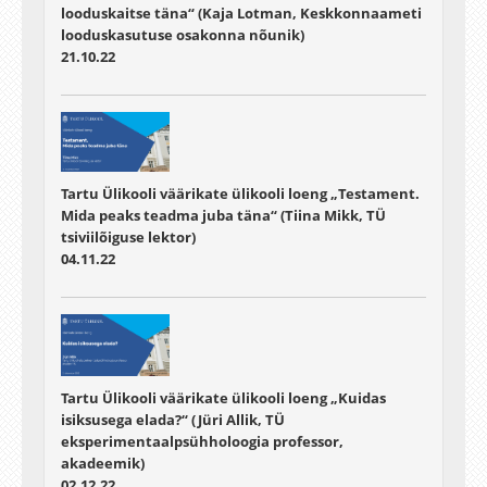
looduskaitse täna“ (Kaja Lotman, Keskkonnaameti
looduskasutuse osakonna nõunik)
21.10.22
Tartu Ülikooli väärikate ülikooli loeng „Testament.
Mida peaks teadma juba täna“ (Tiina Mikk, TÜ
tsiviilõiguse lektor)
04.11.22
Tartu Ülikooli väärikate ülikooli loeng „Kuidas
isiksusega elada?“ (Jüri Allik, TÜ
eksperimentaalpsühholoogia professor,
akadeemik)
02.12.22