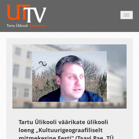
HOME
VIDEO
PHOTO
SERVICES
Auto
Loaded
:
Unmute
Esituskiirused
1.48%
Tartu Ülikooli väärikate ülikooli
loeng „Kultuurigeograafiliselt
mitmekesine Eesti“ (Taavi Pae, TÜ