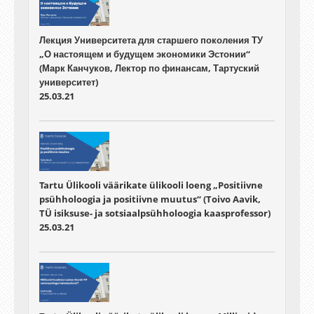
Лекция Университета для старшего поколения ТУ
„О настоящем и будущем экономики Эстонии“
(Марк Канчуков, Лектор по финансам, Тартуский
университет)
25.03.21
Tartu Ülikooli väärikate ülikooli loeng „Positiivne
psühholoogia ja positiivne muutus“ (Toivo Aavik,
TÜ isiksuse- ja sotsiaalpsühholoogia kaasprofessor)
25.03.21