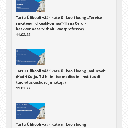
Tartu Ülikooli väärikate ülikooli loeng „Tervise
riskitegurid keskkonnas“ (Hans Orru -
keskkonnatervishoiu kaasprofessor)
11.02.22
Tartu Ülikooli väärikate ülikooli loeng „Valuravi“
(Kadri Suija, TÜ kliinilise meditsiini instituudi
täienduskeskuse juhataja)
11.03.22
Tartu Ülikooli väärikate ülikooli loeng