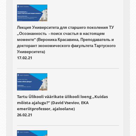
Лекция Университета для старшего поколения ТУ
„Осознанность - поиск счастья в настоящем
моменте“ (Вероника Красавина, Преподаватель и
докторант экономического факультета Тартуского
Университета)
17.02.21
Tartu Ülikooli väärikate ülikooli loeng „Kuidas
mõista ajalugu?“ (David Vseviov, EKA
emeriitprofessor, ajaloolane)
26.02.21