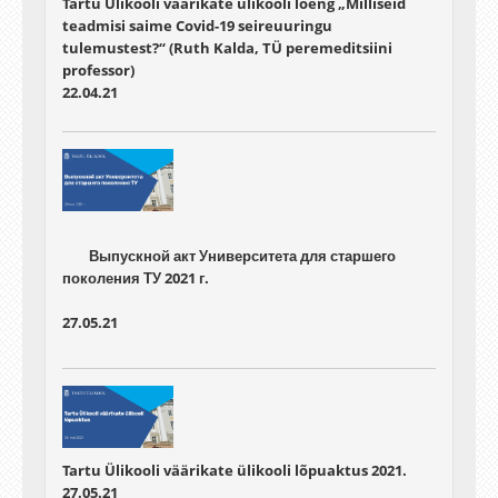
Tartu Ülikooli väärikate ülikooli loeng „Milliseid
teadmisi saime Covid-19 seireuuringu
tulemustest?“ (Ruth Kalda, TÜ peremeditsiini
professor)
22.04.21
	Выпускной акт Университета для старшего 
27.05.21
Tartu Ülikooli väärikate ülikooli lõpuaktus 2021.
27.05.21