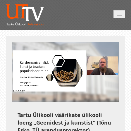
HOME
VIDEO
PHOTO
SERVICES
Auto
Loaded
:
Unmute
Esituskiirused
1.59%
Tartu Ülikooli väärikate ülikooli
loeng „Geenidest ja kunstist“ (Tõnu
Esko, TÜ arendusprorektor)