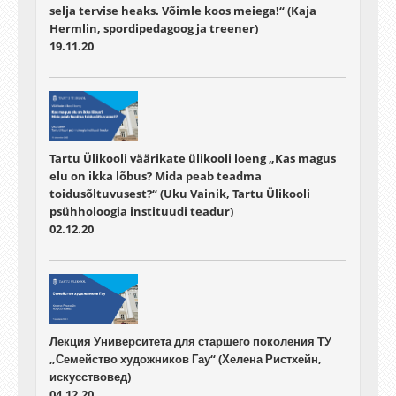
selja tervise heaks. Võimle koos meiega!“ (Kaja
Hermlin, spordipedagoog ja treener)
19.11.20
Tartu Ülikooli väärikate ülikooli loeng „Kas magus
elu on ikka lõbus? Mida peab teadma
toidusõltuvusest?“ (Uku Vainik, Tartu Ülikooli
psühholoogia instituudi teadur)
02.12.20
Лекция Университета для старшего поколения ТУ
„Семейство художников Гау“ (Хелена Ристхейн,
искусствовед)
04.12.20