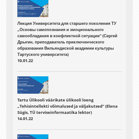
Лекция Университета для старшего поколения ТУ
„Основы самопознания и эмоционального
самообладания в конфликтной ситуации“ (Сергей
Дрыгин, преподаватель приключенческого
образования Вильяндиской академии культуры
Тартуского университета)
10.01.22
Tartu Ülikooli väärikate ülikooli loeng
„Tehisintellekti võimalused ja väljakutsed“ (Elena
Sügis, TÜ terviseinformaatika lektor)
14.01.22