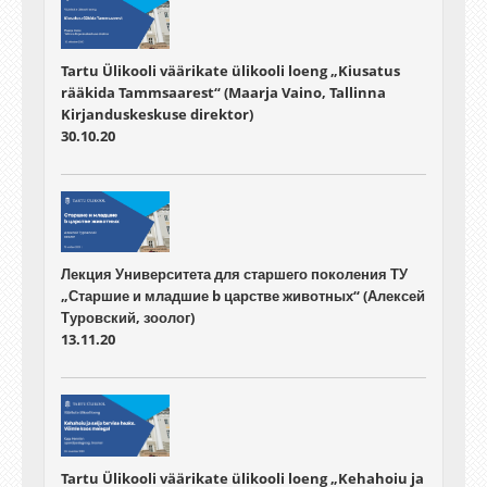
Tartu Ülikooli väärikate ülikooli loeng „Kiusatus
rääkida Tammsaarest“ (Maarja Vaino, Tallinna
Kirjanduskeskuse direktor)
30.10.20
Лекция Университета для старшего поколения ТУ
„Старшие и младшие b царстве животных“ (Алексей
Туровский, зоолог)
13.11.20
Tartu Ülikooli väärikate ülikooli loeng „Kehahoiu ja