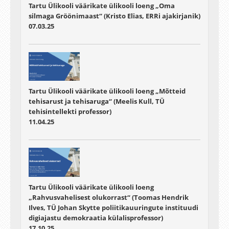
Tartu Ülikooli väärikate ülikooli loeng „Oma
silmaga Gröönimaast“ (Kristo Elias, ERRi ajakirjanik)
07.03.25
Tartu Ülikooli väärikate ülikooli loeng „Mõtteid
tehisarust ja tehisaruga“ (Meelis Kull, TÜ
tehisintellekti professor)
11.04.25
Tartu Ülikooli väärikate ülikooli loeng
„Rahvusvahelisest olukorrast“ (Toomas Hendrik
Ilves, TÜ Johan Skytte poliitikauuringute instituudi
digiajastu demokraatia külalisprofessor)
17.10.25