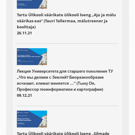
Tartu Ülikooli väärikate ülikooli loeng „Aju ja mälu
väärikas eas“ (Tauri Tallermaa, mälutreener ja
koolitaja)
26.11.21
Лекция Университета для старшего поколения ТУ
„Что мы делаем с Землей? Биоразнообразие
исчезает, климат меняется …“ (Тыну Оя,
Профессор геоинформатики и картографии)
09.12.21
Tartu Ülikooli väärikate ülikooli loeng „Silmade