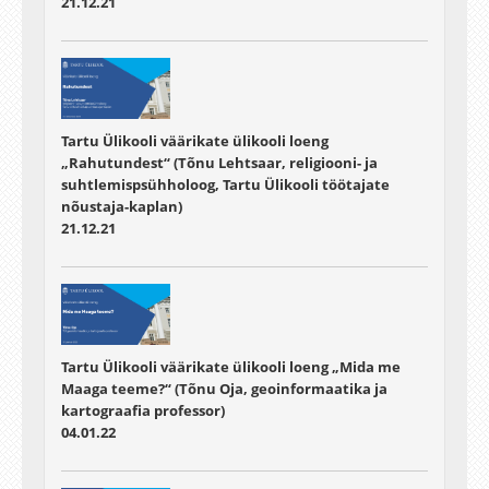
21.12.21
Tartu Ülikooli väärikate ülikooli loeng
„Rahutundest“ (Tõnu Lehtsaar, religiooni- ja
suhtlemispsühholoog, Tartu Ülikooli töötajate
nõustaja-kaplan)
21.12.21
Tartu Ülikooli väärikate ülikooli loeng „Mida me
Maaga teeme?“ (Tõnu Oja, geoinformaatika ja
kartograafia professor)
04.01.22