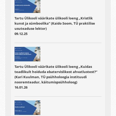
Tartu Ülikooli väärikate ülikooli loeng „Kristlik
kunst ja sümboolika“ (Kaido Soom, TÜ praktilise
usuteaduse lektor)
09.12.25
Tartu Ülikooli väärikate ülikooli loeng „Kuidas
teadlikult hoiduda ebatervislikest ahvatlustest?“
(Kari Kuulman, TÜ psühholoogia instituudi
nooremteadur, käitumispsühholoog)
16.01.26