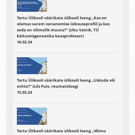
Tartu Ülikooli väärikate ülikooli loeng „Kas on
olemas varem vananemise isiksuseprofiil ja kas
seda on võimalik muuta?“ (Uku Vainik, TÜ
käitumisgeneetika kaasprofessor)
16.02.24
Tartu Ülikooli väärikate ülikooli loeng „Uskuda või
mitte?“ (Liis Puis, reumatoloog)
15.03.24
Tartu Ülikooli väärikate ülikooli loeng „Võimu