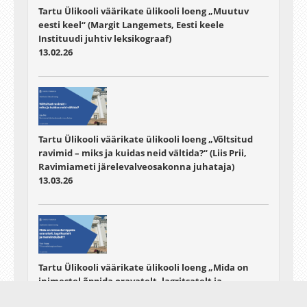
Tartu Ülikooli väärikate ülikooli loeng „Muutuv
eesti keel“ (Margit Langemets, Eesti keele
Instituudi juhtiv leksikograaf)
13.02.26
Tartu Ülikooli väärikate ülikooli loeng „Võltsitud
ravimid – miks ja kuidas neid vältida?“ (Liis Prii,
Ravimiameti järelevalveosakonna juhataja)
13.03.26
Tartu Ülikooli väärikate ülikooli loeng „Mida on
inimestel õppida oravatelt, lagritsatelt ja
merelindudelt?“ (Tuul Sepp, TÜ loomaökoloogia