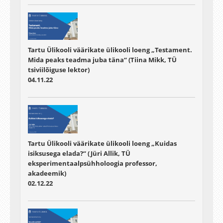
Tartu Ülikooli väärikate ülikooli loeng „Testament.
Mida peaks teadma juba täna“ (Tiina Mikk, TÜ
tsiviilõiguse lektor)
04.11.22
Tartu Ülikooli väärikate ülikooli loeng „Kuidas
isiksusega elada?“ (Jüri Allik, TÜ
eksperimentaalpsühholoogia professor,
akadeemik)
02.12.22