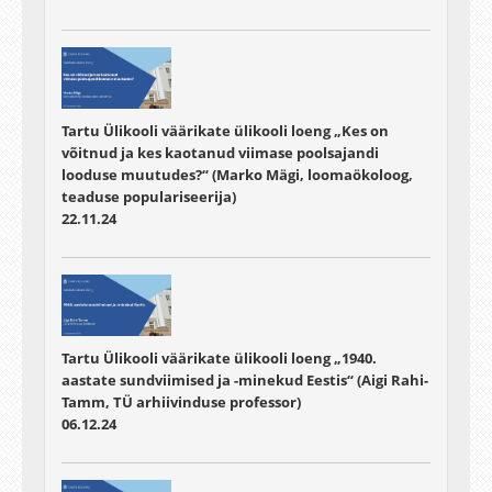
Tartu Ülikooli väärikate ülikooli loeng „Kes on
võitnud ja kes kaotanud viimase poolsajandi
looduse muutudes?“ (Marko Mägi, loomaökoloog,
teaduse populariseerija)
22.11.24
Tartu Ülikooli väärikate ülikooli loeng „1940.
aastate sundviimised ja -minekud Eestis“ (Aigi Rahi-
Tamm, TÜ arhiivinduse professor)
06.12.24