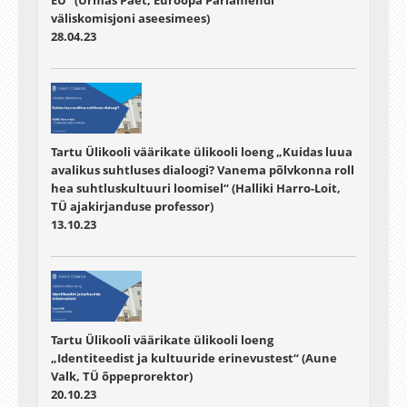
väliskomisjoni aseesimees)
28.04.23
Tartu Ülikooli väärikate ülikooli loeng „Kuidas luua
avalikus suhtluses dialoogi? Vanema põlvkonna roll
hea suhtluskultuuri loomisel“ (Halliki Harro-Loit,
TÜ ajakirjanduse professor)
13.10.23
Tartu Ülikooli väärikate ülikooli loeng
„Identiteedist ja kultuuride erinevustest“ (Aune
Valk, TÜ õppeprorektor)
20.10.23