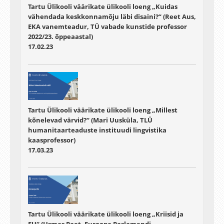
Tartu Ülikooli väärikate ülikooli loeng „Kuidas
vähendada keskkonnamõju läbi disaini?“ (Reet Aus,
EKA vanemteadur, TÜ vabade kunstide professor
2022/23. õppeaastal)
17.02.23
Tartu Ülikooli väärikate ülikooli loeng „Millest
kõnelevad värvid?“ (Mari Uusküla, TLÜ
humanitaarteaduste instituudi lingvistika
kaasprofessor)
17.03.23
Tartu Ülikooli väärikate ülikooli loeng „Kriisid ja
EU“ (Urmas Paet, Euroopa Parlamendi