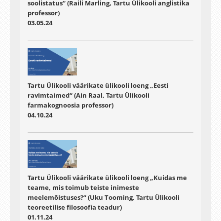
soolistatus“ (Raili Marling, Tartu Ülikooli anglistika
professor)
03.05.24
Tartu Ülikooli väärikate ülikooli loeng „Eesti
ravimtaimed“ (Ain Raal, Tartu Ülikooli
farmakognoosia professor)
04.10.24
Tartu Ülikooli väärikate ülikooli loeng „Kuidas me
teame, mis toimub teiste inimeste
meelemõistuses?“ (Uku Tooming, Tartu Ülikooli
teoreetilise filosoofia teadur)
01.11.24