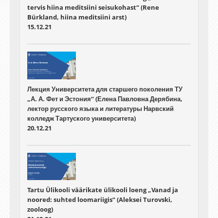
tervis hiina meditsiini seisukohast“ (Rene
Bürkland, hiina meditsiini arst)
15.12.21
Лекция Университета для старшего поколения ТУ
„А. А. Фет и Эстония“ (Елена Павловна Дерябина,
лектор русского языка и литературы Нарвский
колледж Тартуского университета)
20.12.21
Tartu Ülikooli väärikate ülikooli loeng „Vanad ja
noored: suhted loomariigis“ (Aleksei Turovski,
zooloog)