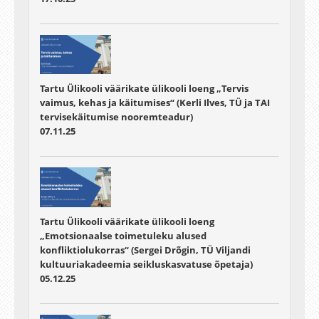
Tartu Ülikooli väärikate ülikooli loeng „Tervis
vaimus, kehas ja käitumises“ (Kerli Ilves, TÜ ja TAI
tervisekäitumise nooremteadur)
07.11.25
Tartu Ülikooli väärikate ülikooli loeng
„Emotsionaalse toimetuleku alused
konfliktiolukorras“ (Sergei Drõgin, TÜ Viljandi
kultuuriakadeemia seikluskasvatuse õpetaja)
05.12.25