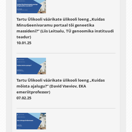
Tartu Ülikooli väärikate ülikooli loeng „Kuidas
MinuGeenivaramu portaal tõi geneetika
massideni?“ (Liis Leitsalu, TÜ genoomika instituudi
teadur)
10.01.25
Tartu Ülikooli väärikate ülikooli loeng „Kuidas
mõista ajalugu?“ (David Vseviov, EKA
emeriitprofessor)
07.02.25