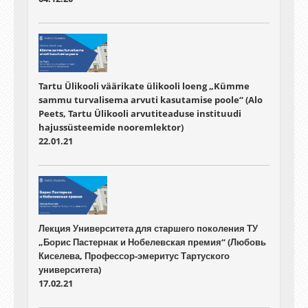
Tartu Ülikooli väärikate ülikooli loeng „Kümme
sammu turvalisema arvuti kasutamise poole“ (Alo
Peets, Tartu Ülikooli arvutiteaduse instituudi
hajussüsteemide nooremlektor)
22.01.21
Лекция Университета для старшего поколения ТУ
„Борис Пастернак и Нобелевская премия“ (Любовь
Киселева, Профессор-эмеритус Тартуского
университета)
17.02.21