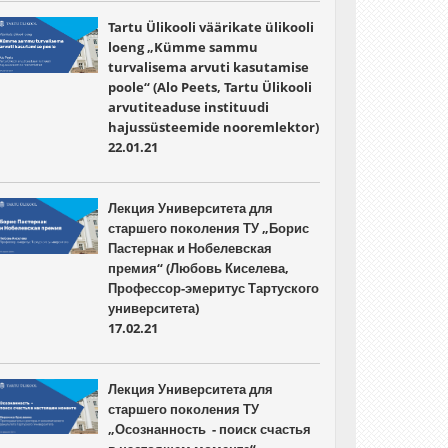
Tartu Ülikooli väärikate ülikooli
loeng „Kümme sammu
turvalisema arvuti kasutamise
poole“ (Alo Peets, Tartu Ülikooli
arvutiteaduse instituudi
hajussüsteemide nooremlektor)
22.01.21
Лекция Университета для
старшего поколения ТУ „Борис
Пастернак и Нобелевская
премия“ (Любовь Киселева,
Профессор-эмеритус Тартуского
университета)
17.02.21
Лекция Университета для
старшего поколения ТУ
„Осознанность - поиск счастья