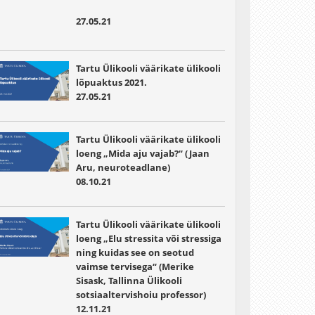
27.05.21
Tartu Ülikooli väärikate ülikooli
lõpuaktus 2021.
27.05.21
Tartu Ülikooli väärikate ülikooli
loeng „Mida aju vajab?“ (Jaan
Aru, neuroteadlane)
08.10.21
Tartu Ülikooli väärikate ülikooli
loeng „Elu stressita või stressiga
ning kuidas see on seotud
vaimse tervisega“ (Merike
Sisask, Tallinna Ülikooli
sotsiaaltervishoiu professor)
12.11.21