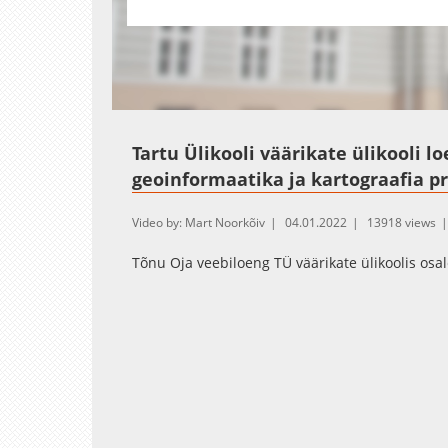
Loaded
:
Unmute
0.50%
Tartu Ülikooli väärikate ülikooli 
geoinformaatika ja kartograafia pr
Video by: Mart Noorkõiv
04.01.2022
13918 views
Tõnu Oja veebiloeng TÜ väärikate ülikoolis osal