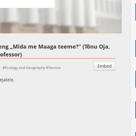
Auto
Esituskiirused
loeng „Mida me Maaga teeme?“ (Tõnu Oja,
ofessor)
Embed
Ecology and Geography
Various
ejatele.