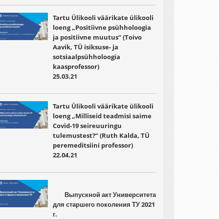
Tartu Ülikooli väärikate ülikooli
loeng „Positiivne psühholoogia
ja positiivne muutus“ (Toivo
Aavik, TÜ isiksuse- ja
sotsiaalpsühholoogia
kaasprofessor)
25.03.21
Tartu Ülikooli väärikate ülikooli
loeng „Milliseid teadmisi saime
Covid-19 seireuuringu
tulemustest?“ (Ruth Kalda, TÜ
peremeditsiini professor)
22.04.21
	Выпускной акт Университета 
для старшего поколения ТУ 2021 