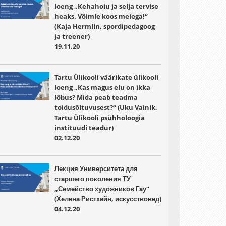
loeng „Kehahoiu ja selja tervise
heaks. Võimle koos meiega!“
(Kaja Hermlin, spordipedagoog
ja treener)
19.11.20
Tartu Ülikooli väärikate ülikooli
loeng „Kas magus elu on ikka
lõbus? Mida peab teadma
toidusõltuvusest?“ (Uku Vainik,
Tartu Ülikooli psühholoogia
instituudi teadur)
02.12.20
Лекция Университета для
старшего поколения ТУ
„Семейство художников Гау“
(Хелена Ристхейн, искусствовед)
04.12.20