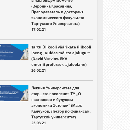
в настоящем моменте“
(Вероника Красавина,
Преподаватель и докторант
экономического факультета
Тартуского Университета)
17.02.21
Tartu Ülikooli väärikate ülikooli
loeng „Kuidas mõista ajalugu?“
(David Vseviov, EKA
emeriitprofessor, ajaloolane)
26.02.21
Лекция Университета для
старшего поколения ТУ „О
настоящем и будущем
экономики Эстонии“ (Марк
Канчуков, Лектор по финансам,
Тартуский университет)
25.03.21