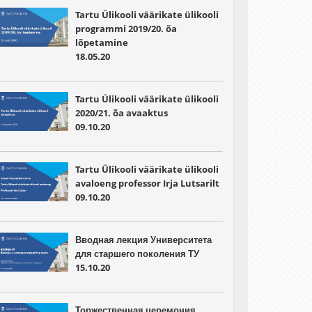
Tartu Ülikooli väärikate ülikooli
programmi 2019/20. õa
lõpetamine
18.05.20
Tartu Ülikooli väärikate ülikooli
2020/21. õa avaaktus
09.10.20
Tartu Ülikooli väärikate ülikooli
avaloeng professor Irja Lutsarilt
09.10.20
Вводная лекция Университета
для старшего поколения ТУ
15.10.20
Торжественная церемония