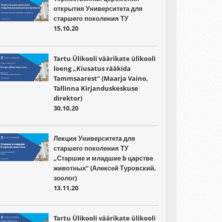
открытия Университета для
старшего поколения ТУ
15.10.20
Tartu Ülikooli väärikate ülikooli
loeng „Kiusatus rääkida
Tammsaarest“ (Maarja Vaino,
Tallinna Kirjanduskeskuse
direktor)
30.10.20
Лекция Университета для
старшего поколения ТУ
„Старшие и младшие b царстве
животных“ (Алексей Туровский,
зоолог)
13.11.20
Tartu Ülikooli väärikate ülikooli