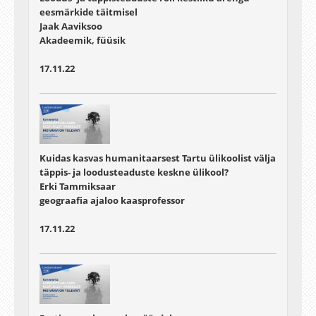
eesmärkide täitmisel
Jaak Aaviksoo
Akadeemik, füüsik
17.11.22
Kuidas kasvas humanitaarsest Tartu ülikoolist välja
täppis- ja loodusteaduste keskne ülikool?
Erki Tammiksaar
geograafia ajaloo kaasprofessor
17.11.22