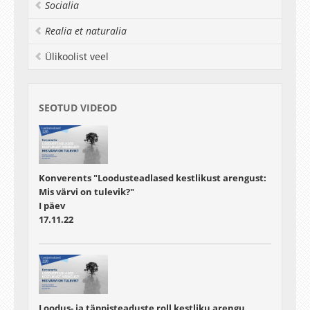
Socialia
Realia et naturalia
Ülikoolist veel
SEOTUD VIDEOD
Konverents "Loodusteadlased kestlikust arengust:
Mis värvi on tulevik?"
I päev
17.11.22
Loodus- ja täppisteaduste roll kestliku arengu