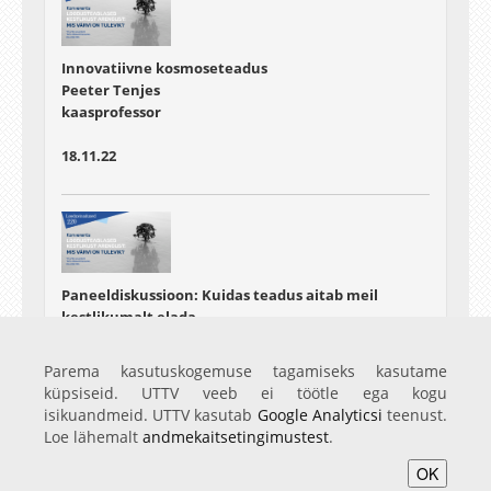
Innovatiivne kosmoseteadus
Peeter Tenjes
kaasprofessor
18.11.22
Paneeldiskussioon: Kuidas teadus aitab meil
kestlikumalt elada
Parema kasutuskogemuse tagamiseks kasutame
18.11.22
küpsiseid. UTTV veeb ei töötle ega kogu
isikuandmeid. UTTV kasutab
Google Analyticsi
teenust.
Loe lähemalt
andmekaitsetingimustest
.
OK