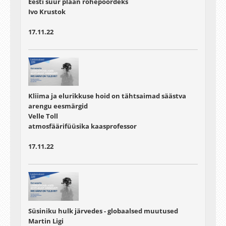
Eesti suur plaan rohepöördeks
Ivo Krustok
17.11.22
Kliima ja elurikkuse hoid on tähtsaimad säästva
arengu eesmärgid
Velle Toll
atmosfäärifüüsika kaasprofessor
17.11.22
Süsiniku hulk järvedes - globaalsed muutused
Martin Ligi