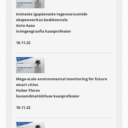
Inimeste igapäevaste tegevusruumide
eksponeeritus keskkonnale
Anto Aasa
inimgeograafia kaasprofessor
18.11.22
Mega-scale environmental monitoring for future
smart cities
Huber Flores
lausandmetöötluse kaasprofessor
18.11.22