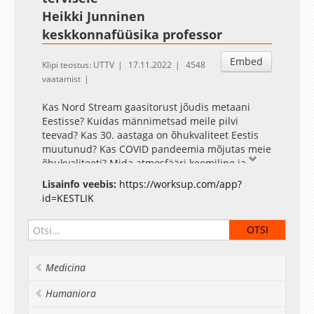
Heikki Junninen
keskkonnafüüsika professor
Embed
Klipi teostus: UTTV
17.11.2022
4548
vaatamist
Kas Nord Stream gaasitorust jõudis metaani
Eestisse? Kuidas männimetsad meile pilvi
teevad? Kas 30. aastaga on õhukvaliteet Eestis
muutunud? Kas COVID pandeemia mõjutas meie
õhukvaliteeti? Mida atmosfääri keemiline ja
füüsikaline koostis meile räägib?
Lisainfo veebis:
https://worksup.com/app?
id=KESTLIK
Medicina
Humaniora