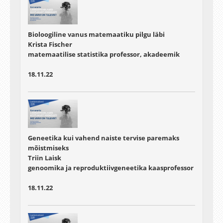
Bioloogiline vanus matemaatiku pilgu läbi
Krista Fischer
matemaatilise statistika professor, akadeemik
18.11.22
Geneetika kui vahend naiste tervise paremaks
mõistmiseks
Triin Laisk
genoomika ja reproduktiivgeneetika kaasprofessor
18.11.22