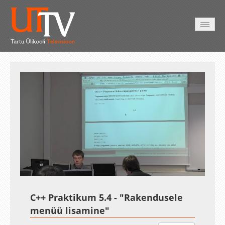
AVALEHT
VIDEOD
FOTOD
TEENUSED
Auto
Loaded
:
Unmute
Esituskiirused
6.27%
C++ Praktikum 5.4 - "Rakendusele
menüü lisamine"