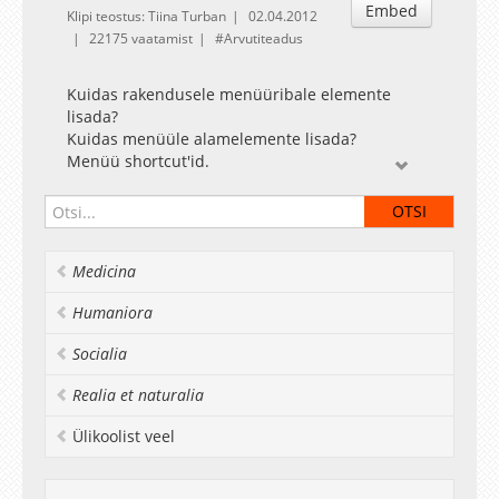
Embed
Klipi teostus: Tiina Turban
02.04.2012
22175 vaatamist
Arvutiteadus
Kuidas rakendusele menüüribale elemente
lisada?
Kuidas menüüle alamelemente lisada?
Menüü shortcut'id.
Kus, millal ja miks kasutada 'm_' prefiksit
(muutujanimedes)?
Kuidas muuta rakenduse taustavärvi?
Medicina
Praktikumi juhendab Dan Bogdanov.
Humaniora
Aine koduleht: http://courses.cs.ut.ee/2012/cpp
Socialia
Realia et naturalia
Ülikoolist veel