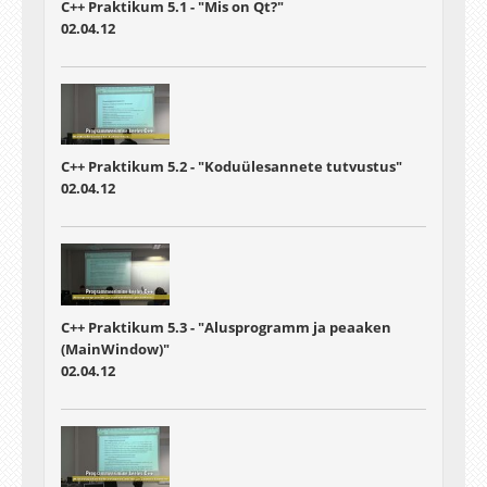
C++ Praktikum 5.1 - "Mis on Qt?"
02.04.12
C++ Praktikum 5.2 - "Koduülesannete tutvustus"
02.04.12
C++ Praktikum 5.3 - "Alusprogramm ja peaaken
(MainWindow)"
02.04.12