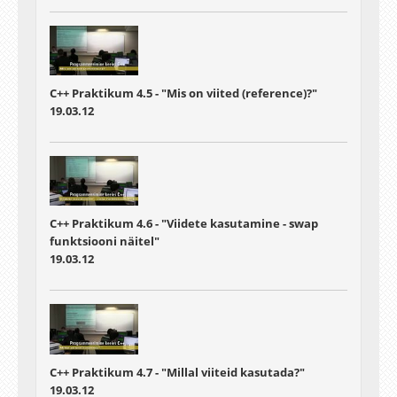
C++ Praktikum 4.5 - "Mis on viited (reference)?"
19.03.12
C++ Praktikum 4.6 - "Viidete kasutamine - swap
funktsiooni näitel"
19.03.12
C++ Praktikum 4.7 - "Millal viiteid kasutada?"
19.03.12