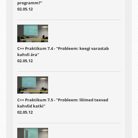
programm?"
02.05.12
C++ Praktikum 7.4 - "Probleem: keegi varastab
kahvli ära"
02.05.12
C++ Praktikum 7.5 - "Probleem: lõimed teevad
kahvlid katki"
02.05.12