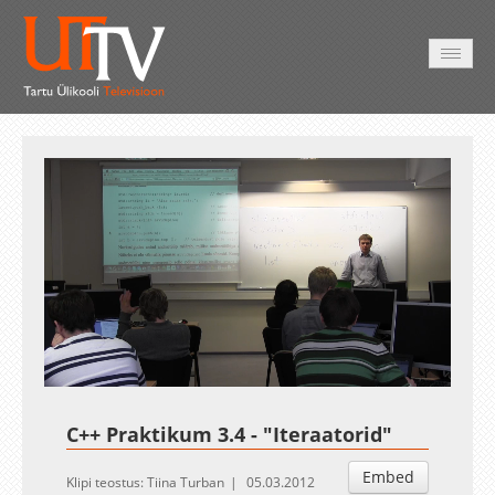
AVALEHT
VIDEOD
FOTOD
TEENUSED
Auto
Loaded
:
Unmute
Esituskiirused
9.21%
C++ Praktikum 3.4 - "Iteraatorid"
Embed
Klipi teostus: Tiina Turban
05.03.2012