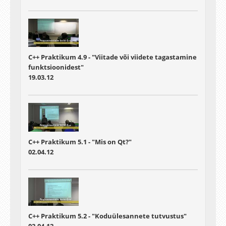
C++ Praktikum 4.9 - "Viitade või viidete tagastamine
funktsioonidest"
19.03.12
C++ Praktikum 5.1 - "Mis on Qt?"
02.04.12
C++ Praktikum 5.2 - "Koduülesannete tutvustus"
02.04.12