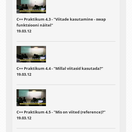
C++ Praktikum 4.3 - "Viitade kasutamine - swap
funktsiooni näitel"
19.03.12
C++ Praktikum 4.4 - "Millal viitasid kasutada?"
19.03.12
C++ Praktikum 4.5 - "Mis on viited (reference)?"
19.03.12