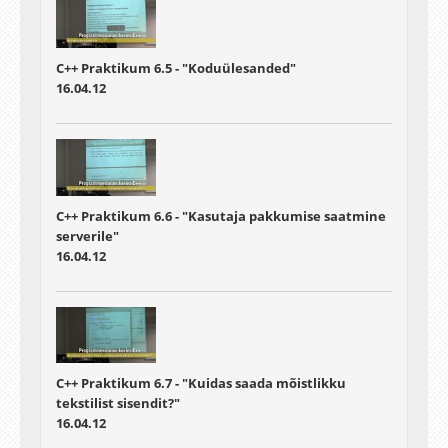
C++ Praktikum 6.5 - "Koduülesanded"
16.04.12
C++ Praktikum 6.6 - "Kasutaja pakkumise saatmine
serverile"
16.04.12
C++ Praktikum 6.7 - "Kuidas saada mõistlikku
tekstilist sisendit?"
16.04.12