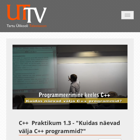
AVALEHT
VIDEOD
FOTOD
TEENUSED
Auto
Loaded
:
Unmute
Esituskiirused
17.32%
C++ Praktikum 1.3 - "Kuidas näevad
välja C++ programmid?"