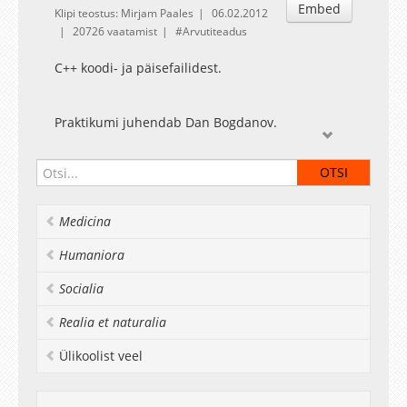
Embed
Klipi teostus: Mirjam Paales
06.02.2012
20726 vaatamist
Arvutiteadus
C++ koodi- ja päisefailidest.
Praktikumi juhendab Dan Bogdanov.
Aine koduleht: http://courses.cs.ut.ee/2012/cpp
Medicina
Humaniora
Socialia
Realia et naturalia
Ülikoolist veel