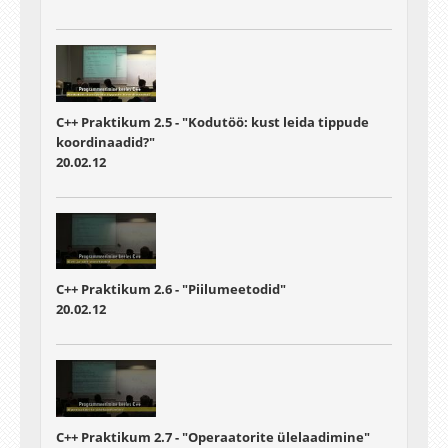
C++ Praktikum 2.5 - "Kodutöö: kust leida tippude
koordinaadid?"
20.02.12
C++ Praktikum 2.6 - "Piilumeetodid"
20.02.12
C++ Praktikum 2.7 - "Operaatorite ülelaadimine"