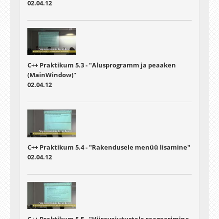
02.04.12
C++ Praktikum 5.3 - "Alusprogramm ja peaaken
(MainWindow)"
02.04.12
C++ Praktikum 5.4 - "Rakendusele menüü lisamine"
02.04.12