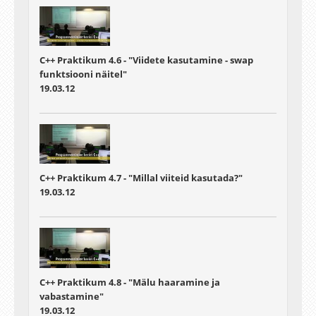
C++ Praktikum 4.6 - "Viidete kasutamine - swap
funktsiooni näitel"
19.03.12
C++ Praktikum 4.7 - "Millal viiteid kasutada?"
19.03.12
C++ Praktikum 4.8 - "Mälu haaramine ja
vabastamine"
19.03.12