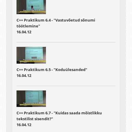
C++ Praktikum 6.4 - "Vastuvõetud sõnumi
töötlemine"
16.04.12
C++ Praktikum 6.5 - "Koduülesanded"
16.04.12
C++ Praktikum 6.7 - "Kuidas saada mõistlikku
tekstilist sisendit?"
16.04.12