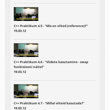
C++ Praktikum 4.5 - "Mis on viited (reference)?"
19.03.12
C++ Praktikum 4.6 - "Viidete kasutamine - swap
funktsiooni näitel"
19.03.12
C++ Praktikum 4.7 - "Millal viiteid kasutada?"
19.03.12