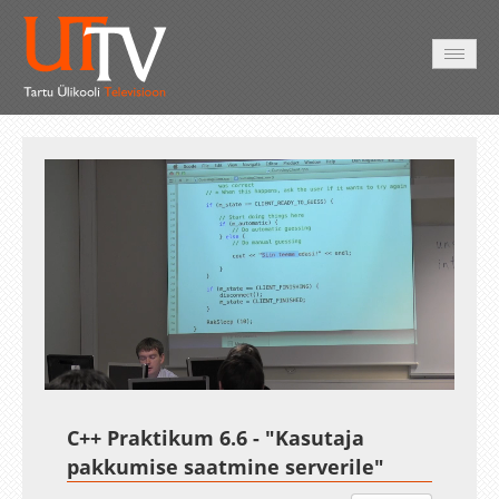
AVALEHT
VIDEOD
FOTOD
TEENUSED
Auto
Loaded
:
Unmute
Esituskiirused
9.80%
C++ Praktikum 6.6 - "Kasutaja
pakkumise saatmine serverile"