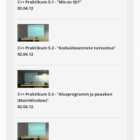
C++ Praktikum 5.1 - "Mis on Qt?"
02.04.12
C++ Praktikum 5.2 - "Koduülesannete tutvustus"
02.04.12
C++ Praktikum 5.3 - "Alusprogramm ja peaaken
(MainWindow)"
02.04.12