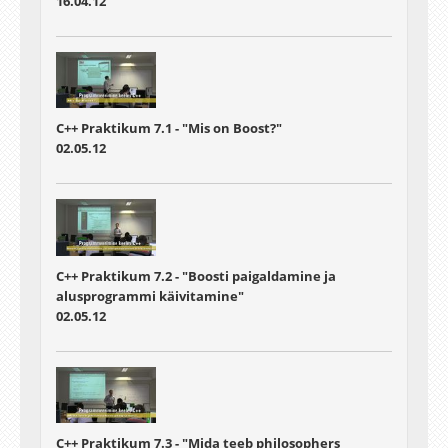
16.04.12
C++ Praktikum 7.1 - "Mis on Boost?"
02.05.12
C++ Praktikum 7.2 - "Boosti paigaldamine ja
alusprogrammi käivitamine"
02.05.12
C++ Praktikum 7.3 - "Mida teeb philosophers