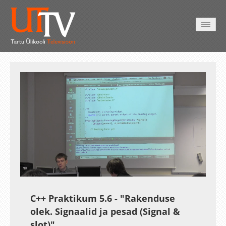
AVALEHT
VIDEOD
FOTOD
TEENUSED
Auto
Loaded
:
Unmute
Esituskiirused
5.12%
C++ Praktikum 5.6 - "Rakenduse
olek. Signaalid ja pesad (Signal &
slot)"