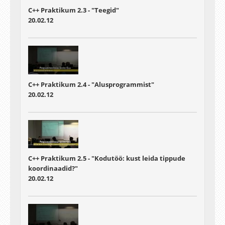
C++ Praktikum 2.3 - "Teegid"
20.02.12
C++ Praktikum 2.4 - "Alusprogrammist"
20.02.12
C++ Praktikum 2.5 - "Kodutöö: kust leida tippude
koordinaadid?"
20.02.12