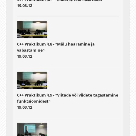
19.03.12
C++ Praktikum 4.8 - "Mälu haaramine ja
vabastamine"
19.03.12
C++ Praktikum 4.9 - "Viitade või viidete tagastamine
funktsioonidest"
19.03.12