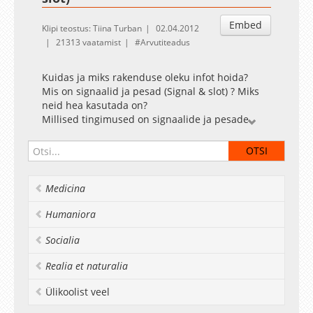
Embed
Klipi teostus: Tiina Turban
02.04.2012
21313 vaatamist
Arvutiteadus
Kuidas ja miks rakenduse oleku infot hoida?
Mis on signaalid ja pesad (Signal & slot) ? Miks
neid hea kasutada on?
Millised tingimused on signaalide ja pesade
ühendamisel? (Täpsemalt loe http://qt-
project.org/doc/qt-4.8/signalsandslots.html)
Praktikumi juhendab Dan Bogdanov.
Medicina
Aine koduleht: http://courses.cs.ut.ee/2012/cpp
Humaniora
Socialia
Realia et naturalia
Ülikoolist veel