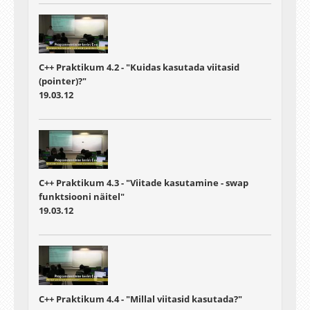
C++ Praktikum 4.2 - "Kuidas kasutada viitasid
(pointer)?"
19.03.12
C++ Praktikum 4.3 - "Viitade kasutamine - swap
funktsiooni näitel"
19.03.12
C++ Praktikum 4.4 - "Millal viitasid kasutada?"