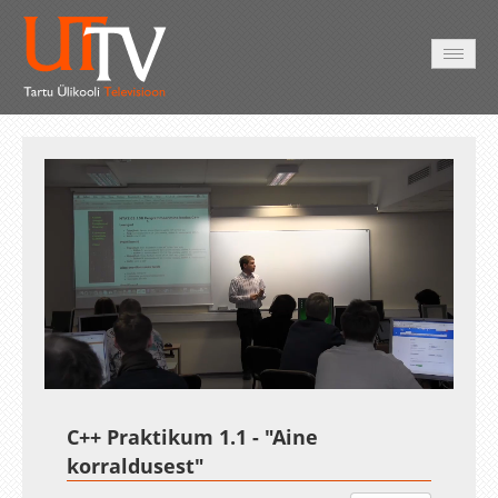
AVALEHT
VIDEOD
FOTOD
TEENUSED
Auto
Loaded
:
Unmute
Esituskiirused
8.32%
C++ Praktikum 1.1 - "Aine
korraldusest"