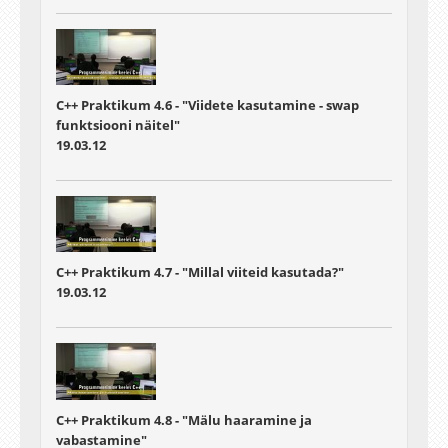
C++ Praktikum 4.6 - "Viidete kasutamine - swap
funktsiooni näitel"
19.03.12
C++ Praktikum 4.7 - "Millal viiteid kasutada?"
19.03.12
C++ Praktikum 4.8 - "Mälu haaramine ja
vabastamine"