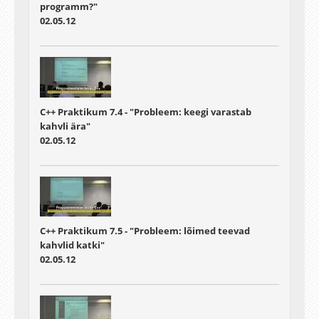
programm?"
02.05.12
C++ Praktikum 7.4 - "Probleem: keegi varastab
kahvli ära"
02.05.12
C++ Praktikum 7.5 - "Probleem: lõimed teevad
kahvlid katki"
02.05.12