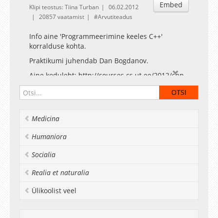
Embed
Klipi teostus: Tiina Turban
06.02.2012
20857 vaatamist
Arvutiteadus
Info aine 'Programmeerimine keeles C++'
korralduse kohta.
Praktikumi juhendab Dan Bogdanov.
Aine koduleht: http://courses.cs.ut.ee/2012/cpp
Medicina
Humaniora
Socialia
Realia et naturalia
Ülikoolist veel