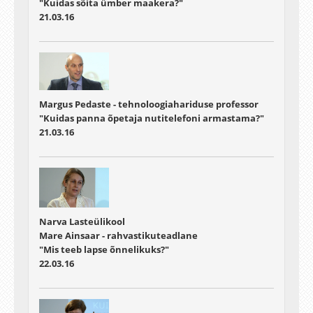
"Kuidas sõita ümber maakera?"
21.03.16
Margus Pedaste - tehnoloogiahariduse professor
"Kuidas panna õpetaja nutitelefoni armastama?"
21.03.16
Narva Lasteülikool
Mare Ainsaar - rahvastikuteadlane
"Mis teeb lapse õnnelikuks?"
22.03.16