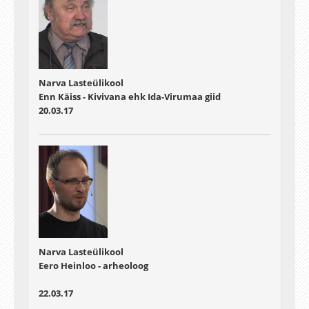
Narva Lasteülikool
Enn Käiss - Kivivana ehk Ida-Virumaa giid
20.03.17
Narva Lasteülikool
Eero Heinloo - arheoloog
22.03.17