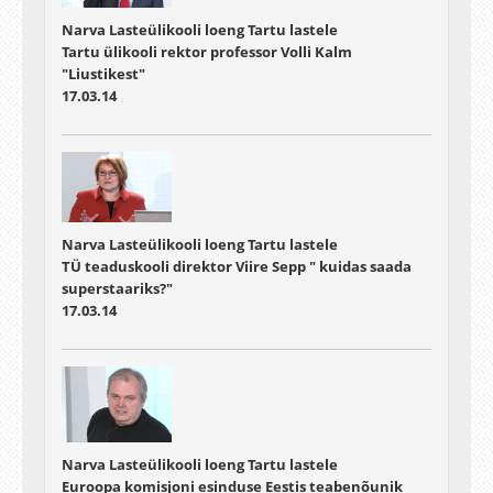
Narva Lasteülikooli loeng Tartu lastele
Tartu ülikooli rektor professor Volli Kalm
"Liustikest"
17.03.14
Narva Lasteülikooli loeng Tartu lastele
TÜ teaduskooli direktor Viire Sepp " kuidas saada
superstaariks?"
17.03.14
Narva Lasteülikooli loeng Tartu lastele
Euroopa komisjoni esinduse Eestis teabenõunik