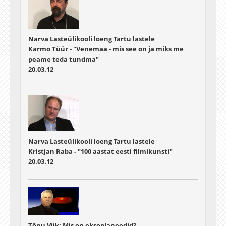
Narva Lasteülikooli loeng Tartu lastele
Karmo Tüür - "Venemaa - mis see on ja miks me
peame teda tundma"
20.03.12
Narva Lasteülikooli loeng Tartu lastele
Kristjan Raba - "100 aastat eesti filmikunsti"
20.03.12
Tõnu Viik: Mis on eksoplaneedid?