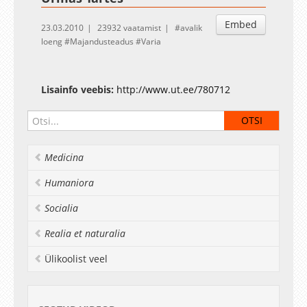
Embed
23.03.2010
23932 vaatamist
avalik
loeng
Majandusteadus
Varia
Lisainfo veebis:
http://www.ut.ee/780712
Medicina
Humaniora
Socialia
Realia et naturalia
Ülikoolist veel