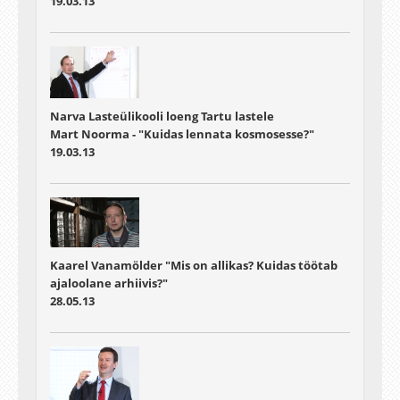
19.03.13
Narva Lasteülikooli loeng Tartu lastele
Mart Noorma - "Kuidas lennata kosmosesse?"
19.03.13
Kaarel Vanamölder "Mis on allikas? Kuidas töötab
ajaloolane arhiivis?"
28.05.13