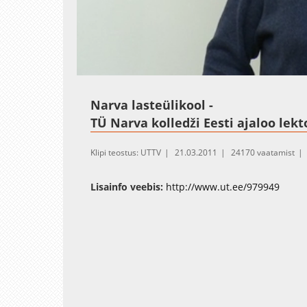
Loaded
:
Unmute
2.27%
Narva lasteülikool -
TÜ Narva kolledži Eesti ajaloo lek
Klipi teostus: UTTV
21.03.2011
24170 vaatamist
Lisainfo veebis:
http://www.ut.ee/979949