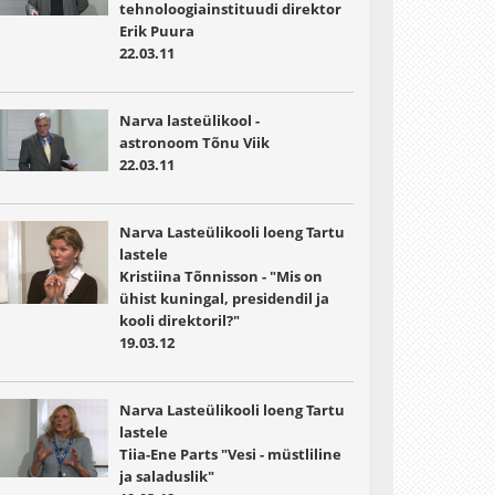
tehnoloogiainstituudi direktor
Erik Puura
22.03.11
Narva lasteülikool -
astronoom Tõnu Viik
22.03.11
Narva Lasteülikooli loeng Tartu
lastele
Kristiina Tõnnisson - "Mis on
ühist kuningal, presidendil ja
kooli direktoril?"
19.03.12
Narva Lasteülikooli loeng Tartu
lastele
Tiia-Ene Parts "Vesi - müstliline
ja saladuslik"