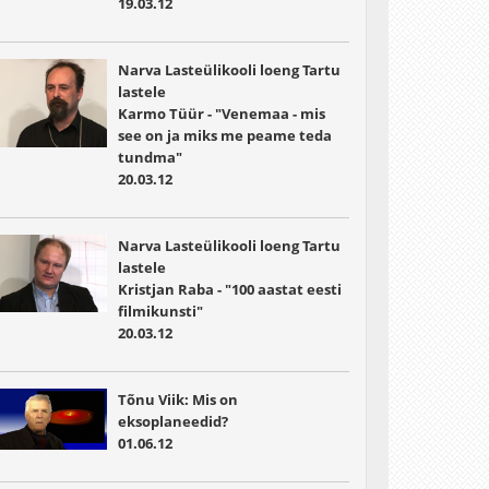
19.03.12
Narva Lasteülikooli loeng Tartu
lastele
Karmo Tüür - "Venemaa - mis
see on ja miks me peame teda
tundma"
20.03.12
Narva Lasteülikooli loeng Tartu
lastele
Kristjan Raba - "100 aastat eesti
filmikunsti"
20.03.12
Tõnu Viik: Mis on
eksoplaneedid?
01.06.12