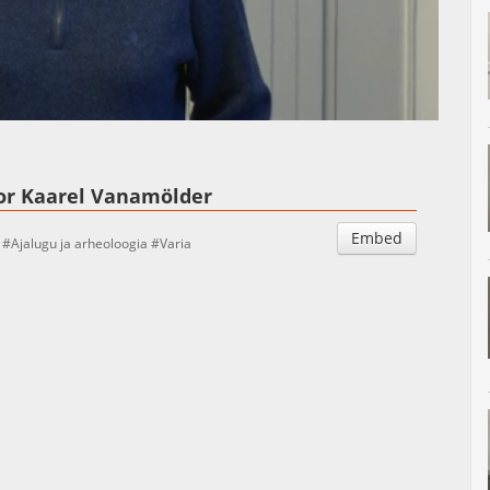
Auto
Esituskiirused
tor Kaarel Vanamölder
Embed
Ajalugu ja arheoloogia
Varia