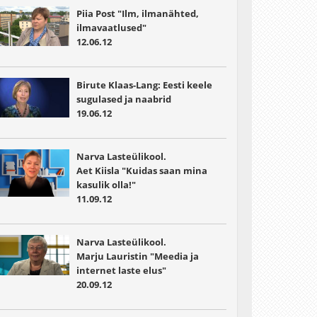
Piia Post "Ilm, ilmanähted,
ilmavaatlused"
12.06.12
Birute Klaas-Lang: Eesti keele
sugulased ja naabrid
19.06.12
Narva Lasteülikool.
Aet Kiisla "Kuidas saan mina
kasulik olla!"
11.09.12
Narva Lasteülikool.
Marju Lauristin "Meedia ja
internet laste elus"
20.09.12