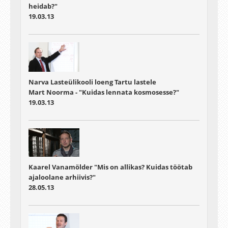
heidab?"
19.03.13
Narva Lasteülikooli loeng Tartu lastele
Mart Noorma - "Kuidas lennata kosmosesse?"
19.03.13
Kaarel Vanamölder "Mis on allikas? Kuidas töötab
ajaloolane arhiivis?"
28.05.13