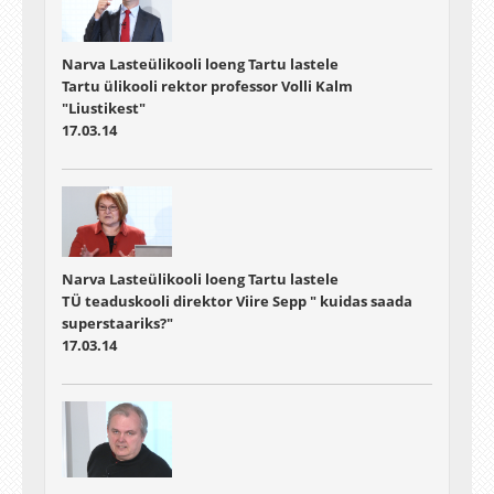
Narva Lasteülikooli loeng Tartu lastele
Tartu ülikooli rektor professor Volli Kalm
"Liustikest"
17.03.14
Narva Lasteülikooli loeng Tartu lastele
TÜ teaduskooli direktor Viire Sepp " kuidas saada
superstaariks?"
17.03.14