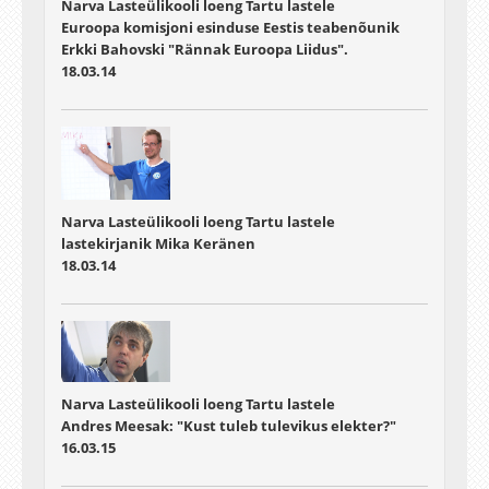
Narva Lasteülikooli loeng Tartu lastele
Euroopa komisjoni esinduse Eestis teabenõunik
Erkki Bahovski "Rännak Euroopa Liidus".
18.03.14
Narva Lasteülikooli loeng Tartu lastele
lastekirjanik Mika Keränen
18.03.14
Narva Lasteülikooli loeng Tartu lastele
Andres Meesak: "Kust tuleb tulevikus elekter?"
16.03.15