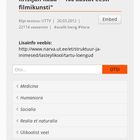
filmikunsti"
Embed
Klipi teostus: UTTV
20.03.2012
22114 vaatamist
avalik loeng
Varia
Lisainfo veebis:
http://www.narva.ut.ee/et/struktuur-ja-
inimesed/lasteylikool/tartu-loengud
Medicina
Humaniora
Socialia
Realia et naturalia
Ülikoolist veel