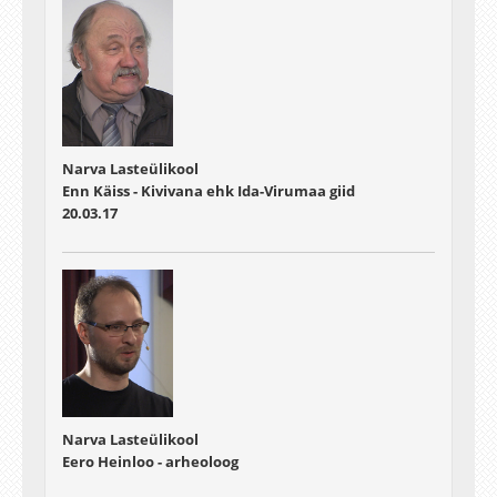
Narva Lasteülikool
Enn Käiss - Kivivana ehk Ida-Virumaa giid
20.03.17
Narva Lasteülikool
Eero Heinloo - arheoloog