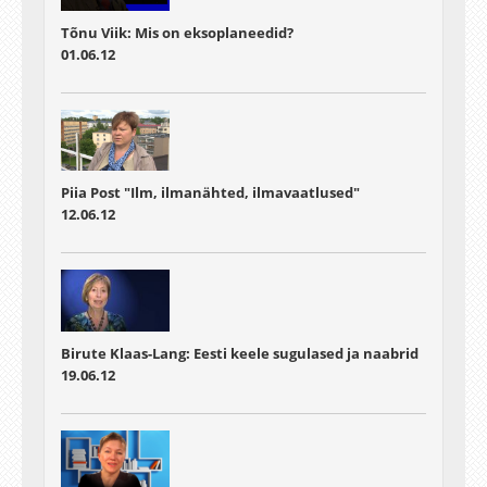
Tõnu Viik: Mis on eksoplaneedid?
01.06.12
Piia Post "Ilm, ilmanähted, ilmavaatlused"
12.06.12
Birute Klaas-Lang: Eesti keele sugulased ja naabrid
19.06.12