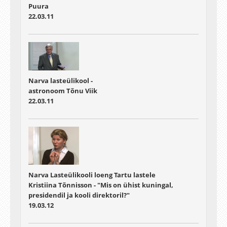
Puura
22.03.11
Narva lasteülikool -
astronoom Tõnu Viik
22.03.11
Narva Lasteülikooli loeng Tartu lastele
Kristiina Tõnnisson - "Mis on ühist kuningal,
presidendil ja kooli direktoril?"
19.03.12