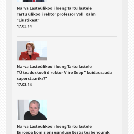
Narva Lasteülikooli loeng Tartu lastele
Tartu ülikooli rektor professor Volli Kalm
"Liustikest"
17.03.14
Narva Lasteülikooli loeng Tartu lastele
TÜ teaduskooli direktor Viire Sepp " kuidas saada
superstaariks?"
17.03.14
Narva Lasteülikooli loeng Tartu lastele
Euroopa komisjoni esinduse Eestis teabenõunik