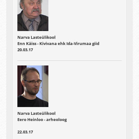
Narva Lasteülikool
Enn Käiss - Kivivana ehk Ida-Virumaa giid
20.03.17
Narva Lasteülikool
Eero Heinloo - arheoloog
22.03.17