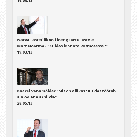
19.03.13
Narva Lasteülikooli loeng Tartu lastele
Mart Noorma - "Kuidas lennata kosmosesse?"
19.03.13
Kaarel Vanamölder "Mis on allikas? Kuidas töötab
ajaloolane arhiivis?"
28.05.13