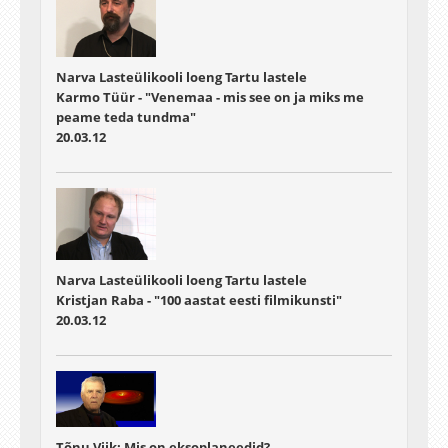
Narva Lasteülikooli loeng Tartu lastele
Karmo Tüür - "Venemaa - mis see on ja miks me
peame teda tundma"
20.03.12
Narva Lasteülikooli loeng Tartu lastele
Kristjan Raba - "100 aastat eesti filmikunsti"
20.03.12
Tõnu Viik: Mis on eksoplaneedid?