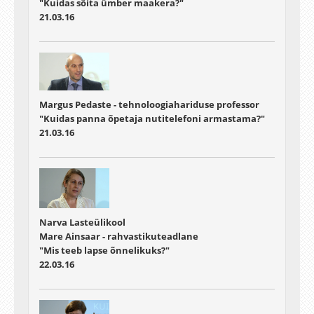
"Kuidas sõita ümber maakera?"
21.03.16
Margus Pedaste - tehnoloogiahariduse professor
"Kuidas panna õpetaja nutitelefoni armastama?"
21.03.16
Narva Lasteülikool
Mare Ainsaar - rahvastikuteadlane
"Mis teeb lapse õnnelikuks?"
22.03.16