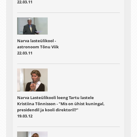
22.03.11
Narva lasteülikool -
astronoom Tõnu Viik
22.03.11
Narva Lasteülikooli loeng Tartu lastele
Kristiina Tõnnisson - "Mis on ühist kuningal,
presidendil ja kooli direktoril?"
19.03.12