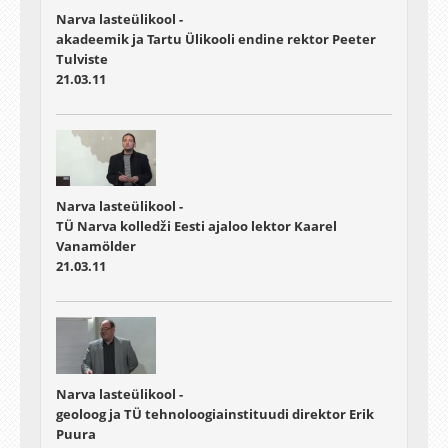
Narva lasteülikool -
akadeemik ja Tartu Ülikooli endine rektor Peeter
Tulviste
21.03.11
Narva lasteülikool -
TÜ Narva kolledži Eesti ajaloo lektor Kaarel
Vanamölder
21.03.11
Narva lasteülikool -
geoloog ja TÜ tehnoloogiainstituudi direktor Erik
Puura