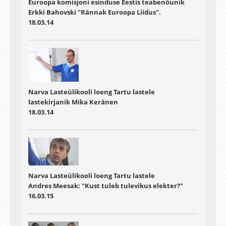
Euroopa komisjoni esinduse Eestis teabenõunik
Erkki Bahovski "Rännak Euroopa Liidus".
18.03.14
Narva Lasteülikooli loeng Tartu lastele
lastekirjanik Mika Keränen
18.03.14
Narva Lasteülikooli loeng Tartu lastele
Andres Meesak: "Kust tuleb tulevikus elekter?"
16.03.15