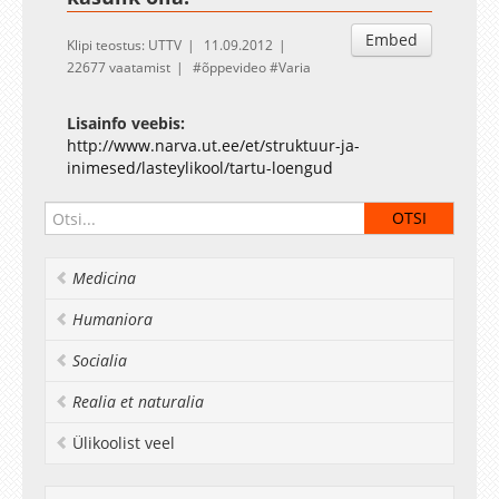
Embed
Klipi teostus: UTTV
11.09.2012
22677 vaatamist
õppevideo
Varia
Lisainfo veebis:
http://www.narva.ut.ee/et/struktuur-ja-
inimesed/lasteylikool/tartu-loengud
Medicina
Humaniora
Socialia
Realia et naturalia
Ülikoolist veel