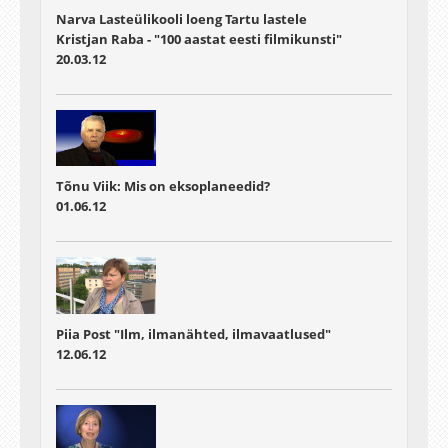
Narva Lasteülikooli loeng Tartu lastele
Kristjan Raba - "100 aastat eesti filmikunsti"
20.03.12
Tõnu Viik: Mis on eksoplaneedid?
01.06.12
Piia Post "Ilm, ilmanähted, ilmavaatlused"
12.06.12