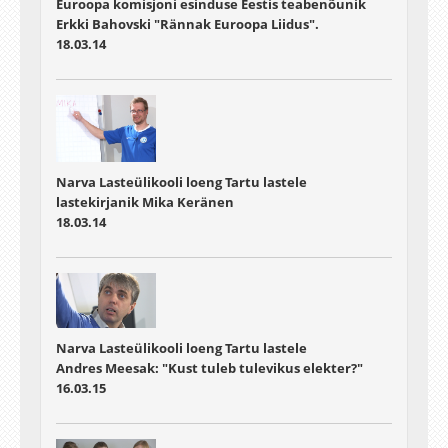
Euroopa komisjoni esinduse Eestis teabenõunik
Erkki Bahovski "Rännak Euroopa Liidus".
18.03.14
Narva Lasteülikooli loeng Tartu lastele
lastekirjanik Mika Keränen
18.03.14
Narva Lasteülikooli loeng Tartu lastele
Andres Meesak: "Kust tuleb tulevikus elekter?"
16.03.15