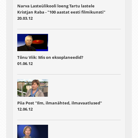
Narva Lasteülikooli loeng Tartu lastele
Kristjan Raba - "100 aastat eesti filmikunsti"
20.03.12
Tõnu Viik: Mis on eksoplaneedid?
01.06.12
Piia Post "Ilm, ilmanähted, ilmavaatlused"
12.06.12