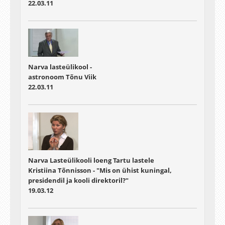
22.03.11
Narva lasteülikool -
astronoom Tõnu Viik
22.03.11
Narva Lasteülikooli loeng Tartu lastele
Kristiina Tõnnisson - "Mis on ühist kuningal,
presidendil ja kooli direktoril?"
19.03.12