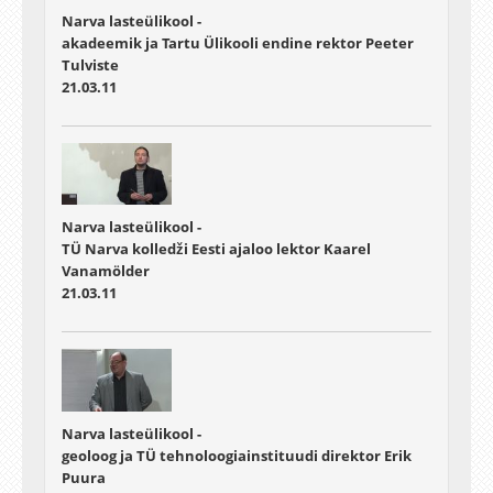
Narva lasteülikool -
akadeemik ja Tartu Ülikooli endine rektor Peeter
Tulviste
21.03.11
Narva lasteülikool -
TÜ Narva kolledži Eesti ajaloo lektor Kaarel
Vanamölder
21.03.11
Narva lasteülikool -
geoloog ja TÜ tehnoloogiainstituudi direktor Erik
Puura