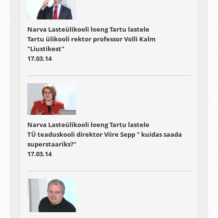
Narva Lasteülikooli loeng Tartu lastele
Tartu ülikooli rektor professor Volli Kalm
"Liustikest"
17.03.14
Narva Lasteülikooli loeng Tartu lastele
TÜ teaduskooli direktor Viire Sepp " kuidas saada
superstaariks?"
17.03.14