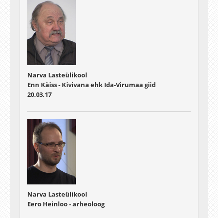
Narva Lasteülikool
Enn Käiss - Kivivana ehk Ida-Virumaa giid
20.03.17
Narva Lasteülikool
Eero Heinloo - arheoloog