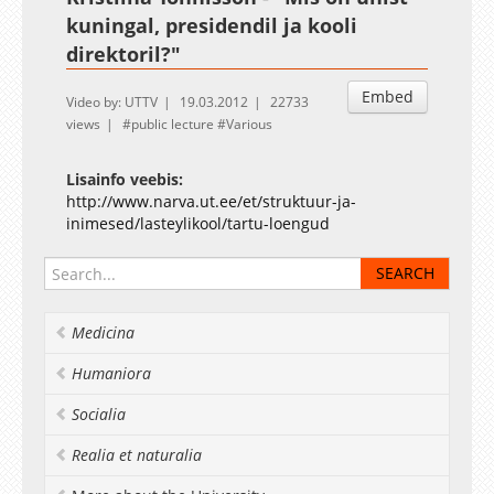
kuningal, presidendil ja kooli
direktoril?"
Embed
Video by: UTTV
19.03.2012
22733
views
public lecture
Various
Lisainfo veebis:
http://www.narva.ut.ee/et/struktuur-ja-
inimesed/lasteylikool/tartu-loengud
Medicina
Humaniora
Socialia
Realia et naturalia