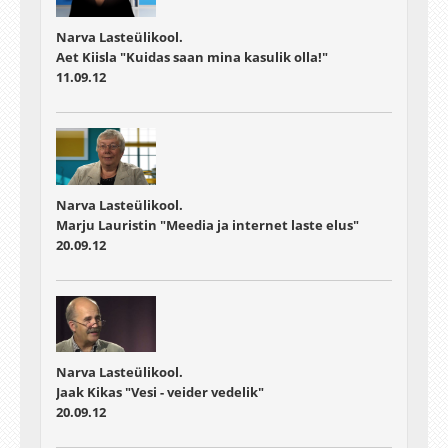
Narva Lasteülikool.
Aet Kiisla "Kuidas saan mina kasulik olla!"
11.09.12
Narva Lasteülikool.
Marju Lauristin "Meedia ja internet laste elus"
20.09.12
Narva Lasteülikool.
Jaak Kikas "Vesi - veider vedelik"
20.09.12