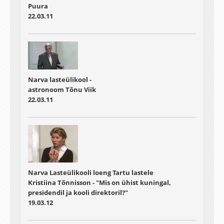
Puura
22.03.11
Narva lasteülikool -
astronoom Tõnu Viik
22.03.11
Narva Lasteülikooli loeng Tartu lastele
Kristiina Tõnnisson - "Mis on ühist kuningal,
presidendil ja kooli direktoril?"
19.03.12