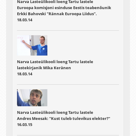
Narva Lasteülikooli loeng Tartu lastele
Euroopa komisjoni esinduse Eestis teabenõunik
Erkki Bahovski "Rännak Euroopa Liidus".
18.03.14
Narva Lasteülikooli loeng Tartu lastele
lastekirjanik Mika Keränen
18.03.14
Narva Lasteülikooli loeng Tartu lastele
Andres Meesak: "Kust tuleb tulevikus elekter?"
16.03.15