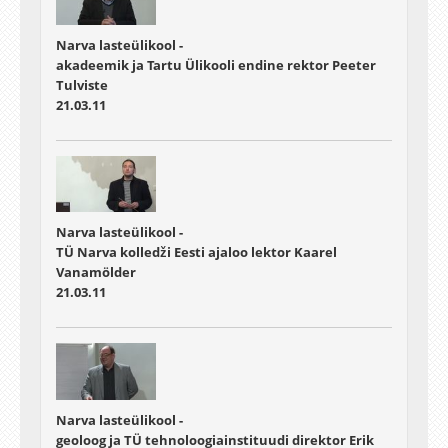
Narva lasteülikool -
akadeemik ja Tartu Ülikooli endine rektor Peeter
Tulviste
21.03.11
Narva lasteülikool -
TÜ Narva kolledži Eesti ajaloo lektor Kaarel
Vanamölder
21.03.11
Narva lasteülikool -
geoloog ja TÜ tehnoloogiainstituudi direktor Erik