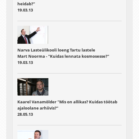
heidab?"
19.03.13
Narva Lasteülikooli loeng Tartu lastele
Mart Noorma - "Kuidas lennata kosmosesse?"
19.03.13
Kaarel Vanamölder "Mis on allikas? Kuidas töötab
ajaloolane arhiivis?"
28.05.13