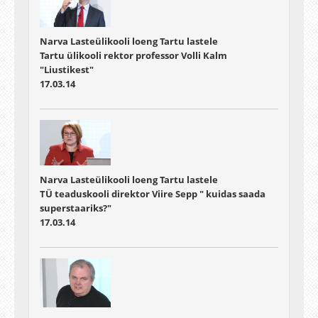
Narva Lasteülikooli loeng Tartu lastele
Tartu ülikooli rektor professor Volli Kalm
"Liustikest"
17.03.14
Narva Lasteülikooli loeng Tartu lastele
TÜ teaduskooli direktor Viire Sepp " kuidas saada
superstaariks?"
17.03.14