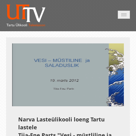
HOME
VIDEO
PHOTO
SERVICES
Auto
Loaded
:
Unmute
Esituskiirused
1.88%
Narva Lasteülikooli loeng Tartu
lastele
Tiia-Ene Parts "Vesi - müstliline ja