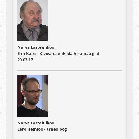
Narva Lasteülikool
Enn Käiss - Kivivana ehk Ida-Virumaa giid
20.03.17
Narva Lasteülikool
Eero Heinloo - arheoloog