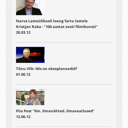
Narva Lasteülikooli loeng Tartu lastele
Kristjan Raba - "100 aastat eesti filmikunsti"
20.03.12
Tõnu Viik: Mis on eksoplaneedid?
01.06.12
Piia Post "Ilm, ilmanähted, ilmavaatlused"
12.06.12