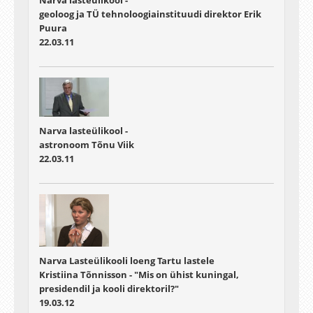
geoloog ja TÜ tehnoloogiainstituudi direktor Erik
Puura
22.03.11
Narva lasteülikool -
astronoom Tõnu Viik
22.03.11
Narva Lasteülikooli loeng Tartu lastele
Kristiina Tõnnisson - "Mis on ühist kuningal,
presidendil ja kooli direktoril?"
19.03.12