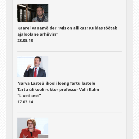
Kaarel Vanamölder "Mis on allikas? Kuidas töötab
ajaloolane arhiivis?"
28.05.13
Narva Lasteülikooli loeng Tartu lastele
Tartu ülikooli rektor professor Volli Kalm
"Liustikest"
17.03.14