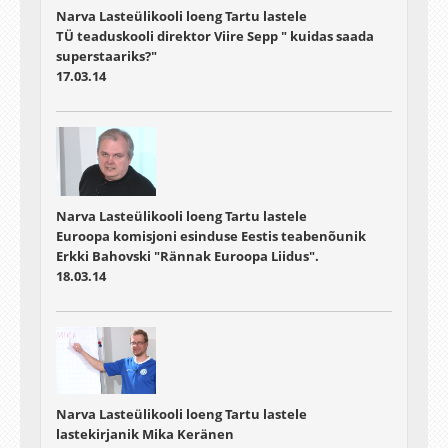
Narva Lasteülikooli loeng Tartu lastele
TÜ teaduskooli direktor Viire Sepp " kuidas saada
superstaariks?"
17.03.14
Narva Lasteülikooli loeng Tartu lastele
Euroopa komisjoni esinduse Eestis teabenõunik
Erkki Bahovski "Rännak Euroopa Liidus".
18.03.14
Narva Lasteülikooli loeng Tartu lastele
lastekirjanik Mika Keränen