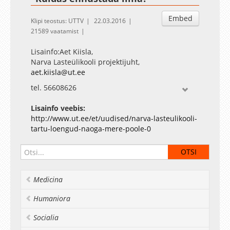
Embed
Klipi teostus: UTTV
22.03.2016
21589 vaatamist
Lisainfo:Aet Kiisla,
Narva Lasteülikooli projektijuht,
aet.kiisla@ut.ee
tel. 56608626
http://www.narva.ut.ee/lasteylikool
http://www.facebook.com/lasteylikool
Lisainfo veebis:
http://www.ut.ee/et/uudised/narva-lasteulikooli-
tartu-loengud-naoga-mere-poole-0
Medicina
Humaniora
Socialia