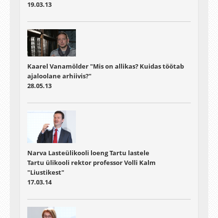
19.03.13
Kaarel Vanamölder "Mis on allikas? Kuidas töötab
ajaloolane arhiivis?"
28.05.13
Narva Lasteülikooli loeng Tartu lastele
Tartu ülikooli rektor professor Volli Kalm
"Liustikest"
17.03.14