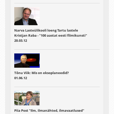
Narva Lasteülikooli loeng Tartu lastele
Kristjan Raba - "100 aastat eesti filmikunsti"
20.03.12
Tõnu Viik: Mis on eksoplaneedid?
01.06.12
Piia Post "Ilm, ilmanähted, ilmavaatlused"