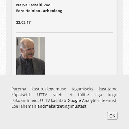
Narva Lasteülikool
Eero Heinloo - arheoloog
22.03.17
Narva Lasteülikool
Jaak Kikas - füüsik
Parema kasutuskogemuse tagamiseks kasutame
22.03.17
küpsiseid. UTTV veeb ei töötle ega kogu
isikuandmeid. UTTV kasutab
Google Analyticsi
teenust.
Loe lähemalt
andmekaitsetingimustest
.
OK
Avaleht
Videod
Fotod
Teenused
Sisene