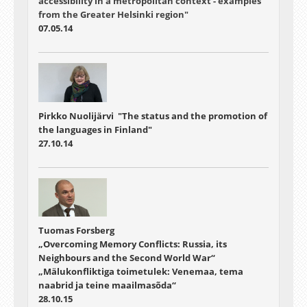
accessibility in a metropolitan context - examples
from the Greater Helsinki region"
07.05.14
Pirkko Nuolijärvi "The status and the promotion of
the languages in Finland"
27.10.14
Tuomas Forsberg
„Overcoming Memory Conflicts: Russia, its
Neighbours and the Second World War“
„Mälukonfliktiga toimetulek: Venemaa, tema
naabrid ja teine maailmasõda“
28.10.15