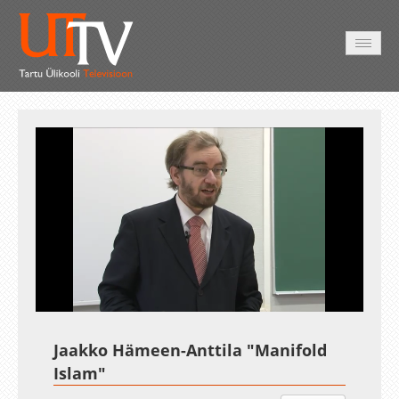
HOME
VIDEO
PHOTO
SERVICES
Auto
Loaded
:
Unmute
Esituskiirused
0.00%
Jaakko Hämeen-Anttila "Manifold
Islam"