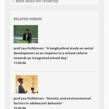
More about the University
17.00 Soome Instituudi Tartu osakonnas oma
eesti keelde tõlgitud "Müütide raamatut". Koos
abikaasa, indoloogi ja kirjaniku Virpi Hämeen-
Anttilaga kirjutatud raamat tutvustab müüte
RELATED VIDEOS
maailma tekkimisest ja lõpust, jumalate ja
inimeste mõõduvõtmistest, hea ja kurja
igavesest võitlusest, surmast ja taassünnist.
Autoreid intervjueerib assürioloog Amar Annus.
prof Lea Pulkkinen: "A longitudinal study on social
development as an impetus to a school reform
towards an integrated school day"
11.03.04
prof Lea Pulkkinen: "Genetic and environmental
factors in adolescent behavior"
12.03.04