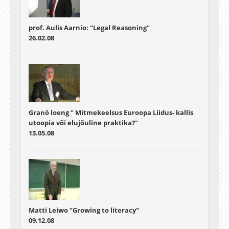
prof. Aulis Aarnio: "Legal Reasoning"
26.02.08
Granö loeng " Mitmekeelsus Euroopa Liidus- kallis
utoopia või elujõuline praktika?"
13.05.08
Matti Leiwo "Growing to literacy"
09.12.08