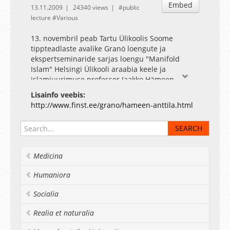
Embed
13.11.2009
24340 views
public
lecture
Various
13. novembril peab Tartu Ülikoolis Soome
tippteadlaste avalike Granö loengute ja
ekspertseminaride sarjas loengu "Manifold
Islam" Helsingi Ülikooli araabia keele ja
islamiuurimuse professor Jaakko Hämeen-
Anttila. Professor Hämeen-Anttila (s. 1963)
Lisainfo veebis:
peamised uurimisvaldkonnad on keskaegne
http://www.finst.ee/grano/hameen-anttila.html
araabia islami kultuur, kirjandus, filosoofia ja
müstika. Ta on kirjutanud teaduslikke uurimusi
ka islami tekkimise esimeste aastasadade ajaloo
ja Koraani kohta. Hämeen-Anttila on väga
viljakas tõlkija, kes on Lähis-Ida kirjanduse
Medicina
klassikuid ja nende kuulsamaid tekste soome
keelde vahendanud peamiselt araabia ja pärsia
Humaniora
keelest. Ühtekokku on ta tõlkinud, koostanud või
kirjutanud enam kui 50 raamatut. Hämeen-
Socialia
Anttila tõlgitud soomekeelne "Koraan" ilmus
1995. aastal. Lisaks loenguga esinemisele esitleb
Realia et naturalia
professor Hämeen-Anttila 13. novembril kell