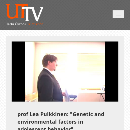
HOME
VIDEO
PHOTO
SERVICES
Auto
Loaded
:
Unmute
Esituskiirused
2.36%
prof Lea Pulkkinen: "Genetic and
environmental factors in
adolescent behavior"