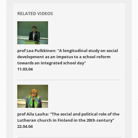
Psühholoogiaühingut ühendava võrgustiku
juhtimist. Ta on pikaaegse eduka teadustöö eest
RELATED VIDEOS
saanud mitmeid rahvusvahelisi auhindu, on
olnud valitud Soome aasta professoriks ja aasta
naiseks, saanud 2001. aastal Soome
haridusministeeriumi kõrgeima teadusauhinna.
2003. aastal tunnustas Euroopa Psühholoogide
Assotsiatsioonide Föderatsioon professor
prof Lea Pulkkinen: "A longitudinal study on social
Pulkkineni teadustööd Aristotelese auhinnaga.
development as an impetus to a school reform
Prof Pulkkineni kodulehekülg asub aadressil:
towards an integrated school day"
http://www.cc.jyu.fi/~leapulkk/.
11.03.04
prof Aila Lauha: "The social and political role of the
Lutheran church in Finland in the 20th century"
22.04.04