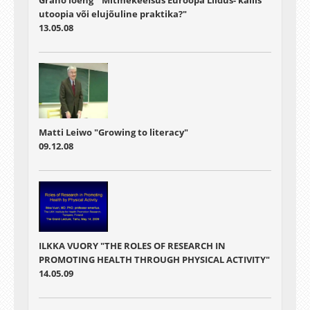
Granö loeng " Mitmekeelsus Euroopa Liidus- kallis
utoopia või elujõuline praktika?"
13.05.08
Matti Leiwo "Growing to literacy"
09.12.08
ILKKA VUORY "THE ROLES OF RESEARCH IN
PROMOTING HEALTH THROUGH PHYSICAL ACTIVITY"
14.05.09