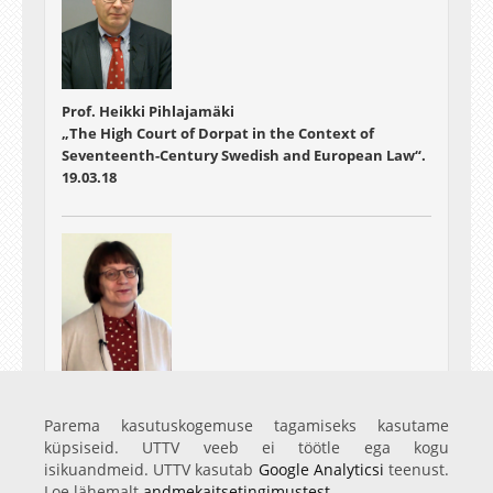
Prof. Heikki Pihlajamäki
„The High Court of Dorpat in the Context of
Seventeenth-Century Swedish and European Law“.
19.03.18
Prof. Tuula Keinonen "Science Education
Promoting Career Awareness"
Parema kasutuskogemuse tagamiseks kasutame
25.04.19
küpsiseid. UTTV veeb ei töötle ega kogu
isikuandmeid. UTTV kasutab
Google Analyticsi
teenust.
Loe lähemalt
andmekaitsetingimustest
.