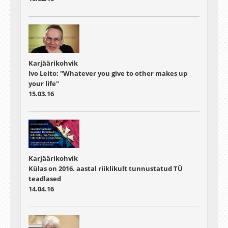
Karjäärikohvik
Ivo Leito: "Whatever you give to other makes up
your life"
15.03.16
Karjäärikohvik
Külas on 2016. aastal riiklikult tunnustatud TÜ
teadlased
14.04.16