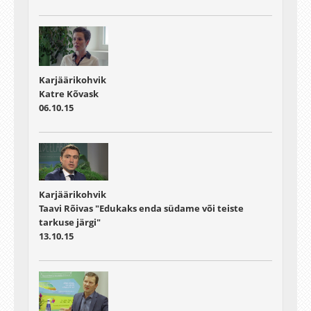
Karjäärikohvik
Katre Kõvask
06.10.15
Karjäärikohvik
Taavi Rõivas "Edukaks enda südame või teiste
tarkuse järgi"
13.10.15