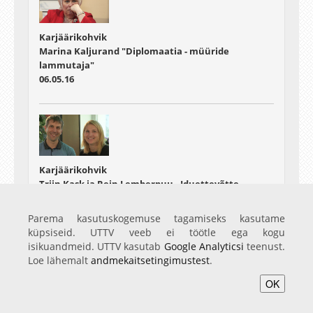
Karjäärikohvik
Marina Kaljurand "Diplomaatia - müüride
lammutaja"
06.05.16
Karjäärikohvik
Triin Kask ja Rein Lemberpuu „Iduettevõtte
alustamine ja juhtimine – kas võimalus või
väljakutse?“
Parema kasutuskogemuse tagamiseks kasutame
04.10.16
küpsiseid. UTTV veeb ei töötle ega kogu
isikuandmeid. UTTV kasutab
Google Analyticsi
teenust.
Loe lähemalt
andmekaitsetingimustest
.
OK
Home
Video
Photo
Services
Login