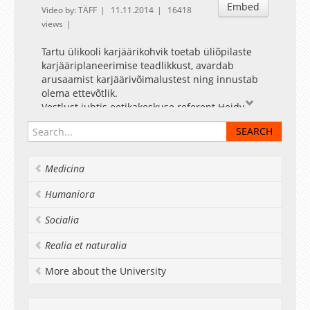
Embed
Video by: TÄFF
11.11.2014
16418
views
Tartu ülikooli karjäärikohvik toetab üliõpilaste
karjääriplaneerimise teadlikkust, avardab
arusaamist karjäärivõimalustest ning innustab
olema ettevõtlik.
Vestlust juhtis eetikakeskuse referent Heidy
Meriste.
Inspireerivate karjäärikohvikute külalisteks on
mitmekülgse õpi- ja töökogemusega ülikooli
vilistlased. Muusikalist meeleolu loovad H. Elleri
Medicina
nimelise Tartu muusikakooli õpilased.
Humaniora
Socialia
Realia et naturalia
More about the University