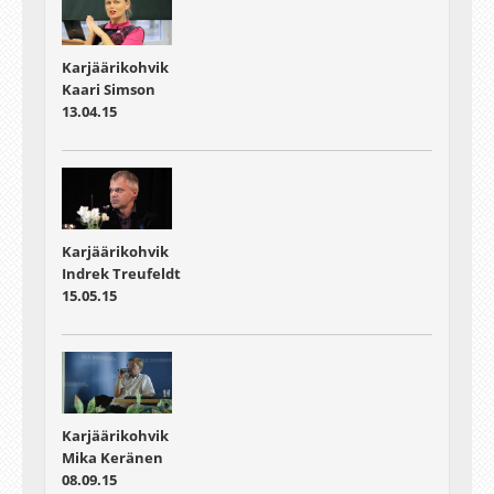
Karjäärikohvik
Kaari Simson
13.04.15
Karjäärikohvik
Indrek Treufeldt
15.05.15
Karjäärikohvik
Mika Keränen
08.09.15