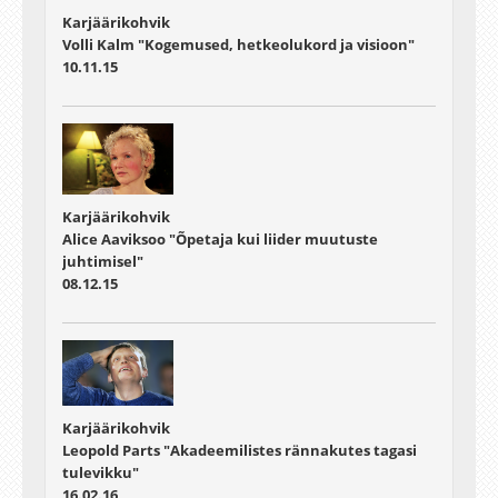
Karjäärikohvik
Volli Kalm "Kogemused, hetkeolukord ja visioon"
10.11.15
Karjäärikohvik
Alice Aaviksoo "Õpetaja kui liider muutuste
juhtimisel"
08.12.15
Karjäärikohvik
Leopold Parts "Akadeemilistes rännakutes tagasi
tulevikku"
16.02.16