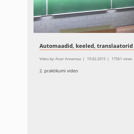
Loaded
:
Unmute
1.03%
Automaadid, keeled, translaatori
Video by: Aivar Annamaa
19.02.2015
17561 views
2. praktikumi video