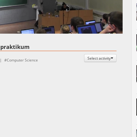
Auto
Esituskiirused
d praktikum
Select activity
Computer Science