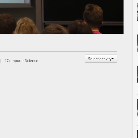
Auto
Esituskiirused
Select activity
Computer Science