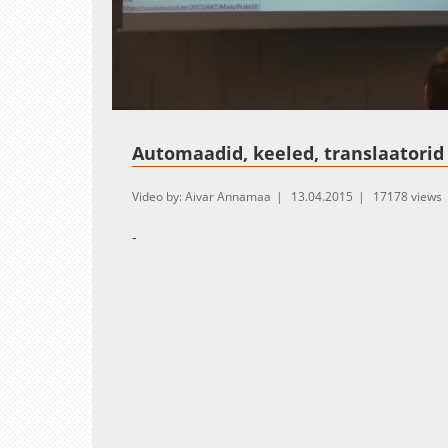
Loaded
:
Unmute
1.20%
Automaadid, keeled, translaatorid
Video by: Aivar Annamaa
13.04.2015
17178 views
-