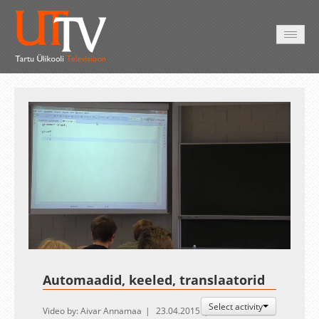
HOME
VIDEO
PHOTO
SERVICES
Auto
Loaded
:
Unmute
Esituskiirused
1.12%
Automaadid, keeled, translaatorid
Select activity
Video by: Aivar Annamaa
23.04.2015