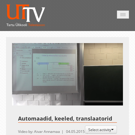
HOME
VIDEO
PHOTO
SERVICES
Auto
Loaded
:
Unmute
Esituskiirused
0.27%
Automaadid, keeled, translaatorid
Select activity
Video by: Aivar Annamaa
04.05.2015