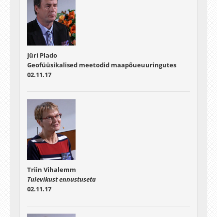
Jüri Plado
Geofüüsikalised meetodid maapõueuuringutes
02.11.17
Triin Vihalemm
Tulevikust ennustuseta
02.11.17