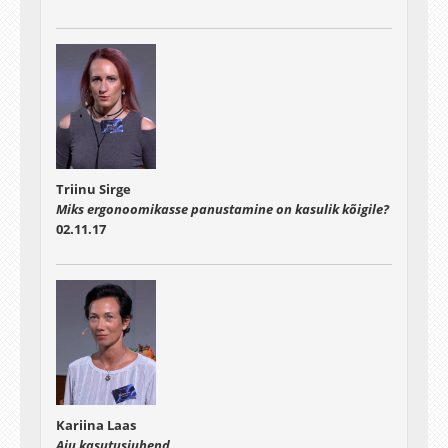
Triinu Sirge
Miks ergonoomikasse panustamine on kasulik kõigile?
02.11.17
Kariina Laas
Aju kasutusjuhend