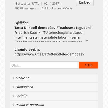
Embed
Klipi teostus: UTTV
02.11.2017
19778 vaatamist
Ülikoolist veel
Varia
Liftikõne
Tartu Ülikooli demopäev "Teadusest tegudeni"
Friedrich Kaasik - TÜ tehnoloogiainstituudi
intelligentsete materjalide labori insener
Robotid on asendamas tööjõudu paljudes
eluvaldkondades ning üheks robotite alaliigiks
Lisainfo veebis:
on pehmed robotid. Need võimaldavad teostada
https://www.ut.ee/et/ettevottele/demopaev
operatsioone õrnade ja kergesti purunevate
asjadega mida on tänaste robotitega keeruline
või võimatu teostada.
Medicina
Humaniora
Socialia
Realia et naturalia