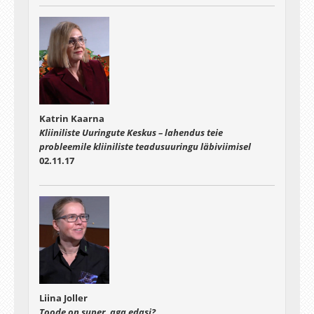
Katrin Kaarna
Kliiniliste Uuringute Keskus – lahendus teie
probleemile kliiniliste teadusuuringu läbiviimisel
02.11.17
Liina Joller
Toode on super, aga edasi?