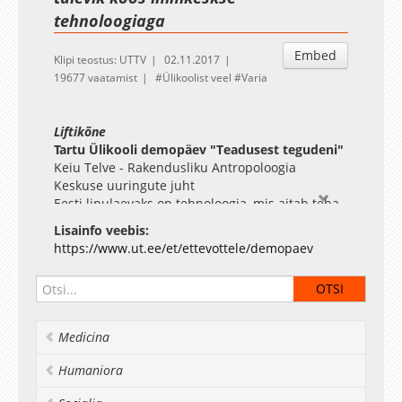
tehnoloogiaga
Embed
Klipi teostus: UTTV
02.11.2017
19677 vaatamist
Ülikoolist veel
Varia
Liftikõne
Tartu Ülikooli demopäev "Teadusest tegudeni"
Keiu Telve - Rakendusliku Antropoloogia
Keskuse uuringute juht
Eesti lipulaevaks on tehnoloogia, mis aitab teha
inimeste elu kergemaks. UX-research
Lisainfo veebis:
antropoloogiliste meetodite abil saab aidata
https://www.ut.ee/et/ettevottele/demopaev
muuta tehnoloogilisi lahendusi veel
kasutajasõbralikumaks.
Medicina
Humaniora