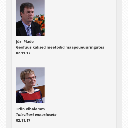
Jüri Plado
Geofüüsikalised meetodid maapõueuuringutes
02.11.17
Triin Vihalemm
Tulevikust ennustuseta
02.11.17