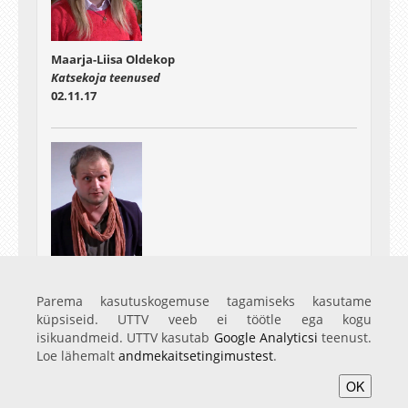
Maarja-Liisa Oldekop
Katsekoja teenused
02.11.17
Villem Varik
Loovad erilahendused
Parema kasutuskogemuse tagamiseks kasutame
02.11.17
küpsiseid. UTTV veeb ei töötle ega kogu
isikuandmeid. UTTV kasutab
Google Analyticsi
teenust.
Loe lähemalt
andmekaitsetingimustest
.
OK
Avaleht
Videod
Fotod
Teenused
Sisene