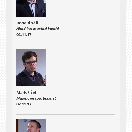
Ronald Väli
Akud kui mustad kastid
02.11.17
Mark Fišel
Masinõpe toortekstist
02.11.17