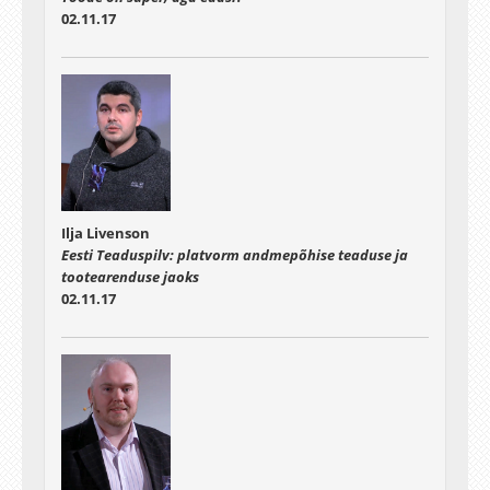
02.11.17
Ilja Livenson
Eesti Teaduspilv: platvorm andmepõhise teaduse ja
tootearenduse jaoks
02.11.17