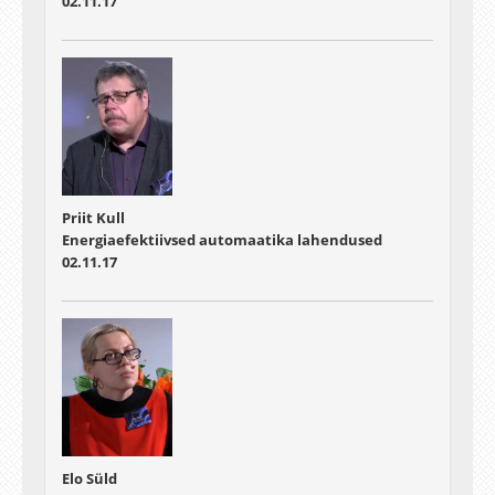
02.11.17
Priit Kull
Energiaefektiivsed automaatika lahendused
02.11.17
Elo Süld