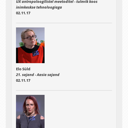
UX antropoloogilistel meetoditel - tulevik koos
inimkeskse tehnoloogiaga
02.11.17
Elo Süld
21. sajand - Aasia sajand
02.11.17