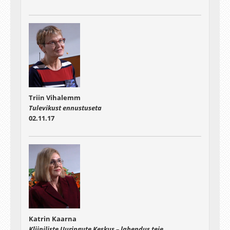
Triin Vihalemm
Tulevikust ennustuseta
02.11.17
Katrin Kaarna
Kliiniliste Uuringute Keskus – lahendus teie