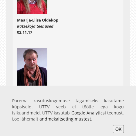
Maarja-Liisa Oldekop
Katsekoja teenused
02.11.17
Villem Varik
Loovad erilahendused
Parema kasutuskogemuse tagamiseks kasutame
02.11.17
küpsiseid. UTTV veeb ei töötle ega kogu
isikuandmeid. UTTV kasutab
Google Analyticsi
teenust.
Loe lähemalt
andmekaitsetingimustest
.
OK
Avaleht
Videod
Fotod
Teenused
Sisene