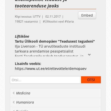
tootearenduse jaoks
Embed
Klipi teostus: UTTV
02.11.2017
19821 vaatamist
Ülikoolist veel
Varia
Liftikõne
Tartu Ülikooli demopäev "Teadusest tegudeni"
Ilja Livenson - TÜ arvutiteaduste instituudi
tarkvara arendamise peaspetsialist
Eesti Teaduspilv pakub teadusarvutus- ja
pilveteenust, mille abil on võimalik jooksutada
Lisainfo veebis:
modelleerimis- ja optimiseerimisülesandeid,
https://www.ut.ee/et/ettevottele/demopaev
töödelda Big Data ning IoT andmemahtusid ning
saavutada mõistliku ajaga häid tulemusi
masinõppe algoritmidega. Lisaväärtusena
pakume ka 50PB suurust andmehoidlat, kus
saate hoida enda arhiivi, ning hoolivat ning
Medicina
inimsõbralikku kasutajatuge.
Humaniora