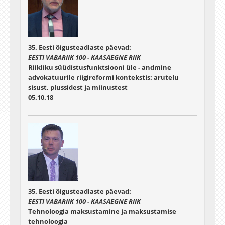
35. Eesti õigusteadlaste päevad:
EESTI VABARIIK 100 - KAASAEGNE RIIK
Riikliku süüdistusfunktsiooni üle - andmine
advokatuurile riigireformi kontekstis: arutelu
sisust, plussidest ja miinustest
05.10.18
35. Eesti õigusteadlaste päevad:
EESTI VABARIIK 100 - KAASAEGNE RIIK
Tehnoloogia maksustamine ja maksustamise
tehnoloogia