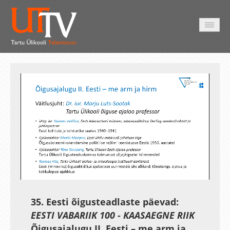
HOME
VIDEO
PHOTO
SERVICES
Auto
Loaded
:
Unmute
Esituskiirused
0.32%
35. Eesti õigusteadlaste päevad:
EESTI VABARIIK 100 - KAASAEGNE RIIK
Õigusajalugu II. Eesti – me arm ja