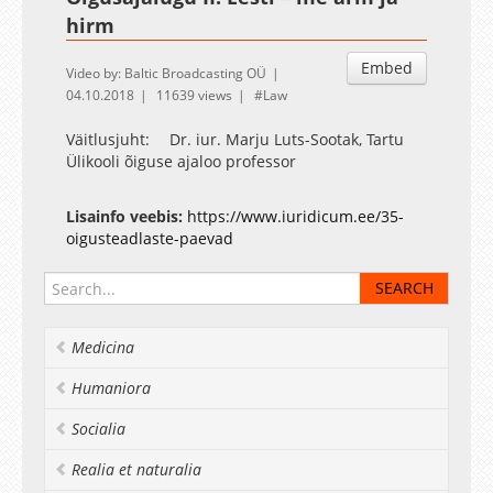
hirm
Embed
Video by: Baltic Broadcasting OÜ
04.10.2018
11639 views
Law
Väitlusjuht: Dr. iur. Marju Luts-Sootak, Tartu
Ülikooli õiguse ajaloo professor
Lisainfo veebis:
https://www.iuridicum.ee/35-
oigusteadlaste-paevad
Medicina
Humaniora
Socialia
Realia et naturalia