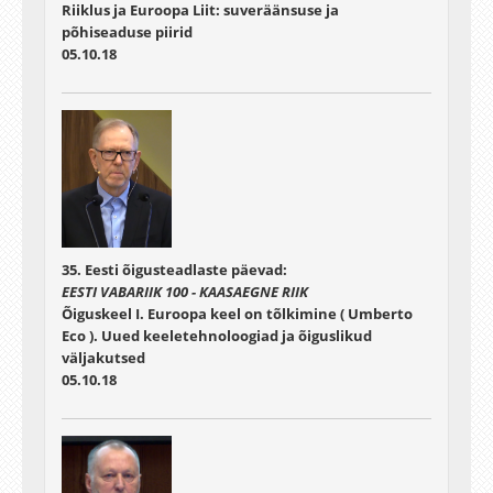
Riiklus ja Euroopa Liit: suveräänsuse ja
põhiseaduse piirid
05.10.18
35. Eesti õigusteadlaste päevad:
EESTI VABARIIK 100 - KAASAEGNE RIIK
Õiguskeel I. Euroopa keel on tõlkimine ( Umberto
Eco ). Uued keeletehnoloogiad ja õiguslikud
väljakutsed
05.10.18