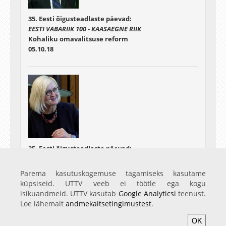
35. Eesti õigusteadlaste päevad:
EESTI VABARIIK 100 - KAASAEGNE RIIK
Kohaliku omavalitsuse reform
05.10.18
35. Eesti õigusteadlaste päevad:
EESTI VABARIIK 100 - KAASAEGNE RIIK
Poodiumdiskussioon: Kaasaegne riik. Kuidas edasi?
Parema kasutuskogemuse tagamiseks kasutame
05.10.18
küpsiseid. UTTV veeb ei töötle ega kogu
isikuandmeid. UTTV kasutab
Google Analyticsi
teenust.
Loe lähemalt
andmekaitsetingimustest
.
OK