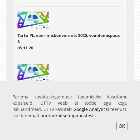
Tartu Planeerimiskonverents 2020: võimlemispaus
3
05.11.20
Tartu Planeerimiskonverents 2020: võimlemispaus
5
Parema kasutuskogemuse tagamiseks kasutame
05.11.20
küpsiseid. UTTV veeb ei töötle ega kogu
isikuandmeid. UTTV kasutab
Google Analyticsi
teenust.
Loe lähemalt
andmekaitsetingimustest
.
OK
Avaleht
Videod
Fotod
Teenused
Sisene