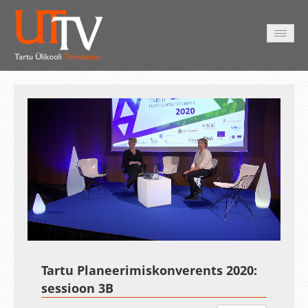
AVALEHT
VIDEOD
FOTOD
TEENUSED
Auto
Loaded
:
Unmute
Esituskiirused
1.04%
Tartu Planeerimiskonverents 2020:
sessioon 3B