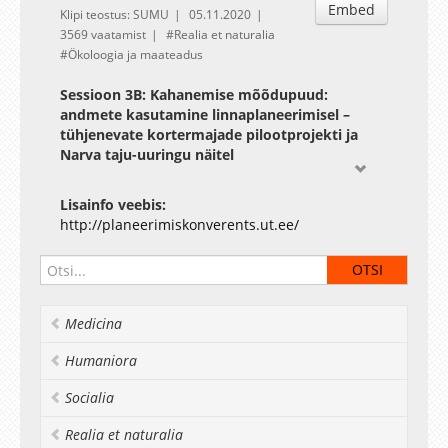
Embed
Klipi teostus: SUMU
05.11.2020
3569 vaatamist
Realia et naturalia
Ökoloogia ja maateadus
Sessioon 3B: Kahanemise mõõdupuud:
andmete kasutamine linnaplaneerimisel –
tühjenevate kortermajade pilootprojekti ja
Narva taju-uuringu näitel
Jätkusuutliku ja toimiva ruumilise
tulevikustrateegia loomiseks on vaja erinevaid
Lisainfo veebis:
andmeid, mis puudutavad muuhulgas nii
http://planeerimiskonverents.ut.ee/
elaniku ja kui ka „maastiku“ vaadet tulevikule.
Sessioon arutleb selle üle, kuidas saavad
erinevad andmed elukeskkonna kujundamist
toetada. Palju ja mida me peaksime teadma
Medicina
näiteks inimeste elukohavaliku kohta?
Eluasemepoliitika ja riigi ruumilise
Humaniora
tasakaalustatud regionaalse tervikliku arengu
kavandamisel on oluline teada mitte ainult seda,
Socialia
kuhu inimesed kolivad vaid sedagi, miks nad
seda teevad, sealhulgas elukeskkonna kui
Realia et naturalia
maastiku kvaliteedi ja ruumiväärtuste võtmes.