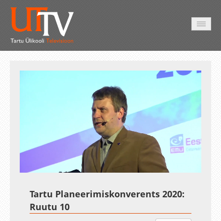
AVALEHT
VIDEOD
FOTOD
TEENUSED
Auto
Loaded
:
Unmute
Esituskiirused
4.83%
Tartu Planeerimiskonverents 2020:
Ruutu 10