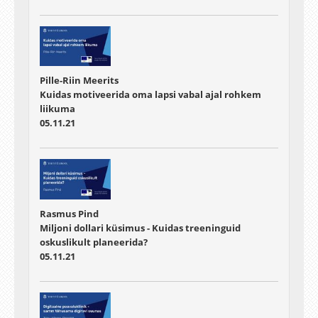
Pille-Riin Meerits
Kuidas motiveerida oma lapsi vabal ajal rohkem
liikuma
05.11.21
Rasmus Pind
Miljoni dollari küsimus - Kuidas treeninguid
oskuslikult planeerida?
05.11.21