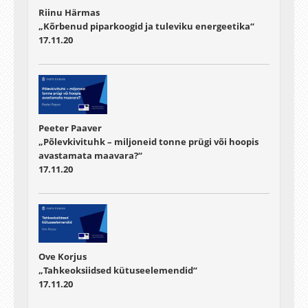
Riinu Härmas
„Kõrbenud piparkoogid ja tuleviku energeetika“
17.11.20
Peeter Paaver
„Põlevkivituhk – miljoneid tonne prügi või hoopis
avastamata maavara?“
17.11.20
Ove Korjus
„Tahkeoksiidsed kütuseelemendid“
17.11.20