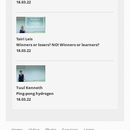
18.03.22
Tairi Leis
Winners or losers? NO! Winners or learners?
18.03.22
Tuul Kenneth
Ping-pong hydrogen
18.03.22
Home
Video
Photo
Services
Login