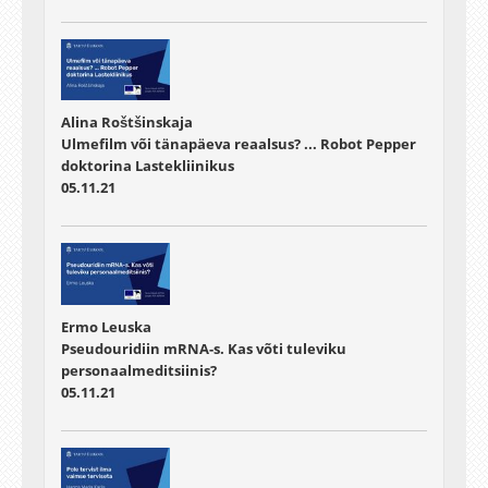
Alina Roštšinskaja
Ulmefilm või tänapäeva reaalsus? ... Robot Pepper
doktorina Lastekliinikus
05.11.21
Ermo Leuska
Pseudouridiin mRNA-s. Kas võti tuleviku
personaalmeditsiinis?
05.11.21