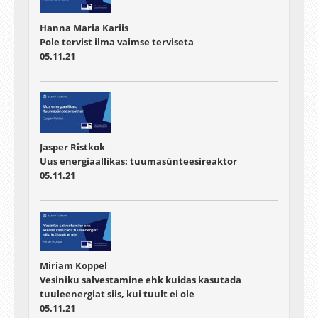
Hanna Maria Kariis
Pole tervist ilma vaimse terviseta
05.11.21
Jasper Ristkok
Uus energiaallikas: tuumasünteesireaktor
05.11.21
Miriam Koppel
Vesiniku salvestamine ehk kuidas kasutada
tuuleenergiat siis, kui tuult ei ole
05.11.21