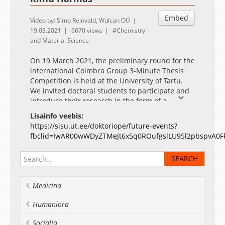
Embed
Video by: Simo Reinvald, Wulcan OÜ
19.03.2021
6670 views
Chemistry
and Material Science
On 19 March 2021, the preliminary round for the
international Coimbra Group 3-Minute Thesis
Competition is held at the University of Tartu.
We invited doctoral students to participate and
introduce their research in the form of a
captivating three-minute presentation in
Lisainfo veebis:
English. A video recording of the winner’s
https://sisu.ut.ee/doktoriope/future-events?
presentation will be sent to represent the UT in
fbclid=IwAR00wWDyZTMeJt6x5q0ROufgslLU95l2pbspvA0F
the international competition.
The event is supported by the European Regional
Development Fund (University of Tartu ASTRA Project
PER ASPERA).
Medicina
Humaniora
Socialia