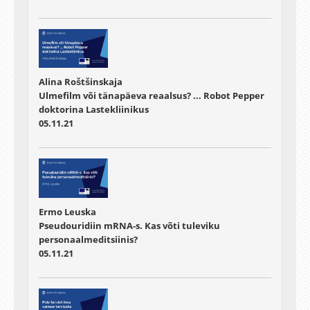
Alina Roštšinskaja
Ulmefilm või tänapäeva reaalsus? ... Robot Pepper
doktorina Lastekliinikus
05.11.21
Ermo Leuska
Pseudouridiin mRNA-s. Kas võti tuleviku
personaalmeditsiinis?
05.11.21