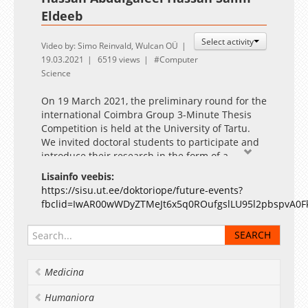
Eldeeb
Select activity
Video by: Simo Reinvald, Wulcan OÜ
19.03.2021
6519 views
Computer
Science
On 19 March 2021, the preliminary round for the
international Coimbra Group 3-Minute Thesis
Competition is held at the University of Tartu.
We invited doctoral students to participate and
introduce their research in the form of a
captivating three-minute presentation in
Lisainfo veebis:
English. A video recording of the winner’s
https://sisu.ut.ee/doktoriope/future-events?
presentation will be sent to represent the UT in
fbclid=IwAR00wWDyZTMeJt6x5q0ROufgslLU95l2pbspvA0F
the international competition.
The event is supported by the European Regional
Development Fund (University of Tartu ASTRA Project
PER ASPERA).
Medicina
Humaniora