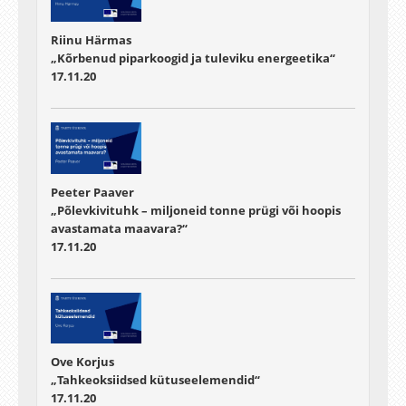
Riinu Härmas
„Kõrbenud piparkoogid ja tuleviku energeetika“
17.11.20
Peeter Paaver
„Põlevkivituhk – miljoneid tonne prügi või hoopis
avastamata maavara?“
17.11.20
Ove Korjus
„Tahkeoksiidsed kütuseelemendid“
17.11.20