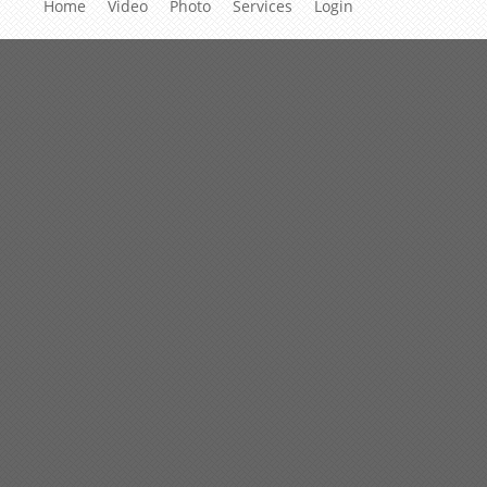
Home
Video
Photo
Services
Login