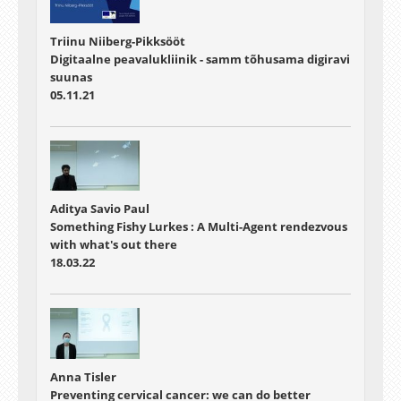
Triinu Niiberg-Pikksööt
Digitaalne peavalukliinik - samm tõhusama digiravi
suunas
05.11.21
Aditya Savio Paul
Something Fishy Lurkes : A Multi-Agent rendezvous
with what's out there
18.03.22
Anna Tisler
Preventing cervical cancer: we can do better