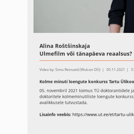
Loaded
:
Unmute
17.63%
Alina Roštšinskaja
Ulmefilm või tänapäeva reaalsus? .
Video by: Simo Reinvald (Wulcan OÜ)
05.11.2021
5
Kolme minuti loengute konkurss Tartu Ülikoo
05. novembril 2021 toimus TÜ doktorantidele ja 
doktoritele kolmeminutiliste loengute konkurss,
avalikkusele tutvustada.
Tartu Ülikooli konkursil esitatud 3-minutiliste 
rahaline preemia ja võimalus esindada ülikoo
Lisainfo veebis:
https://www.ut.ee/et/tartu-uli
minuti loengute konkursi finaalüritusel.
Üritust toetab Euroopa Liidu Regionaalarengu F