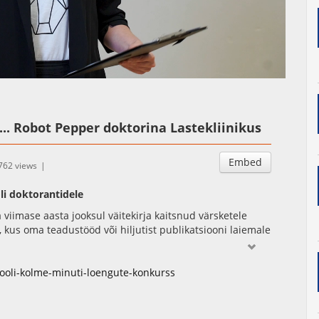
Auto
Esituskiirused
.. Robot Pepper doktorina Lastekliinikus
Embed
762 views
li doktorantidele
viimase aasta jooksul väitekirja kaitsnud värsketele
 kus oma teadustööd või hiljutist publikatsiooni laiemale
loengute seast valis žürii välja parimad, keda ootas
li uue aasta alguses Teaduste Akadeemias toimuval kolme
kooli-kolme-minuti-loengute-konkurss
ond (Tartu Ülikooli ASTRA projekt PER ASPERA).