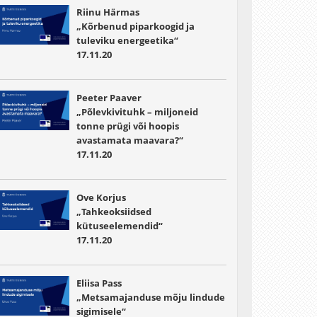
Riinu Härmas
„Kõrbenud piparkoogid ja
tuleviku energeetika“
17.11.20
Peeter Paaver
„Põlevkivituhk – miljoneid
tonne prügi või hoopis
avastamata maavara?“
17.11.20
Ove Korjus
„Tahkeoksiidsed
kütuseelemendid“
17.11.20
Eliisa Pass
„Metsamajanduse mõju lindude
sigimisele“