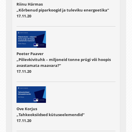
Riinu Härmas
„Kõrbenud piparkoogid ja tuleviku energeetika“
17.11.20
Peeter Paaver
„Põlevkivituhk – miljoneid tonne prügi või hoopis
avastamata maavara?“
17.11.20
Ove Korjus
„Tahkeoksiidsed kütuseelemendid“
17.11.20