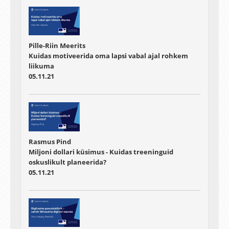
Pille-Riin Meerits
Kuidas motiveerida oma lapsi vabal ajal rohkem
liikuma
05.11.21
Rasmus Pind
Miljoni dollari küsimus - Kuidas treeninguid
oskuslikult planeerida?
05.11.21