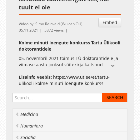
tuult ei ole
Embed
Video by: Simo Reinvald (Wulcan OÜ)
05.11.2021
5872 views
Kolme minuti loengute konkurss Tartu Ülikooli
doktorantidele
05. novembril 2021 toimus TÜ doktorantidele ja
viimase aasta jooksul väitekirja kaitsnud
värsketele doktoritele kolmeminutiliste loengute
konkurss, kus oma teadustööd või hiljutist
Lisainfo veebis:
https://www.ut.ee/et/tartu-
publikatsiooni laiemale avalikkusele tutvustada.
ulikooli-kolme-minuti-loengute-konkurss
Tartu Ülikooli konkursil esitatud 3-minutiliste
loengute seast valis žürii välja parimad, keda
ootas rahaline preemia ja võimalus esindada
ülikooli uue aasta alguses Teaduste Akadeemias
Medicina
toimuval kolme minuti loengute konkursi
finaalüritusel.
Humaniora
Üritust toetab Euroopa Liidu Regionaalarengu
Fond (Tartu Ülikooli ASTRA projekt PER ASPERA).
Socialia