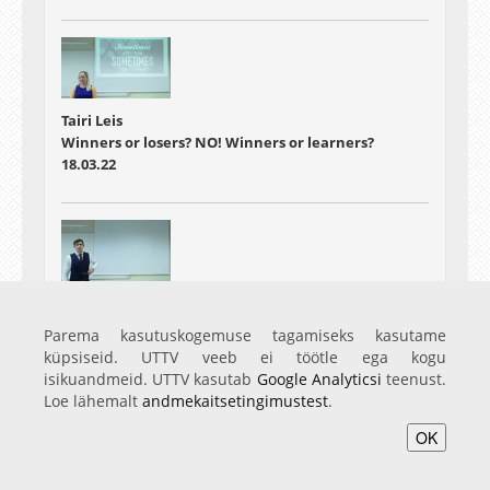
Tairi Leis
Winners or losers? NO! Winners or learners?
18.03.22
Tuul Kenneth
Ping-pong hydrogen
Parema kasutuskogemuse tagamiseks kasutame
18.03.22
küpsiseid. UTTV veeb ei töötle ega kogu
isikuandmeid. UTTV kasutab
Google Analyticsi
teenust.
Loe lähemalt
andmekaitsetingimustest
.
OK
Home
Video
Photo
Services
Login