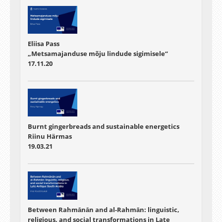
Eliisa Pass
„Metsamajanduse mõju lindude sigimisele“
17.11.20
Burnt gingerbreads and sustainable energetics
Riinu Härmas
19.03.21
Between Rahmānān and al-Rahmān: linguistic,
religious, and social transformations in Late