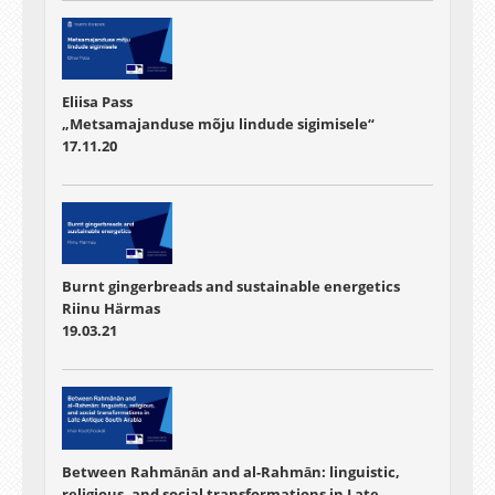
Eliisa Pass
„Metsamajanduse mõju lindude sigimisele“
17.11.20
Burnt gingerbreads and sustainable energetics
Riinu Härmas
19.03.21
Between Rahmānān and al-Rahmān: linguistic,
religious, and social transformations in Late