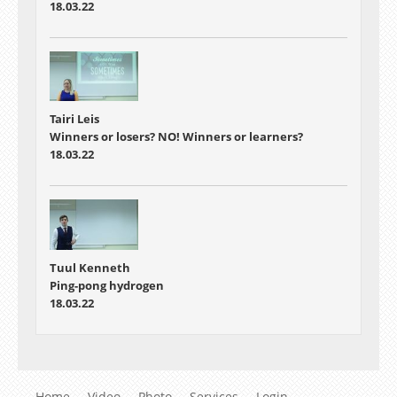
18.03.22
Tairi Leis
Winners or losers? NO! Winners or learners?
18.03.22
Tuul Kenneth
Ping-pong hydrogen
18.03.22
Home
Video
Photo
Services
Login