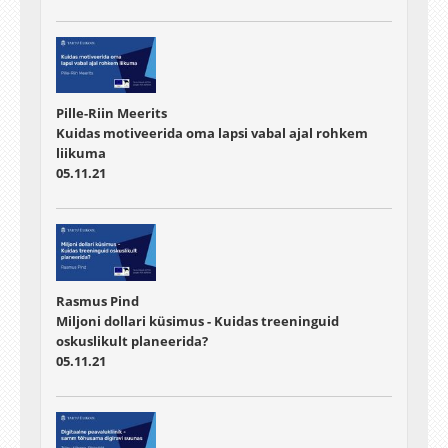
Pille-Riin Meerits
Kuidas motiveerida oma lapsi vabal ajal rohkem
liikuma
05.11.21
Rasmus Pind
Miljoni dollari küsimus - Kuidas treeninguid
oskuslikult planeerida?
05.11.21