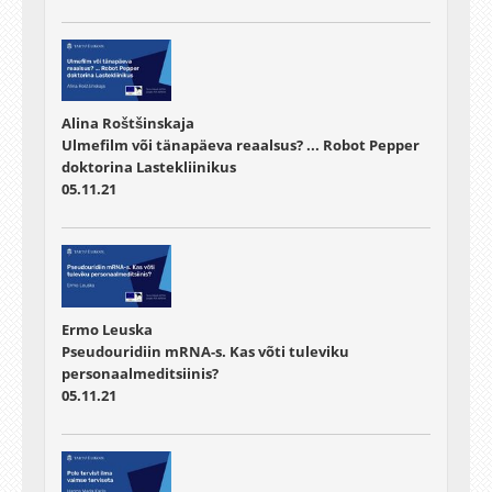
Alina Roštšinskaja
Ulmefilm või tänapäeva reaalsus? ... Robot Pepper
doktorina Lastekliinikus
05.11.21
Ermo Leuska
Pseudouridiin mRNA-s. Kas võti tuleviku
personaalmeditsiinis?
05.11.21