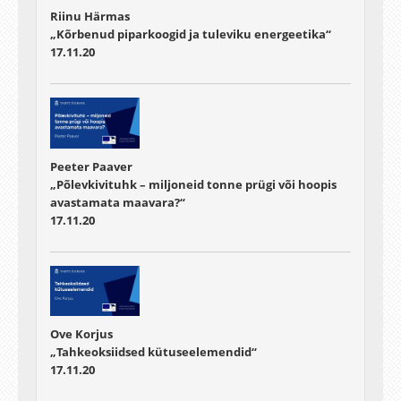
Riinu Härmas
„Kõrbenud piparkoogid ja tuleviku energeetika“
17.11.20
Peeter Paaver
„Põlevkivituhk – miljoneid tonne prügi või hoopis
avastamata maavara?“
17.11.20
Ove Korjus
„Tahkeoksiidsed kütuseelemendid“
17.11.20