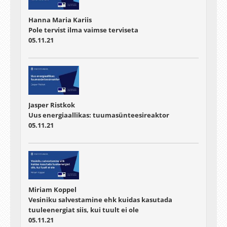
Hanna Maria Kariis
Pole tervist ilma vaimse terviseta
05.11.21
Jasper Ristkok
Uus energiaallikas: tuumasünteesireaktor
05.11.21
Miriam Koppel
Vesiniku salvestamine ehk kuidas kasutada
tuuleenergiat siis, kui tuult ei ole
05.11.21