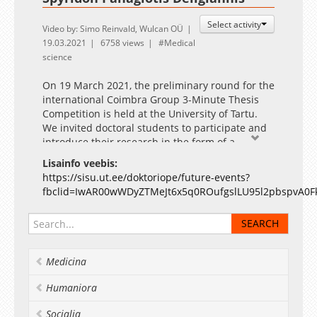
Select activity
Video by: Simo Reinvald, Wulcan OÜ
19.03.2021
6758 views
Medical
science
On 19 March 2021, the preliminary round for the
international Coimbra Group 3-Minute Thesis
Competition is held at the University of Tartu.
We invited doctoral students to participate and
introduce their research in the form of a
captivating three-minute presentation in
Lisainfo veebis:
English. A video recording of the winner’s
https://sisu.ut.ee/doktoriope/future-events?
presentation will be sent to represent the UT in
fbclid=IwAR00wWDyZTMeJt6x5q0ROufgslLU95l2pbspvA0F
the international competition.
The event is supported by the European Regional
Development Fund (University of Tartu ASTRA Project
PER ASPERA).
Medicina
Humaniora
Socialia