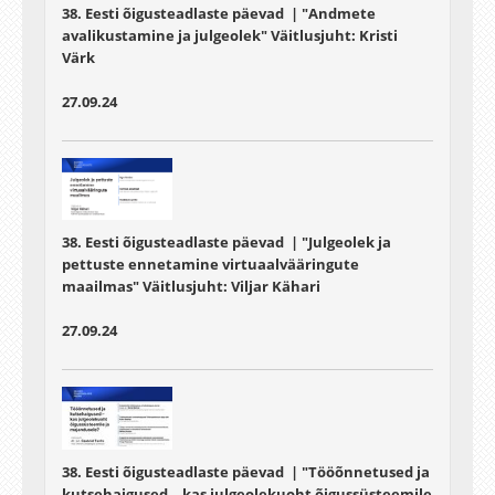
38. Eesti õigusteadlaste päevad | "Andmete
avalikustamine ja julgeolek" Väitlusjuht:
Kristi
Värk
27.09.24
38. Eesti õigusteadlaste päevad | "Julgeolek ja
pettuste ennetamine virtuaalvääringute
maailmas" Väitlusjuht: Viljar Kähari
27.09.24
38. Eesti õigusteadlaste päevad | "Tööõnnetused ja
kutsehaigused – kas julgeolekuoht õigussüsteemile