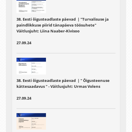
38. Eesti õigusteadlaste päevad | "Turvalisuse ja
paindlikkuse piirid tänapäeva töösuhete"
Väitlusjuht:
Liina Naaber-Kivisoo
27.09.24
38. Eesti õigusteadlaste päevad | " Õigusteenuse
kättesaadavus " - Väitlusjuht: Urmas Volens
27.09.24