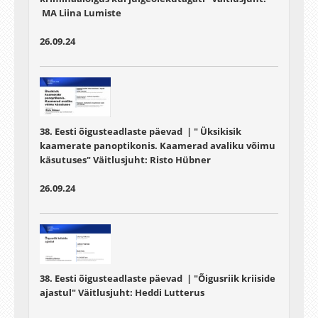
MA Liina Lumiste
26.09.24
38. Eesti õigusteadlaste päevad | " Üksikisik
kaamerate panoptikonis. Kaamerad avaliku võimu
käsutuses" Väitlusjuht:
Risto Hübner
26.09.24
38. Eesti õigusteadlaste päevad | "Õigusriik kriiside
ajastul" Väitlusjuht:
Heddi Lutterus