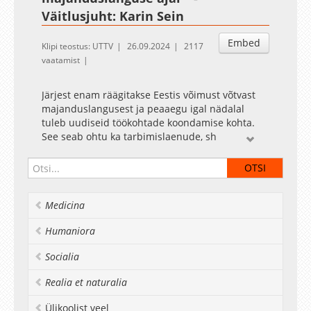
Väitlusjuht: Karin Sein
Embed
Klipi teostus: UTTV
26.09.2024
2117
vaatamist
Järjest enam räägitakse Eestis võimust võtvast
majanduslangusest ja peaaegu igal nädalal
tuleb uudiseid töökohtade koondamise kohta.
See seab ohtu ka tarbimislaenude, sh
eluasemelaenude tagasimaksmise võimekuse,
suureneb võlgnike arv ja sellega seonduvalt
kasvavad sotsiaalsed probleemid. Sektsioonis
käsitletakse antud teemat, sh vastutustundliku
Medicina
laenamise põhimõtte järgimist nii riikliku
järelevalve (Tarbijakaitse ja Tehnilise Järelevalve
Humaniora
Ameti ja Finantsinspektsiooni) kui ka
krediidisektori vaatest. Kas kehtiv õigus
Socialia
võimaldab tagada tarbijate finantsturvalisuse
keerulistel aegadel ja kus on kõige olulisemad
Realia et naturalia
kitsaskohad?
Ülikoolist veel