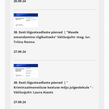
26.09.24
38. Eesti õigusteadlaste päevad | "Maade
omandamine riigikaitseks" Väitlusjuht: mag. iur.
Triinu Rennu
27.09.24
38. Eesti õigusteadlaste päevad | "
Kriminaalmenetluse kestuse mõju julgeolekule " -
Väitlusjuht: Laura Aiaots
27.09.24