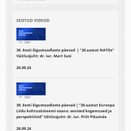
Samuti küsitakse järjest sageneva
küberkuritegevuse ja identiteedivarguste
kontekstis laenulepingu kehtivuse kohta
olukorras, kus keegi teine on kasutanud isiku
SEOTUD VIDEOD
eID-d tarbimislaenu võtmiseks. Seejuures
analüüsitakse, kas ja kuidas saab tarbija
tugineda laenulepingu tühisusele põhjusel, et
tema eID-d kasutades tehtud tehingut ei ole
teinud tema ise ega tema volitatud isik, vaid
38. Eesti õigusteadlaste päevad | "20 aastat NATOs"
tema identiteet oli pettuse teel kaaperdatud
Väitlusjuht:
dr. iur. Mart Susi
26.09.24
38. Eesti õigusteadlaste päevad | "20 aastat Euroopa
Liidu kohtusüsteemi osana: senised kogemused ja
perspektiivid" Väitlusjuht:
dr. iur. Priit Pikamäe
26.09.24