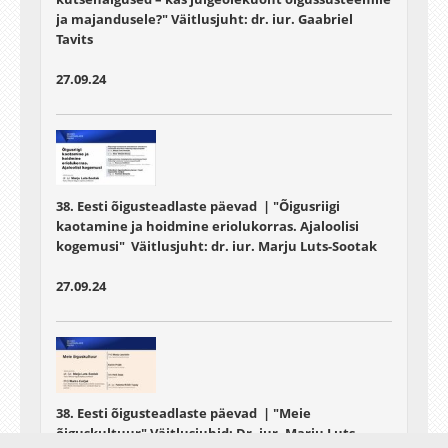
ja majandusele?" Väitlusjuht:
dr. iur. Gaabriel
Tavits
27.09.24
38. Eesti õigusteadlaste päevad | "Õigusriigi
kaotamine ja hoidmine eriolukorras. Ajaloolisi
kogemusi" Väitlusjuht: dr. iur. Marju Luts-Sootak
27.09.24
38. Eesti õigusteadlaste päevad | "Meie
õiguskultuur" Väitlusjuhid:
Dr. iur. Marju Luts-