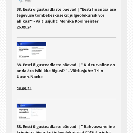
38. Eesti õigusteadlaste päevad | "Eesti finantsalase
tegevuse tõmbekeskuseks: julgeolekurisk või
allikas?" - Väitlusjuht: Monika Koolmeister
26.09.24
38. Eesti õigusteadlaste päevad | " Kui turvaline on
anda ära isiklikke õigusi? " - Väitlusjuht: Triin
Uusen-Nacke
26.09.24
38. Eesti õigusteadlaste päevad | " Rahvusvaheline
kriminaalõigus kui julgeolekutagati" Väitlusjuht: