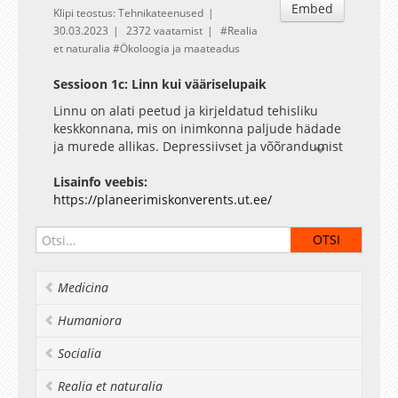
Embed
Klipi teostus: Tehnikateenused
30.03.2023
2372 vaatamist
Realia
et naturalia
Ökoloogia ja maateadus
Sessioon 1c: Linn kui vääriselupaik
Linnu on alati peetud ja kirjeldatud tehisliku
keskkonnana, mis on inimkonna paljude hädade
ja murede allikas. Depressiivset ja võõrandumist
soodustavat linna on pidevalt vastandatud
elurikkale ja tervislikule maakeskkonnale, kuhu
Lisainfo veebis:
peab linnast igal võimalikul ja vabal hetkel närvi
https://planeerimiskonverents.ut.ee/
puhkama minema.
Oleme aga praegu olukorras, kus peagi elab
suurem osa inimesi linnades ja linnu
ümbritsevad monokultuursed põllud või
Medicina
monotoonne suburbia. Linnades on kõike
rohkem: elupaiku, elu, eriilmelisust ja
Humaniora
vaheldusrikkust. Ehk pole linn probleem, vaid
hoopis lahendus.
Socialia
Sessioon näitab, et ka linna tuleb kohelda kui
vääriselupaika. Käsitleme linna kui elupaika, kus
Realia et naturalia
saavad kokku eri liigid ja palju võimalusi.