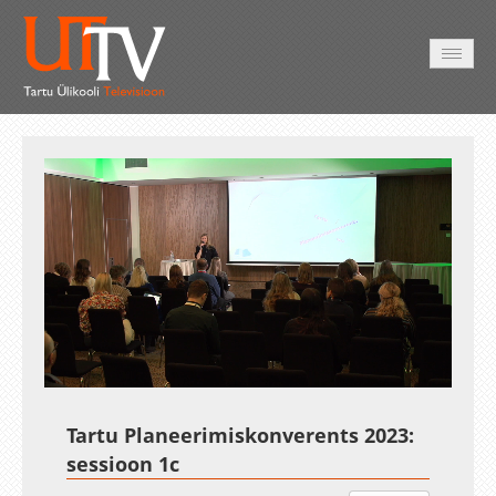
AVALEHT
VIDEOD
FOTOD
TEENUSED
Auto
Loaded
:
Unmute
Esituskiirused
0.38%
Tartu Planeerimiskonverents 2023:
sessioon 1c