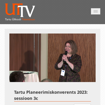
AVALEHT
VIDEOD
FOTOD
TEENUSED
Auto
Loaded
:
Unmute
Esituskiirused
0.37%
Tartu Planeerimiskonverents 2023:
sessioon 3c