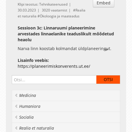
Embed
Klipi teostus: Tehnikateenused
30.03.2023
3020 vaatamist
Realia
et naturalia
Ökoloogia ja maateadus
Sessioon 3c: Linnaruumi planeerimine
arvestades linnaelanike teaduslikult mõõdetud
heaolu
Narva linn koostab kolmandat üldplaneeringut.
Linnaruum on muutunud ja ruumiline areng
vajab uuenenud lähenemist pikaajalise arengu
Lisainfo veebis:
suunamiseks. Üldplaneeringu põhiline eesmärk
https://planeerimiskonverents.ut.ee/
on Narva linnaruumi arengut suunata
kahanemisega kohanemise olukorras, lähtuvalt
elanike heaolust ja vajadustest.
Planeeringulahenduse väljatöötamisel
Medicina
toetutakse mitmekesistele uuringutele, millest
ühte - teaduslikult linnaelanike heaolutunde
Humaniora
mõõtmist - tutvustatakse ka sessioonil. Lisaks on
ette võetud laiapõhjaline kaasamisprotsess,
Socialia
üldplaneeringu töörühmades osaleb erinevaid
veebiplatvorme kasutades üle paarisaja
Realia et naturalia
eksperdi ja huvilise Narvast ning ka mujalt