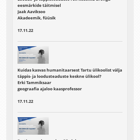
eesmärkide täitmisel
Jaak Aaviksoo
Akadeemik, füüsik
17.11.22
Kuidas kasvas humanitaarsest Tartu ülikoolist välja
täppis- ja loodusteaduste keskne ülikool?
Erki Tammiksaar
geograafia ajaloo kaasprofessor
17.11.22