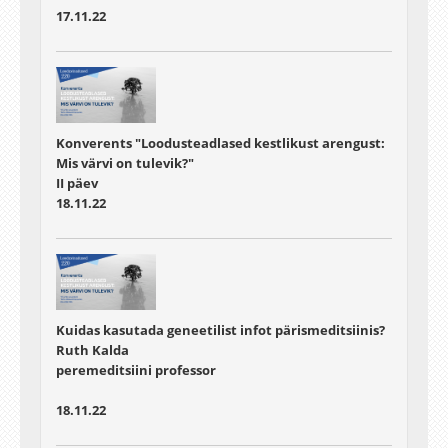
17.11.22
Konverents "Loodusteadlased kestlikust arengust:
Mis värvi on tulevik?"
II päev
18.11.22
Kuidas kasutada geneetilist infot pärismeditsiinis?
Ruth Kalda
peremeditsiini professor
18.11.22