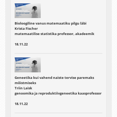
Bioloogiline vanus matemaatiku pilgu läbi
Krista Fischer
matemaatilise statistika professor, akadeemik
18.11.22
Geneetika kui vahend naiste tervise paremaks
mõistmiseks
Triin Laisk
genoomika ja reproduktiivgeneetika kaasprofessor
18.11.22