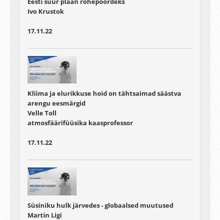
Eesti suur plaan rohepöördeks
Ivo Krustok
17.11.22
Kliima ja elurikkuse hoid on tähtsaimad säästva
arengu eesmärgid
Velle Toll
atmosfäärifüüsika kaasprofessor
17.11.22
Süsiniku hulk järvedes - globaalsed muutused
Martin Ligi