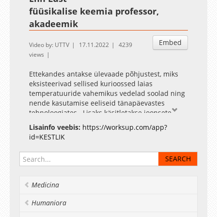
füüsikalise keemia professor,
akadeemik
Embed
Video by: UTTV
17.11.2022
4239
views
Ettekandes antakse ülevaade põhjustest, miks
eksisteerivad sellised kurioossed laias
temperatuuride vahemikus vedelad soolad ning
nende kasutamise eeliseid tänapäevastes
tehnoloogiates. Lisaks käsitletakse ioonsete
vedelike rakendamist erinevates
Lisainfo veebis:
https://worksup.com/app?
elektrokeemilistes energiaallikates, nt
id=KESTLIK
superkondensaatorites, patareides.
Illustreeritakse võimalusi, kuidas looduslikest
materjalidest toota haruldasi muldmetalle ja
puhastada neid elektrokeemiliselt erinevatest
ioonsetest vedelikest.
Medicina
Humaniora