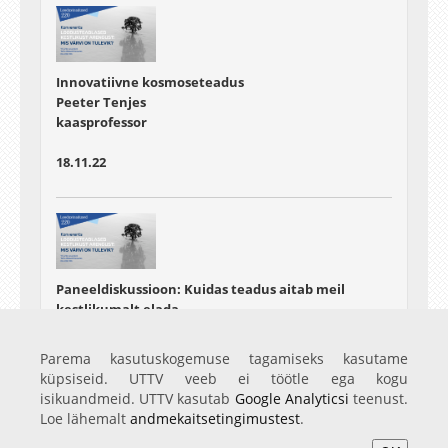
Innovatiivne kosmoseteadus
Peeter Tenjes
kaasprofessor
18.11.22
Paneeldiskussioon: Kuidas teadus aitab meil
kestlikumalt elada
Parema kasutuskogemuse tagamiseks kasutame
18.11.22
küpsiseid. UTTV veeb ei töötle ega kogu
isikuandmeid. UTTV kasutab
Google Analyticsi
teenust.
Loe lähemalt
andmekaitsetingimustest
.