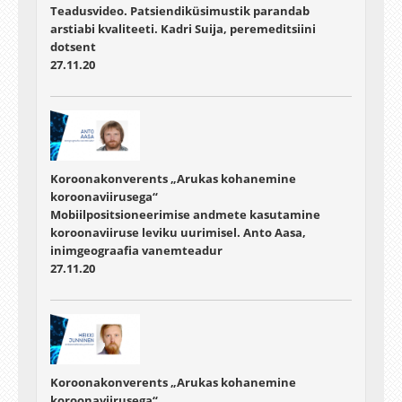
Teadusvideo. Patsiendiküsimustik parandab
arstiabi kvaliteeti. Kadri Suija, peremeditsiini
dotsent
27.11.20
Koroonakonverents „Arukas kohanemine
koroonaviirusega“
Mobiilpositsioneerimise andmete kasutamine
koroonaviiruse leviku uurimisel. Anto Aasa,
inimgeograafia vanemteadur
27.11.20
Koroonakonverents „Arukas kohanemine
koroonaviirusega“