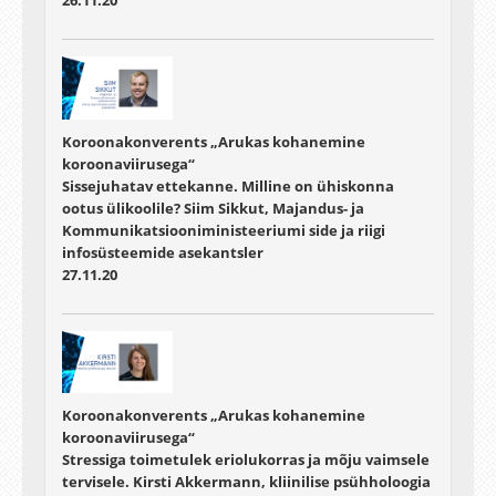
26.11.20
Koroonakonverents „Arukas kohanemine
koroonaviirusega“
Sissejuhatav ettekanne. Milline on ühiskonna
ootus ülikoolile? Siim Sikkut, Majandus- ja
Kommunikatsiooniministeeriumi side ja riigi
infosüsteemide asekantsler
27.11.20
Koroonakonverents „Arukas kohanemine
koroonaviirusega“
Stressiga toimetulek eriolukorras ja mõju vaimsele
tervisele. Kirsti Akkermann, kliinilise psühholoogia