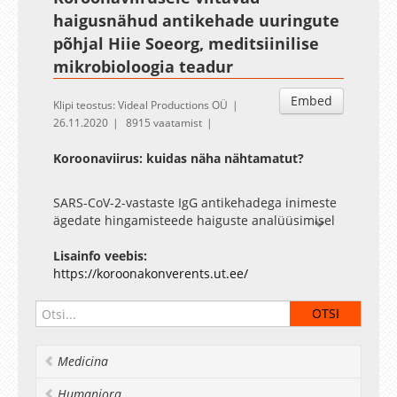
haigusnähud antikehade uuringute
põhjal Hiie Soeorg, meditsiinilise
mikrobioloogia teadur
Embed
Klipi teostus: Videal Productions OÜ
26.11.2020
8915 vaatamist
Koroonaviirus: kuidas näha nähtamatut?
SARS-CoV-2-vastaste IgG antikehadega inimeste
ägedate hingamisteede haiguste analüüsimisel
võib ilmneda haigusega seotud sümptomeid,
mis ainult PCR-positiivsete patsientide põhjal
Lisainfo veebis:
välja ei tule. Üksikute sümptomite iseseisva
https://koroonakonverents.ut.ee/
esinemise asemel võib COVID-19-haigete
eristamist parandada teatud sümptomite
koosesinemine. Uuringu eesmärk on analüüsida,
millised sümptomid võivad olla seotud COVID-
Medicina
19-ga.
Humaniora