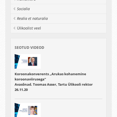
Socialia
Realia et naturalia
Ülikoolist veel
SEOTUD VIDEOD
Koroonakonverents „Arukas kohanemine
koroonaviirusega“
Avasõnad. Toomas Asser, Tartu Ülikooli rektor
26.11.20