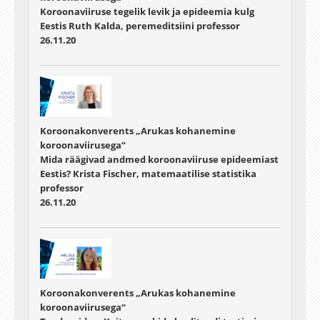
Koroonaviiruse tegelik levik ja epideemia kulg
Eestis Ruth Kalda, peremeditsiini professor
26.11.20
Koroonakonverents „Arukas kohanemine
koroonaviirusega“
Mida räägivad andmed koroonaviiruse epideemiast
Eestis? Krista Fischer, matemaatilise statistika
professor
26.11.20
Koroonakonverents „Arukas kohanemine
koroonaviirusega“