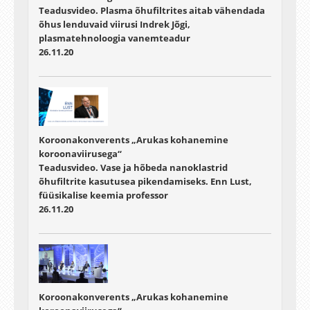
Teadusvideo. Plasma õhufiltrites aitab vähendada
õhus lenduvaid viirusi Indrek Jõgi,
plasmatehnoloogia vanemteadur
26.11.20
Koroonakonverents „Arukas kohanemine
koroonaviirusega“
Teadusvideo. Vase ja hõbeda nanoklastrid
õhufiltrite kasutusea pikendamiseks. Enn Lust,
füüsikalise keemia professor
26.11.20
Koroonakonverents „Arukas kohanemine