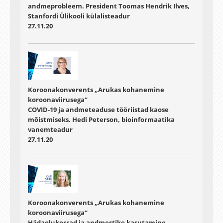
andmeprobleem. President Toomas Hendrik Ilves,
Stanfordi Ülikooli külalisteadur
27.11.20
Koroonakonverents „Arukas kohanemine
koroonaviirusega“
COVID-19 ja andmeteaduse tööriistad kaose
mõistmiseks. Hedi Peterson, bioinformaatika
vanemteadur
27.11.20
Koroonakonverents „Arukas kohanemine
koroonaviirusega“
Hädaolukorrad ja andmestike kasutamine