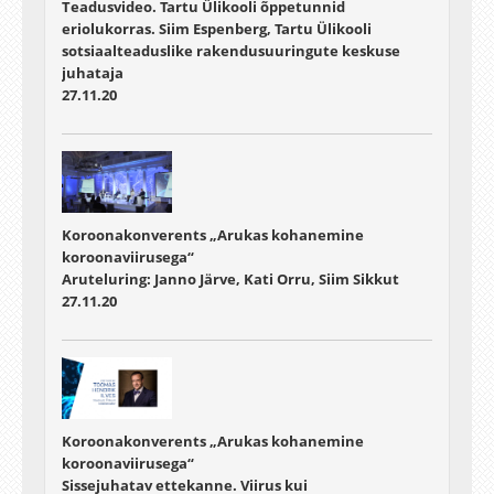
Teadusvideo. Tartu Ülikooli õppetunnid
eriolukorras. Siim Espenberg, Tartu Ülikooli
sotsiaalteaduslike rakendusuuringute keskuse
juhataja
27.11.20
Koroonakonverents „Arukas kohanemine
koroonaviirusega“
Aruteluring: Janno Järve, Kati Orru, Siim Sikkut
27.11.20
Koroonakonverents „Arukas kohanemine
koroonaviirusega“
Sissejuhatav ettekanne. Viirus kui