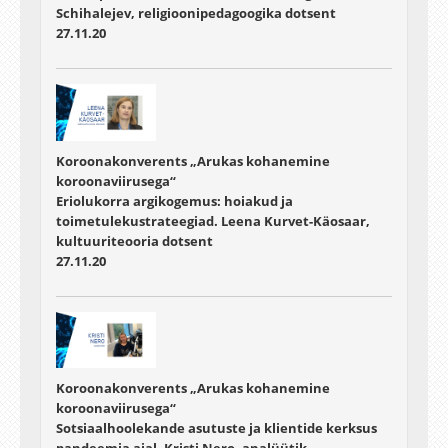
Schihalejev, religioonipedagoogika dotsent
27.11.20
Koroonakonverents „Arukas kohanemine
koroonaviirusega“
Eriolukorra argikogemus: hoiakud ja
toimetulekustrateegiad. Leena Kurvet-Käosaar,
kultuuriteooria dotsent
27.11.20
Koroonakonverents „Arukas kohanemine
koroonaviirusega“
Sotsiaalhoolekande asutuste ja klientide kerksus
pandeemia ajal. Kristi Nero, analüütik