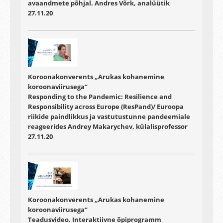
avaandmete põhjal. Andres Võrk, analüütik
27.11.20
Koroonakonverents „Arukas kohanemine
koroonaviirusega“
Responding to the Pandemic: Resilience and
Responsibility across Europe (ResPand)/ Euroopa
riikide paindlikkus ja vastutustunne pandeemiale
reageerides Andrey Makarychev, külalisprofessor
27.11.20
Koroonakonverents „Arukas kohanemine
koroonaviirusega“
Teadusvideo. Interaktiivne õpiprogramm