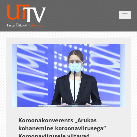
AVALEHT
VIDEOD
FOTOD
TEENUSED
Auto
Loaded
:
Unmute
Esituskiirused
Subtitles
4.01%
Koroonakonverents „Arukas
kohanemine koroonaviirusega“
Koroonaviirusele viitavad