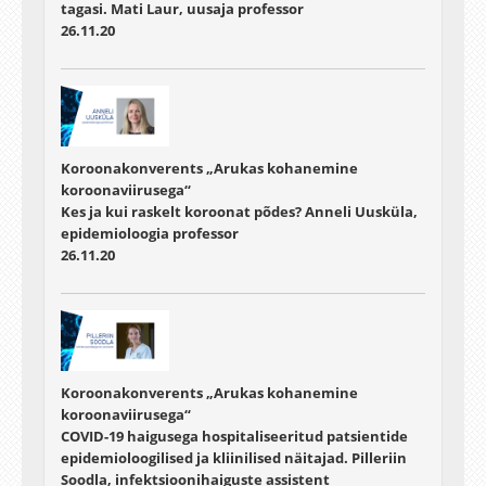
tagasi. Mati Laur, uusaja professor
26.11.20
Koroonakonverents „Arukas kohanemine
koroonaviirusega“
Kes ja kui raskelt koroonat põdes? Anneli Uusküla,
epidemioloogia professor
26.11.20
Koroonakonverents „Arukas kohanemine
koroonaviirusega“
COVID-19 haigusega hospitaliseeritud patsientide
epidemioloogilised ja kliinilised näitajad. Pilleriin
Soodla, infektsioonihaiguste assistent