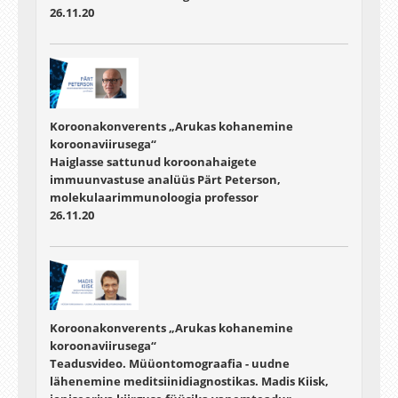
26.11.20
Koroonakonverents „Arukas kohanemine
koroonaviirusega“
Haiglasse sattunud koroonahaigete
immuunvastuse analüüs Pärt Peterson,
molekulaarimmunoloogia professor
26.11.20
Koroonakonverents „Arukas kohanemine
koroonaviirusega“
Teadusvideo. Müüontomograafia - uudne
lähenemine meditsiinidiagnostikas. Madis Kiisk,