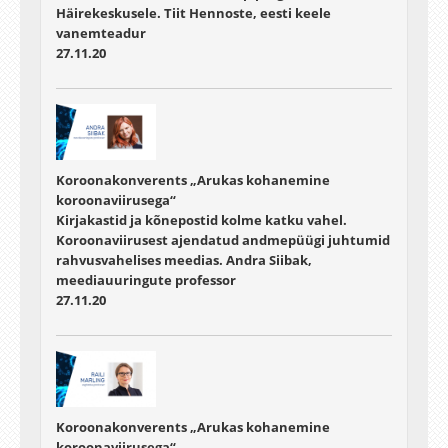
Häirekeskusele. Tiit Hennoste, eesti keele
vanemteadur
27.11.20
Koroonakonverents „Arukas kohanemine
koroonaviirusega“
Kirjakastid ja kõnepostid kolme katku vahel.
Koroonaviirusest ajendatud andmepüügi juhtumid
rahvusvahelises meedias. Andra Siibak,
meediauuringute professor
27.11.20
Koroonakonverents „Arukas kohanemine
koroonaviirusega“