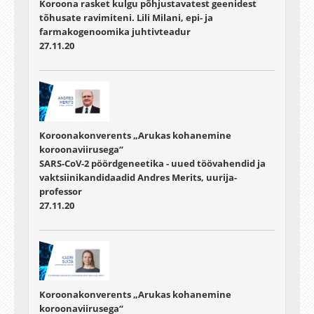
Koroona rasket kulgu põhjustavatest geenidest
tõhusate ravimiteni. Lili Milani, epi- ja
farmakogenoomika juhtivteadur
27.11.20
Koroonakonverents „Arukas kohanemine
koroonaviirusega“
SARS-CoV-2 pöördgeneetika - uued töövahendid ja
vaktsiinikandidaadid Andres Merits, uurija-
professor
27.11.20
Koroonakonverents „Arukas kohanemine
koroonaviirusega“