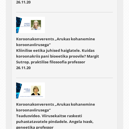
26.11.20
Koroonakonverents „Arukas kohanemine
koroonaviirusega“
Kliinilise eetika juhised haiglatele. Kuidas
koroonakriis pani bioeetika proovile? Margit
Sutrop, praktilise filosoofia professor
26.11.20
Koroonakonverents „Arukas kohanemine
koroonaviirusega“
Teadusvideo. Viirusekaitse raskesti
puhastatavatele pindadele. Angela Ivask,
geneetika professor