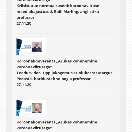
Kriisist uue normaalsuseni: koroonaviiruse
meediakajastused. Raili Marling, anglistika
professor
27.11.20
Koroonakonverents „Arukas kohanemine
koroonaviirusega“
Teadusvideo. Õppijakogemus eriolukorras Margus
Pedaste, haridustehnoloogia professor
27.11.20
Koroonakonverents „Arukas kohanemine
koroonaviirusega“