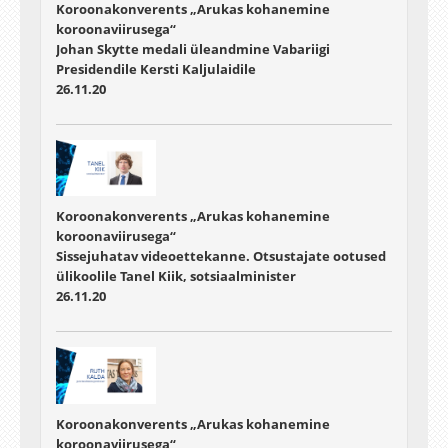
Koroonakonverents „Arukas kohanemine
koroonaviirusega“
Johan Skytte medali üleandmine Vabariigi
Presidendile Kersti Kaljulaidile
26.11.20
Koroonakonverents „Arukas kohanemine
koroonaviirusega“
Sissejuhatav videoettekanne. Otsustajate ootused
ülikoolile Tanel Kiik, sotsiaalminister
26.11.20
Koroonakonverents „Arukas kohanemine
koroonaviirusega“