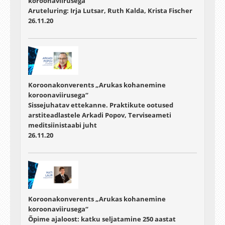
koroonaviirusega“
Aruteluring: Irja Lutsar, Ruth Kalda, Krista Fischer
26.11.20
Koroonakonverents „Arukas kohanemine
koroonaviirusega“
Sissejuhatav ettekanne. Praktikute ootused
arstiteadlastele Arkadi Popov, Terviseameti
meditsiinistaabi juht
26.11.20
Koroonakonverents „Arukas kohanemine
koroonaviirusega“
Õpime ajaloost: katku seljatamine 250 aastat