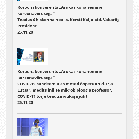
Koroonakonverents „Arukas kohanemine
koroonaviirusega“
Teadus ühiskonna heaks. Kersti Kaljulaid, Vabariigi
President
26.11.20
Koroonakonverents „Arukas kohanemine
koroonaviirusega“
COVID-19 pandeemia esimesed õppetunnid. Irja
Lutsar, meditsiinilise mikrobioloogia professor,
COVID-19 tõrje teadusnõukoja juht
26.11.20