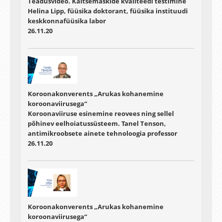
Teadusvideo. Kaitsemaskide kvaliteedi testimine
Helina Lipp, füüsika doktorant, füüsika instituudi
keskkonnafüüsika labor
26.11.20
Koroonakonverents „Arukas kohanemine
koroonaviirusega“
Koroonaviiruse esinemine reovees ning sellel
põhinev eelhoiatussüsteem. Tanel Tenson,
antimikroobsete ainete tehnoloogia professor
26.11.20
Koroonakonverents „Arukas kohanemine
koroonaviirusega“