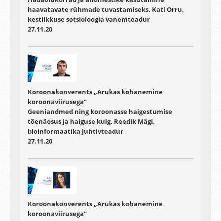
haavatavate rühmade tuvastamiseks. Kati Orru,
kestlikkuse sotsioloogia vanemteadur
27.11.20
Koroonakonverents „Arukas kohanemine
koroonaviirusega“
Geeniandmed ning koroonasse haigestumise
tõenäosus ja haiguse kulg. Reedik Mägi,
bioinformaatika juhtivteadur
27.11.20
Koroonakonverents „Arukas kohanemine
koroonaviirusega“