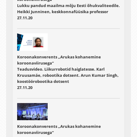
Lukku pandud maailma mõju Eesti õhukvaliteedile.
Heikki Junninen, keskkonnafüüsika professor
27.11.20
Koroonakonverents „Arukas kohanemine
koroonaviirusega“
Teadusvideo. Liikurrobotid haiglatesse. Karl
Kruusamäe, robootika dotsent. Arun Kumar Singh,
koostöörobootika dotsent
27.11.20
Koroonakonverents „Arukas kohanemine
koroonaviirusega“