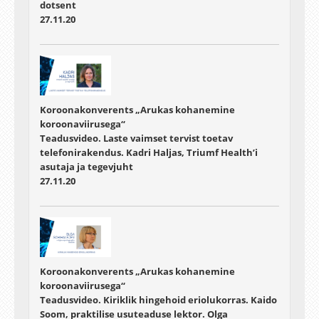
dotsent
27.11.20
Koroonakonverents „Arukas kohanemine
koroonaviirusega“
Teadusvideo. Laste vaimset tervist toetav
telefonirakendus. Kadri Haljas, Triumf Health’i
asutaja ja tegevjuht
27.11.20
Koroonakonverents „Arukas kohanemine
koroonaviirusega“
Teadusvideo. Kiriklik hingehoid eriolukorras. Kaido
Soom, praktilise usuteaduse lektor. Olga