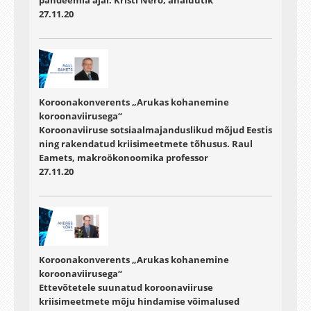
27.11.20
Koroonakonverents „Arukas kohanemine
koroonaviirusega“
Koroonaviiruse sotsiaalmajanduslikud mõjud Eestis
ning rakendatud kriisimeetmete tõhusus. Raul
Eamets, makroökonoomika professor
27.11.20
Koroonakonverents „Arukas kohanemine
koroonaviirusega“
Ettevõtetele suunatud koroonaviiruse
kriisimeetmete mõju hindamise võimalused