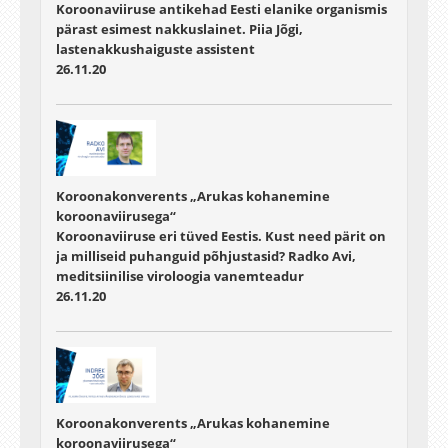
Koroonaviiruse antikehad Eesti elanike organismis
pärast esimest nakkuslainet. Piia Jõgi,
lastenakkushaiguste assistent
26.11.20
Koroonakonverents „Arukas kohanemine
koroonaviirusega“
Koroonaviiruse eri tüved Eestis. Kust need pärit on
ja milliseid puhanguid põhjustasid? Radko Avi,
meditsiinilise viroloogia vanemteadur
26.11.20
Koroonakonverents „Arukas kohanemine
koroonaviirusega“