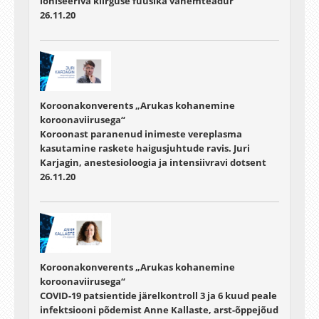
ioniseeriva kiirguse füüsika vanemteadur
26.11.20
Koroonakonverents „Arukas kohanemine
koroonaviirusega“
Koroonast paranenud inimeste vereplasma
kasutamine raskete haigusjuhtude ravis. Juri
Karjagin, anestesioloogia ja intensiivravi dotsent
26.11.20
Koroonakonverents „Arukas kohanemine
koroonaviirusega“
COVID-19 patsientide järelkontroll 3 ja 6 kuud peale
infektsiooni põdemist Anne Kallaste, arst-õppejõud