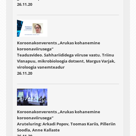
26.11.20
Koroonakonverents „Arukas kohanemine
koroonaviirusega“
Teadusvideo. Sahhariididega viiruse vastu. Triinu
Visnapuu, mikrobioloogia dotsent, Margus Varjak,
viroloogia vanemteadur
26.11.20
Koroonakonverents „Arukas kohanemine
koroonaviirusega“
Aruteluring: Arkadi Popov, Toomas Kariis, Pilleriin
Soodla, Anne Kallaste