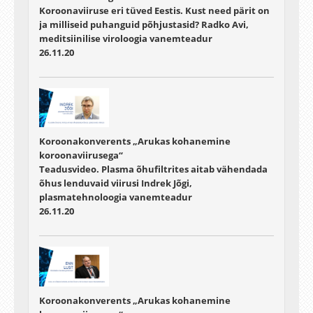
Koroonaviiruse eri tüved Eestis. Kust need pärit on
ja milliseid puhanguid põhjustasid? Radko Avi,
meditsiinilise viroloogia vanemteadur
26.11.20
Koroonakonverents „Arukas kohanemine
koroonaviirusega“
Teadusvideo. Plasma õhufiltrites aitab vähendada
õhus lenduvaid viirusi Indrek Jõgi,
plasmatehnoloogia vanemteadur
26.11.20
Koroonakonverents „Arukas kohanemine