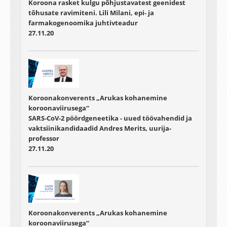
Koroona rasket kulgu põhjustavatest geenidest
tõhusate ravimiteni. Lili Milani, epi- ja
farmakogenoomika juhtivteadur
27.11.20
Koroonakonverents „Arukas kohanemine
koroonaviirusega“
SARS-CoV-2 pöördgeneetika - uued töövahendid ja
vaktsiinikandidaadid Andres Merits, uurija-
professor
27.11.20
Koroonakonverents „Arukas kohanemine
koroonaviirusega“