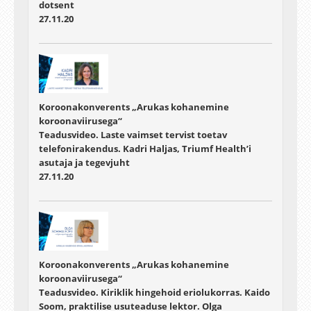
dotsent
27.11.20
Koroonakonverents „Arukas kohanemine
koroonaviirusega“
Teadusvideo. Laste vaimset tervist toetav
telefonirakendus. Kadri Haljas, Triumf Health’i
asutaja ja tegevjuht
27.11.20
Koroonakonverents „Arukas kohanemine
koroonaviirusega“
Teadusvideo. Kiriklik hingehoid eriolukorras. Kaido
Soom, praktilise usuteaduse lektor. Olga