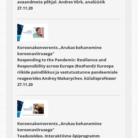
avaandmete põhjal. Andres Võrk, analüütik
27.11.20
Koroonakonverents „Arukas kohanemine
koroonaviirusega“
Responding to the Pandemic: Resilience and
Responsibility across Europe (ResPand)/ Euroopa
riikide paindlikkus ja vastutustunne pandeemiale
reageerides Andrey Makarychev, külalisprofessor
27.11.20
Koroonakonverents „Arukas kohanemine
koroonaviirusega“
Teadusvideo. Interaktiivne õpiprogramm