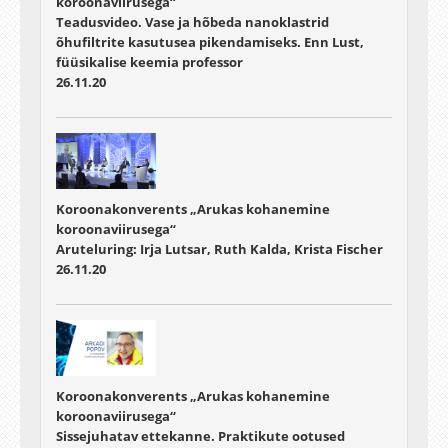
koroonaviirusega“
Teadusvideo. Vase ja hõbeda nanoklastrid
õhufiltrite kasutusea pikendamiseks. Enn Lust,
füüsikalise keemia professor
26.11.20
Koroonakonverents „Arukas kohanemine
koroonaviirusega“
Aruteluring: Irja Lutsar, Ruth Kalda, Krista Fischer
26.11.20
Koroonakonverents „Arukas kohanemine
koroonaviirusega“
Sissejuhatav ettekanne. Praktikute ootused