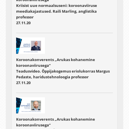
Kriisist uue normaalsuseni: koroonaviiruse
meediakajastused. Raili Marling, anglistika
professor
27.11.20
Koroonakonverents „Arukas kohanemine
koroonaviirusega“
Teadusvideo. Õppijakogemus eriolukorras Margus
Pedaste, haridustehnoloogia professor
27.11.20
Koroonakonverents „Arukas kohanemine
koroonaviirusega“