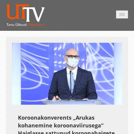
AVALEHT
VIDEOD
FOTOD
TEENUSED
Auto
Loaded
:
Unmute
Esituskiirused
Subtitles
4.08%
Koroonakonverents „Arukas
kohanemine koroonaviirusega“
Haiglasse sattunud koroonahaigete