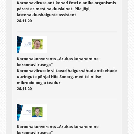
Koroonaviiruse antikehad Eesti elanike organismis
pärast esimest nakkuslainet. Piia Jõgi,
lastenakkushaiguste assistent
26.11.20
Koroonakonverents „Arukas kohanemine
koroonaviirusega“
Koroonaviirusele viitavad haigusnähud antikehade
uuringute põhjal Hiie Soeorg, meditsiinilise
mikrobioloogia teadur
26.11.20
Koroonakonverents „Arukas kohanemine
koroonaviirusega“