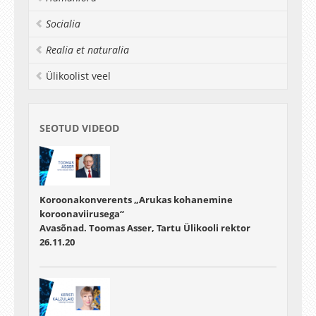
Socialia
Realia et naturalia
Ülikoolist veel
SEOTUD VIDEOD
Koroonakonverents „Arukas kohanemine
koroonaviirusega“
Avasõnad. Toomas Asser, Tartu Ülikooli rektor
26.11.20