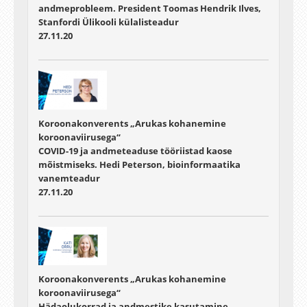
andmeprobleem. President Toomas Hendrik Ilves,
Stanfordi Ülikooli külalisteadur
27.11.20
Koroonakonverents „Arukas kohanemine
koroonaviirusega“
COVID-19 ja andmeteaduse tööriistad kaose
mõistmiseks. Hedi Peterson, bioinformaatika
vanemteadur
27.11.20
Koroonakonverents „Arukas kohanemine
koroonaviirusega“
Hädaolukorrad ja andmestike kasutamine