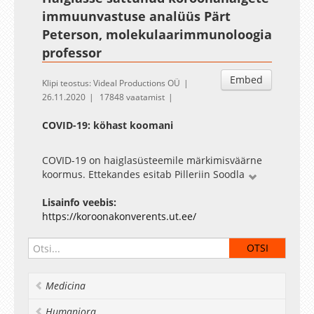
immuunvastuse analüüs Pärt
Peterson, molekulaarimmunoloogia
professor
Embed
Klipi teostus: Videal Productions OÜ
26.11.2020
17848 vaatamist
COVID-19: köhast koomani
COVID-19 on haiglasüsteemile märkimisväärne
koormus. Ettekandes esitab Pilleriin Soodla
esialgsed tulemused Eestis haiglaravi saanud
patsientide epidemioloogiliste näitajate,
Lisainfo veebis:
rakendatud ravivõtete ja ravitulemuste kohta.
https://koroonakonverents.ut.ee/
Medicina
Humaniora