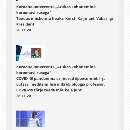
Koroonakonverents „Arukas kohanemine
koroonaviirusega“
Teadus ühiskonna heaks. Kersti Kaljulaid, Vabariigi
President
26.11.20
Koroonakonverents „Arukas kohanemine
koroonaviirusega“
COVID-19 pandeemia esimesed õppetunnid. Irja
Lutsar, meditsiinilise mikrobioloogia professor,
COVID-19 tõrje teadusnõukoja juht
26.11.20