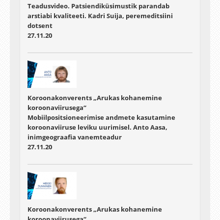
Teadusvideo. Patsiendiküsimustik parandab
arstiabi kvaliteeti. Kadri Suija, peremeditsiini
dotsent
27.11.20
Koroonakonverents „Arukas kohanemine
koroonaviirusega“
Mobiilpositsioneerimise andmete kasutamine
koroonaviiruse leviku uurimisel. Anto Aasa,
inimgeograafia vanemteadur
27.11.20
Koroonakonverents „Arukas kohanemine
koroonaviirusega“