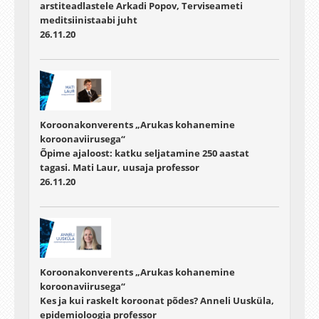
arstiteadlastele Arkadi Popov, Terviseameti
meditsiinistaabi juht
26.11.20
Koroonakonverents „Arukas kohanemine
koroonaviirusega“
Õpime ajaloost: katku seljatamine 250 aastat
tagasi. Mati Laur, uusaja professor
26.11.20
Koroonakonverents „Arukas kohanemine
koroonaviirusega“
Kes ja kui raskelt koroonat põdes? Anneli Uusküla,
epidemioloogia professor