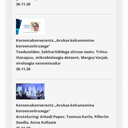
26.11.20
Koroonakonverents „Arukas kohanemine
koroonaviirusega“
Teadusvideo. Sahhariididega viiruse vastu. Triinu
Visnapuu, mikrobioloogia dotsent, Margus Varjak,
viroloogia vanemteadur
26.11.20
Koroonakonverents „Arukas kohanemine
koroonaviirusega“
Aruteluring: Arkadi Popov, Toomas Kariis, Pilleriin
Soodla, Anne Kallaste