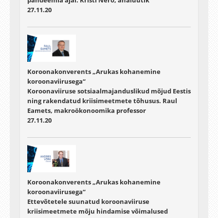
27.11.20
Koroonakonverents „Arukas kohanemine
koroonaviirusega“
Koroonaviiruse sotsiaalmajanduslikud mõjud Eestis
ning rakendatud kriisimeetmete tõhusus. Raul
Eamets, makroökonoomika professor
27.11.20
Koroonakonverents „Arukas kohanemine
koroonaviirusega“
Ettevõtetele suunatud koroonaviiruse
kriisimeetmete mõju hindamise võimalused