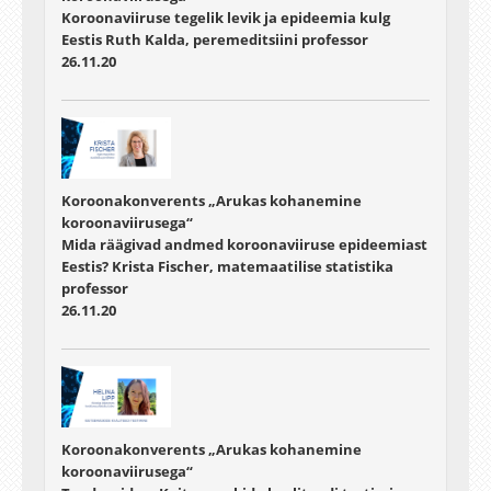
Koroonaviiruse tegelik levik ja epideemia kulg
Eestis Ruth Kalda, peremeditsiini professor
26.11.20
Koroonakonverents „Arukas kohanemine
koroonaviirusega“
Mida räägivad andmed koroonaviiruse epideemiast
Eestis? Krista Fischer, matemaatilise statistika
professor
26.11.20
Koroonakonverents „Arukas kohanemine
koroonaviirusega“