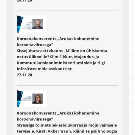
26.11.20
Koroonakonverents „Arukas kohanemine
koroonaviirusega“
Sissejuhatav ettekanne. Milline on ühiskonna
ootus ülikoolile? Siim Sikkut, Majandus- ja
Kommunikatsiooniministeeriumi side ja riigi
infosüsteemide asekantsler
27.11.20
Koroonakonverents „Arukas kohanemine
koroonaviirusega“
Stressiga toimetulek eriolukorras ja mõju vaimsele
tervisele. Kirsti Akkermann, kliinilise psühholoogia