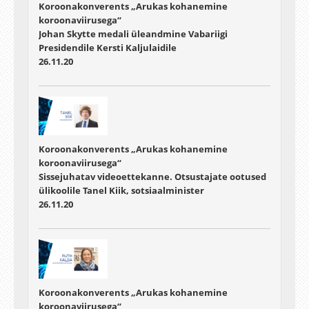
Koroonakonverents „Arukas kohanemine
koroonaviirusega“
Johan Skytte medali üleandmine Vabariigi
Presidendile Kersti Kaljulaidile
26.11.20
Koroonakonverents „Arukas kohanemine
koroonaviirusega“
Sissejuhatav videoettekanne. Otsustajate ootused
ülikoolile Tanel Kiik, sotsiaalminister
26.11.20
Koroonakonverents „Arukas kohanemine
koroonaviirusega“