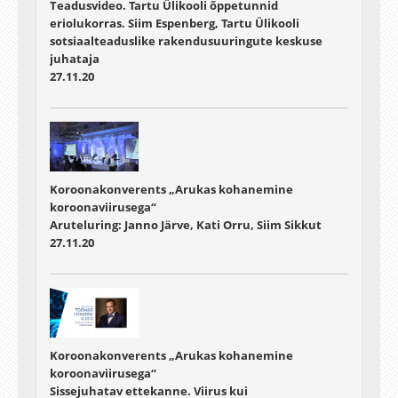
Teadusvideo. Tartu Ülikooli õppetunnid
eriolukorras. Siim Espenberg, Tartu Ülikooli
sotsiaalteaduslike rakendusuuringute keskuse
juhataja
27.11.20
Koroonakonverents „Arukas kohanemine
koroonaviirusega“
Aruteluring: Janno Järve, Kati Orru, Siim Sikkut
27.11.20
Koroonakonverents „Arukas kohanemine
koroonaviirusega“
Sissejuhatav ettekanne. Viirus kui