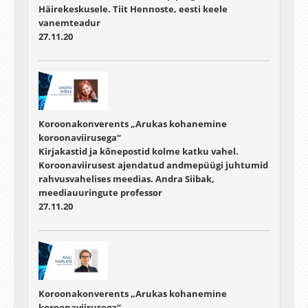
Häirekeskusele. Tiit Hennoste, eesti keele
vanemteadur
27.11.20
Koroonakonverents „Arukas kohanemine
koroonaviirusega“
Kirjakastid ja kõnepostid kolme katku vahel.
Koroonaviirusest ajendatud andmepüügi juhtumid
rahvusvahelises meedias. Andra Siibak,
meediauuringute professor
27.11.20
Koroonakonverents „Arukas kohanemine
koroonaviirusega“