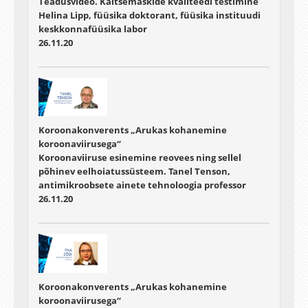
Teadusvideo. Kaitsemaskide kvaliteedi testimine
Helina Lipp, füüsika doktorant, füüsika instituudi
keskkonnafüüsika labor
26.11.20
Koroonakonverents „Arukas kohanemine
koroonaviirusega“
Koroonaviiruse esinemine reovees ning sellel
põhinev eelhoiatussüsteem. Tanel Tenson,
antimikroobsete ainete tehnoloogia professor
26.11.20
Koroonakonverents „Arukas kohanemine
koroonaviirusega“