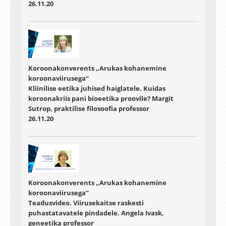
26.11.20
Koroonakonverents „Arukas kohanemine
koroonaviirusega“
Kliinilise eetika juhised haiglatele. Kuidas
koroonakriis pani bioeetika proovile? Margit
Sutrop, praktilise filosoofia professor
26.11.20
Koroonakonverents „Arukas kohanemine
koroonaviirusega“
Teadusvideo. Viirusekaitse raskesti
puhastatavatele pindadele. Angela Ivask,
geneetika professor