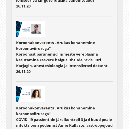
ioniseeriva kiirguse füüsika vanemteadur
26.11.20
Koroonakonverents „Arukas kohanemine
koroonaviirusega“
Koroonast paranenud inimeste vereplasma
kasutamine raskete haigusjuhtude ravis. Juri
Karjagin, anestesioloogia ja intensiivravi dotsent
26.11.20
Koroonakonverents „Arukas kohanemine
koroonaviirusega“
COVID-19 patsientide järelkontroll 3 ja 6 kuud peale
infektsiooni põdemist Anne Kallaste, arst-õppejõud