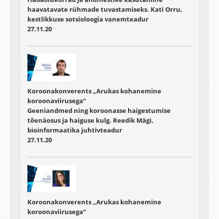
haavatavate rühmade tuvastamiseks. Kati Orru,
kestlikkuse sotsioloogia vanemteadur
27.11.20
Koroonakonverents „Arukas kohanemine
koroonaviirusega“
Geeniandmed ning koroonasse haigestumise
tõenäosus ja haiguse kulg. Reedik Mägi,
bioinformaatika juhtivteadur
27.11.20
Koroonakonverents „Arukas kohanemine
koroonaviirusega“