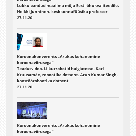
Lukku pandud maailma mõju Eesti õhukvaliteedile.
Heikki Junninen, keskkonnafüüsika professor
27.11.20
Koroonakonverents „Arukas kohanemine
koroonaviirusega“
Teadusvideo. Liikurrobotid haiglatesse. Karl
Kruusamäe, robootika dotsent. Arun Kumar Singh,
koostöörobootika dotsent
27.11.20
Koroonakonverents „Arukas kohanemine
koroonaviirusega“