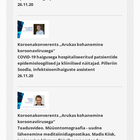
26.11.20
Koroonakonverents „Arukas kohanemine
koroonaviirusega“
COVID-19 haigusega hospitaliseeritud patsientide
epidemioloogilised ja kliinilised näitajad. Pilleriin
Soodla, infektsioonihaiguste assistent
26.11.20
Koroonakonverents „Arukas kohanemine
koroonaviirusega“
Teadusvideo. Müüontomograafia - uudne
lähenemine meditsiinidiagnostikas. Madis Kiisk,