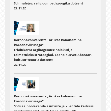
Schihalejev, religioonipedagoogika dotsent
27.11.20
Koroonakonverents „Arukas kohanemine
koroonaviirusega“
Eriolukorra argikogemus: hoiakud ja
toimetulekustrateegiad. Leena Kurvet-Käosaar,
kultuuriteooria dotsent
27.11.20
Koroonakonverents „Arukas kohanemine
koroonaviirusega“
Sotsiaalhoolekande asutuste ja klientide kerksus
pandeemia ajal. Kristi Nero, analüütik