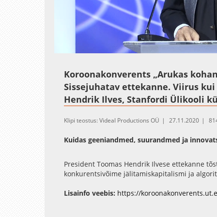
Loaded
:
Unmute
3.69%
Koroonakonverents „Arukas kohan
Sissejuhatav ettekanne. Viirus k
Hendrik Ilves, Stanfordi Ülikooli k
Klipi teostus: Videal Productions OÜ
27.11.2020
81
Kuidas geeniandmed, suurandmed ja innovat
President Toomas Hendrik Ilvese ettekanne tõ
konkurentsivõime jälitamiskapitalismi ja algori
Lisainfo veebis:
https://koroonakonverents.ut.