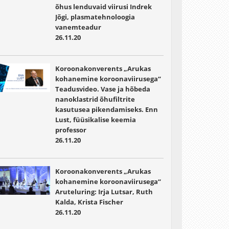
õhus lenduvaid viirusi Indrek
Jõgi, plasmatehnoloogia
vanemteadur
26.11.20
Koroonakonverents „Arukas
kohanemine koroonaviirusega“
Teadusvideo. Vase ja hõbeda
nanoklastrid õhufiltrite
kasutusea pikendamiseks. Enn
Lust, füüsikalise keemia
professor
26.11.20
Koroonakonverents „Arukas
kohanemine koroonaviirusega“
Aruteluring: Irja Lutsar, Ruth
Kalda, Krista Fischer
26.11.20