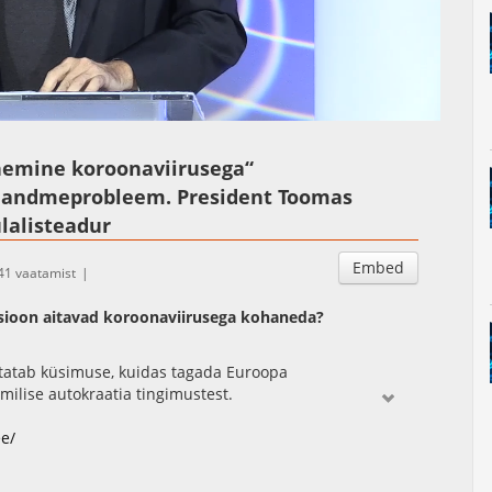
Auto
Esituskiirused
Subtitles
emine koroonaviirusega“
ui andmeprobleem. President Toomas
ülalisteadur
Embed
41 vaatamist
sioon aitavad koroonaviirusega kohaneda?
statab küsimuse, kuidas tagada Euroopa
tmilise autokraatia tingimustest.
ee/