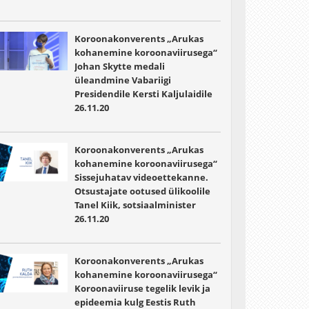
Koroonakonverents „Arukas
kohanemine koroonaviirusega“
Johan Skytte medali
üleandmine Vabariigi
Presidendile Kersti Kaljulaidile
26.11.20
Koroonakonverents „Arukas
kohanemine koroonaviirusega“
Sissejuhatav videoettekanne.
Otsustajate ootused ülikoolile
Tanel Kiik, sotsiaalminister
26.11.20
Koroonakonverents „Arukas
kohanemine koroonaviirusega“
Koroonaviiruse tegelik levik ja
epideemia kulg Eestis Ruth