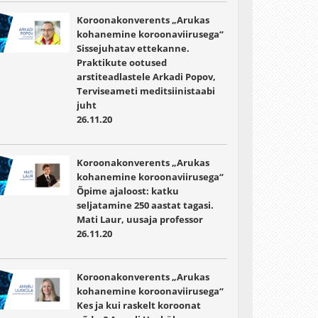
Koroonakonverents „Arukas
kohanemine koroonaviirusega“
Sissejuhatav ettekanne.
Praktikute ootused
arstiteadlastele Arkadi Popov,
Terviseameti meditsiinistaabi
juht
26.11.20
Koroonakonverents „Arukas
kohanemine koroonaviirusega“
Õpime ajaloost: katku
seljatamine 250 aastat tagasi.
Mati Laur, uusaja professor
26.11.20
Koroonakonverents „Arukas
kohanemine koroonaviirusega“
Kes ja kui raskelt koroonat