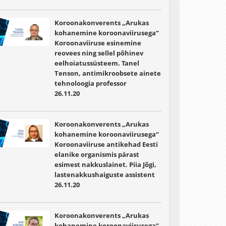
Koroonakonverents „Arukas
kohanemine koroonaviirusega“
Koroonaviiruse esinemine
reovees ning sellel põhinev
eelhoiatussüsteem. Tanel
Tenson, antimikroobsete ainete
tehnoloogia professor
26.11.20
Koroonakonverents „Arukas
kohanemine koroonaviirusega“
Koroonaviiruse antikehad Eesti
elanike organismis pärast
esimest nakkuslainet. Piia Jõgi,
lastenakkushaiguste assistent
26.11.20
Koroonakonverents „Arukas
kohanemine koroonaviirusega“