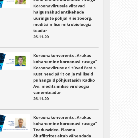
Koroonaviirusele viitavad
haigusnähud antikehade
uuringute põhjal Hiie Soeorg,
meditsiinilise mikrobioloogia
teadur
26.11.20
Koroonakonverents „Arukas
kohanemine koroonaviirusega“
Koroonaviiruse eri tüved Eestis.
Kust need pärit on ja milliseid
puhanguid põhjustasid? Radko
Avi, meditsiinilise viroloogia
vanemteadur
26.11.20
Koroonakonverents „Arukas
kohanemine koroonaviirusega“
Teadusvideo. Plasma
õhufiltrites aitab vähendada