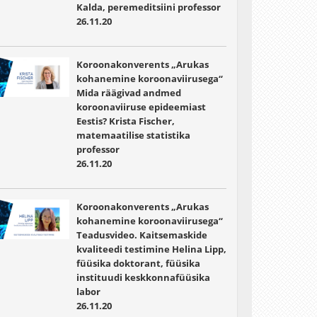
Kalda, peremeditsiini professor
26.11.20
Koroonakonverents „Arukas
kohanemine koroonaviirusega“
Mida räägivad andmed
koroonaviiruse epideemiast
Eestis? Krista Fischer,
matemaatilise statistika
professor
26.11.20
Koroonakonverents „Arukas
kohanemine koroonaviirusega“
Teadusvideo. Kaitsemaskide
kvaliteedi testimine Helina Lipp,
füüsika doktorant, füüsika
instituudi keskkonnafüüsika
labor
26.11.20