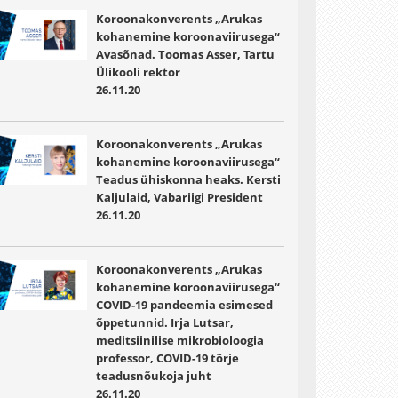
Koroonakonverents „Arukas
kohanemine koroonaviirusega“
Avasõnad. Toomas Asser, Tartu
Ülikooli rektor
26.11.20
Koroonakonverents „Arukas
kohanemine koroonaviirusega“
Teadus ühiskonna heaks. Kersti
Kaljulaid, Vabariigi President
26.11.20
Koroonakonverents „Arukas
kohanemine koroonaviirusega“
COVID-19 pandeemia esimesed
õppetunnid. Irja Lutsar,
meditsiinilise mikrobioloogia
professor, COVID-19 tõrje
teadusnõukoja juht
26.11.20